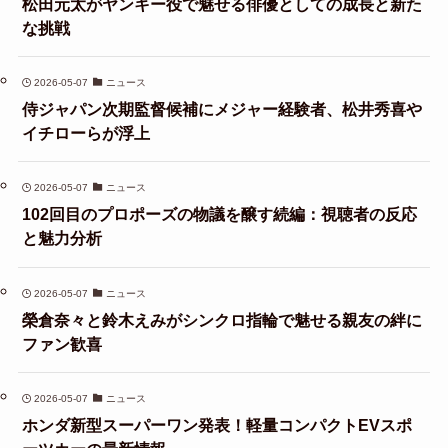
松田元太がヤンキー役で魅せる俳優としての成長と新た
な挑戦
2026-05-07
ニュース
侍ジャパン次期監督候補にメジャー経験者、松井秀喜や
イチローらが浮上
2026-05-07
ニュース
102回目のプロポーズの物議を醸す続編：視聴者の反応
と魅力分析
2026-05-07
ニュース
榮倉奈々と鈴木えみがシンクロ指輪で魅せる親友の絆に
ファン歓喜
2026-05-07
ニュース
ホンダ新型スーパーワン発表！軽量コンパクトEVスポ