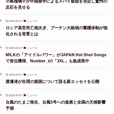
小島瑠璃子が中国留学によるスパイ疑惑を否定し驚愕の
反応を見せる
2026-05-07
ニュース
ロシア高官死亡相次ぎ、プーチン大統領の警護体制が強
化される背景とは
2026-05-07
ニュース
M!LKの「アイドルパワー」がJAPAN Hot Shot Songs
で首位獲得、Number_iの「3XL」も急成長中
2026-05-07
ニュース
渡邊渚が生理の貧困について語る新エッセイを公開
2026-05-07
ニュース
台風のたまご発生、台風5号への進展と全国の天候影響
予測