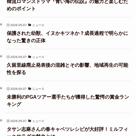
韓流ロマンスドラマ『青い海の伝説』の魅力と楽しむた
めのポイント
2026-05-07
ニュース
保護された幼獣、イヌかキツネか？成長過程で明らかに
なった驚きの正体
2026-05-07
ニュース
久留里線廃止発表後の混雑とその影響、地域再生の可能
性を探る
2026-05-07
ニュース
未勝利のPGAツアー選手たちが獲得した驚愕の賞金ラン
キング
2026-05-07
ニュース
タサン志麻さんの春キャベツレシピが大好評！ミルフィ