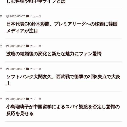
しむ料理や町中華ライフとは
2026-05-07
ニュース
日本代表GK鈴木彩艶、プレミアリーグへの移籍に韓国
メディアが注目
2026-05-07
ニュース
波瑠の結婚後の変化と新たな魅力にファン驚愕
2026-05-07
ニュース
ソフトバンク大関友久、西武戦で衝撃の2回8失点で大炎
上
2026-05-07
ニュース
小島瑠璃子が中国留学によるスパイ疑惑を否定し驚愕の
反応を見せる