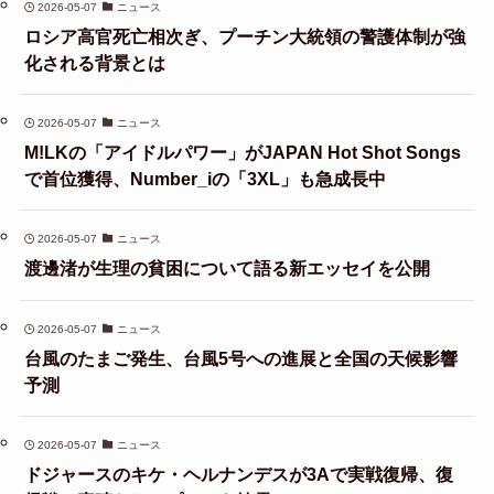
2026-05-07
ニュース
ロシア高官死亡相次ぎ、プーチン大統領の警護体制が強
化される背景とは
2026-05-07
ニュース
M!LKの「アイドルパワー」がJAPAN Hot Shot Songs
で首位獲得、Number_iの「3XL」も急成長中
2026-05-07
ニュース
渡邊渚が生理の貧困について語る新エッセイを公開
2026-05-07
ニュース
台風のたまご発生、台風5号への進展と全国の天候影響
予測
2026-05-07
ニュース
ドジャースのキケ・ヘルナンデスが3Aで実戦復帰、復