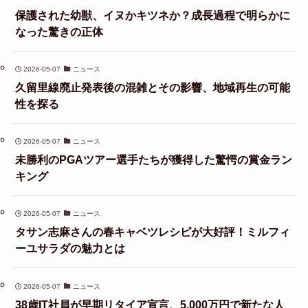
保護された幼獣、イヌかキツネか？成長過程で明らかに
なった驚きの正体
2026-05-07
ニュース
久留里線廃止発表後の混雑とその影響、地域再生の可能
性を探る
2026-05-07
ニュース
未勝利のPGAツアー選手たちが獲得した驚愕の賞金ラン
キング
2026-05-07
ニュース
タサン志麻さんの春キャベツレシピが大好評！ミルフィ
ーユサラダの魅力とは
2026-05-07
ニュース
38歳IT社員が早期リタイア宣言、5,000万円で新たな人