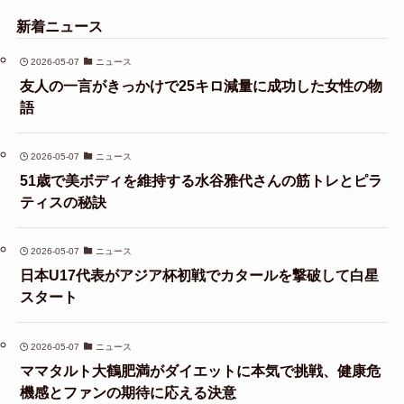
新着ニュース
2026-05-07
ニュース
友人の一言がきっかけで25キロ減量に成功した女性の物
語
2026-05-07
ニュース
51歳で美ボディを維持する水谷雅代さんの筋トレとピラ
ティスの秘訣
2026-05-07
ニュース
日本U17代表がアジア杯初戦でカタールを撃破して白星
スタート
2026-05-07
ニュース
ママタルト大鶴肥満がダイエットに本気で挑戦、健康危
機感とファンの期待に応える決意