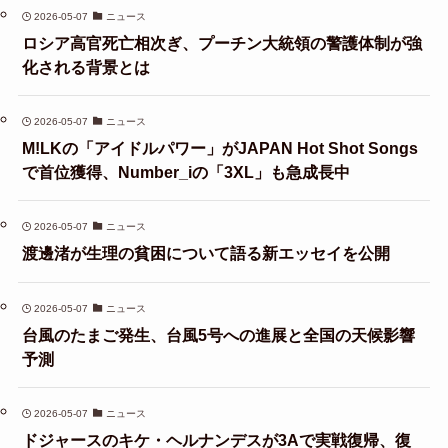
2026-05-07
ニュース
ロシア高官死亡相次ぎ、プーチン大統領の警護体制が強
化される背景とは
2026-05-07
ニュース
M!LKの「アイドルパワー」がJAPAN Hot Shot Songs
で首位獲得、Number_iの「3XL」も急成長中
2026-05-07
ニュース
渡邊渚が生理の貧困について語る新エッセイを公開
2026-05-07
ニュース
台風のたまご発生、台風5号への進展と全国の天候影響
予測
2026-05-07
ニュース
ドジャースのキケ・ヘルナンデスが3Aで実戦復帰、復