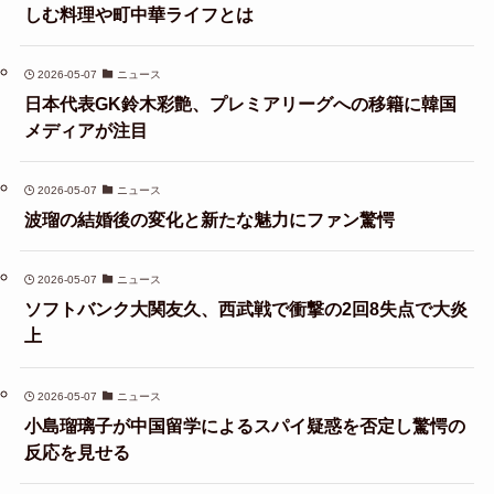
しむ料理や町中華ライフとは
2026-05-07
ニュース
日本代表GK鈴木彩艶、プレミアリーグへの移籍に韓国
メディアが注目
2026-05-07
ニュース
波瑠の結婚後の変化と新たな魅力にファン驚愕
2026-05-07
ニュース
ソフトバンク大関友久、西武戦で衝撃の2回8失点で大炎
上
2026-05-07
ニュース
小島瑠璃子が中国留学によるスパイ疑惑を否定し驚愕の
反応を見せる