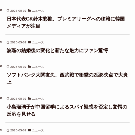
2026-05-07
ニュース
日本代表GK鈴木彩艶、プレミアリーグへの移籍に韓国
メディアが注目
2026-05-07
ニュース
波瑠の結婚後の変化と新たな魅力にファン驚愕
2026-05-07
ニュース
ソフトバンク大関友久、西武戦で衝撃の2回8失点で大炎
上
2026-05-07
ニュース
小島瑠璃子が中国留学によるスパイ疑惑を否定し驚愕の
反応を見せる
2026-05-07
ニュース