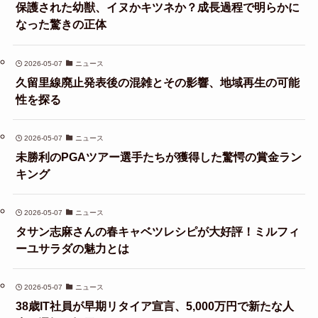
保護された幼獣、イヌかキツネか？成長過程で明らかに
なった驚きの正体
2026-05-07
ニュース
久留里線廃止発表後の混雑とその影響、地域再生の可能
性を探る
2026-05-07
ニュース
未勝利のPGAツアー選手たちが獲得した驚愕の賞金ラン
キング
2026-05-07
ニュース
タサン志麻さんの春キャベツレシピが大好評！ミルフィ
ーユサラダの魅力とは
2026-05-07
ニュース
38歳IT社員が早期リタイア宣言、5,000万円で新たな人