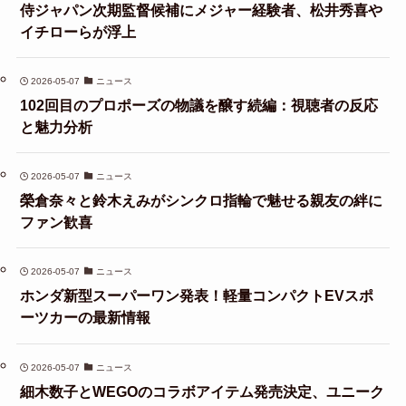
侍ジャパン次期監督候補にメジャー経験者、松井秀喜や
イチローらが浮上
2026-05-07
ニュース
102回目のプロポーズの物議を醸す続編：視聴者の反応
と魅力分析
2026-05-07
ニュース
榮倉奈々と鈴木えみがシンクロ指輪で魅せる親友の絆に
ファン歓喜
2026-05-07
ニュース
ホンダ新型スーパーワン発表！軽量コンパクトEVスポ
ーツカーの最新情報
2026-05-07
ニュース
細木数子とWEGOのコラボアイテム発売決定、ユニーク