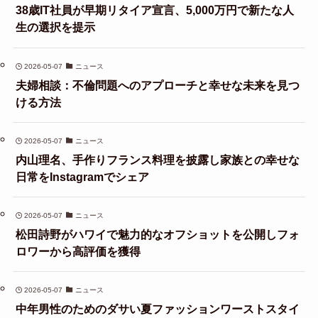
38歳IT社員が早期リタイア宣言、5,000万円で新たな人
生の選択を提示
2026-05-07
ニュース
夫婦相談：不倫問題へのアプローチと幸せな未来を見つ
ける方法
2026-05-07
ニュース
内山理名、手作りフランス料理を披露し家族との幸せな
日常をInstagramでシェア
2026-05-07
ニュース
松田詩野がハワイで魅力的なオフショットを公開しフォ
ロワーから高評価を獲得
2026-05-07
ニュース
中年男性のためのダサい夏ファッションワーストスタイ