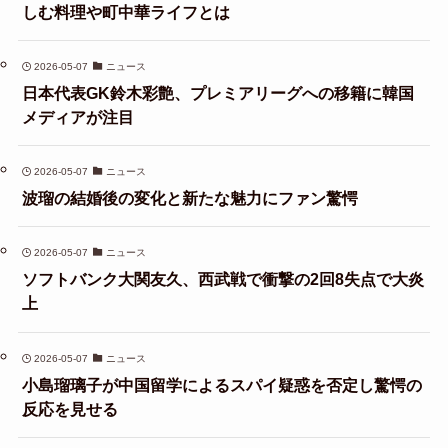
しむ料理や町中華ライフとは
2026-05-07
ニュース
日本代表GK鈴木彩艶、プレミアリーグへの移籍に韓国
メディアが注目
2026-05-07
ニュース
波瑠の結婚後の変化と新たな魅力にファン驚愕
2026-05-07
ニュース
ソフトバンク大関友久、西武戦で衝撃の2回8失点で大炎
上
2026-05-07
ニュース
小島瑠璃子が中国留学によるスパイ疑惑を否定し驚愕の
反応を見せる