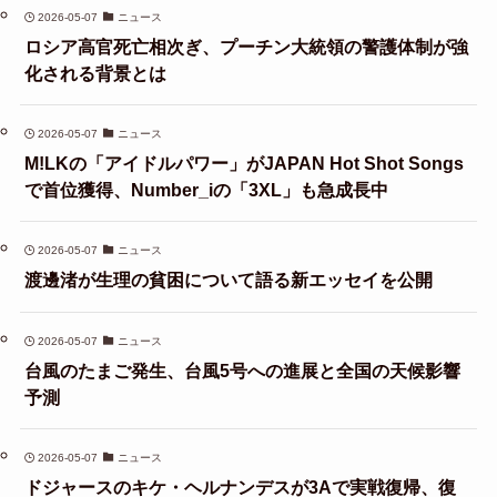
2026-05-07
ニュース
ロシア高官死亡相次ぎ、プーチン大統領の警護体制が強
化される背景とは
2026-05-07
ニュース
M!LKの「アイドルパワー」がJAPAN Hot Shot Songs
で首位獲得、Number_iの「3XL」も急成長中
2026-05-07
ニュース
渡邊渚が生理の貧困について語る新エッセイを公開
2026-05-07
ニュース
台風のたまご発生、台風5号への進展と全国の天候影響
予測
2026-05-07
ニュース
ドジャースのキケ・ヘルナンデスが3Aで実戦復帰、復