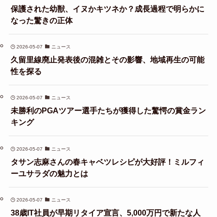
保護された幼獣、イヌかキツネか？成長過程で明らかに
なった驚きの正体
2026-05-07
ニュース
久留里線廃止発表後の混雑とその影響、地域再生の可能
性を探る
2026-05-07
ニュース
未勝利のPGAツアー選手たちが獲得した驚愕の賞金ラン
キング
2026-05-07
ニュース
タサン志麻さんの春キャベツレシピが大好評！ミルフィ
ーユサラダの魅力とは
2026-05-07
ニュース
38歳IT社員が早期リタイア宣言、5,000万円で新たな人