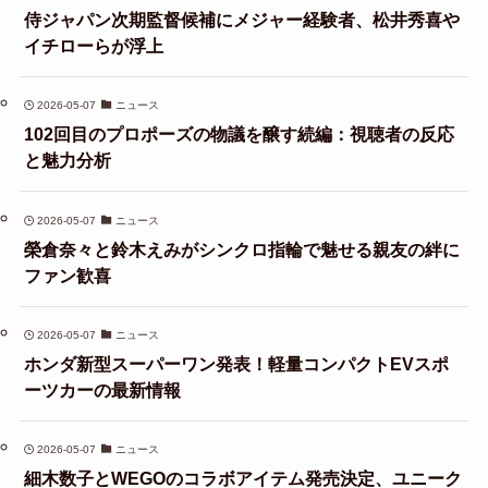
侍ジャパン次期監督候補にメジャー経験者、松井秀喜や
イチローらが浮上
2026-05-07
ニュース
102回目のプロポーズの物議を醸す続編：視聴者の反応
と魅力分析
2026-05-07
ニュース
榮倉奈々と鈴木えみがシンクロ指輪で魅せる親友の絆に
ファン歓喜
2026-05-07
ニュース
ホンダ新型スーパーワン発表！軽量コンパクトEVスポ
ーツカーの最新情報
2026-05-07
ニュース
細木数子とWEGOのコラボアイテム発売決定、ユニーク