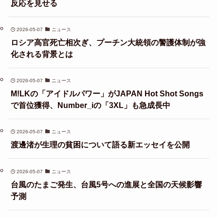
反応を見せる
2026-05-07
ニュース
ロシア高官死亡相次ぎ、プーチン大統領の警護体制が強
化される背景とは
2026-05-07
ニュース
M!LKの「アイドルパワー」がJAPAN Hot Shot Songs
で首位獲得、Number_iの「3XL」も急成長中
2026-05-07
ニュース
渡邊渚が生理の貧困について語る新エッセイを公開
2026-05-07
ニュース
台風のたまご発生、台風5号への進展と全国の天候影響
予測