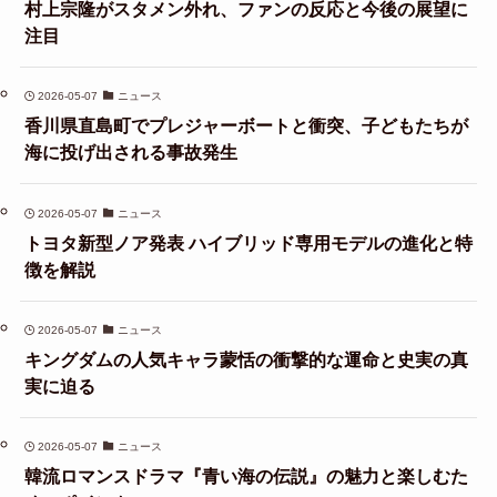
村上宗隆がスタメン外れ、ファンの反応と今後の展望に
注目
2026-05-07
ニュース
香川県直島町でプレジャーボートと衝突、子どもたちが
海に投げ出される事故発生
2026-05-07
ニュース
トヨタ新型ノア発表 ハイブリッド専用モデルの進化と特
徴を解説
2026-05-07
ニュース
キングダムの人気キャラ蒙恬の衝撃的な運命と史実の真
実に迫る
2026-05-07
ニュース
韓流ロマンスドラマ『青い海の伝説』の魅力と楽しむた