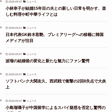
2026-05-07
ニュース
小林幸子が結婚15年目の夫との新しい日常を明かす、楽
しむ料理や町中華ライフとは
2026-05-07
ニュース
日本代表GK鈴木彩艶、プレミアリーグへの移籍に韓国
メディアが注目
2026-05-07
ニュース
波瑠の結婚後の変化と新たな魅力にファン驚愕
2026-05-07
ニュース
ソフトバンク大関友久、西武戦で衝撃の2回8失点で大炎
上
2026-05-07
ニュース
小島瑠璃子が中国留学によるスパイ疑惑を否定し驚愕の