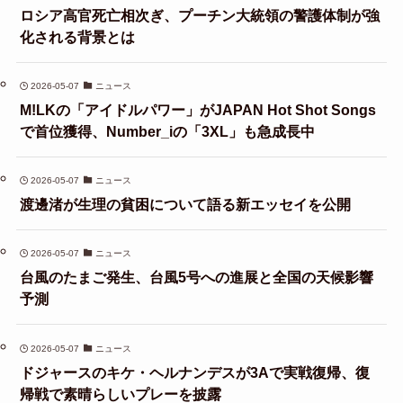
ロシア高官死亡相次ぎ、プーチン大統領の警護体制が強
化される背景とは
2026-05-07
ニュース
M!LKの「アイドルパワー」がJAPAN Hot Shot Songs
で首位獲得、Number_iの「3XL」も急成長中
2026-05-07
ニュース
渡邊渚が生理の貧困について語る新エッセイを公開
2026-05-07
ニュース
台風のたまご発生、台風5号への進展と全国の天候影響
予測
2026-05-07
ニュース
ドジャースのキケ・ヘルナンデスが3Aで実戦復帰、復
帰戦で素晴らしいプレーを披露