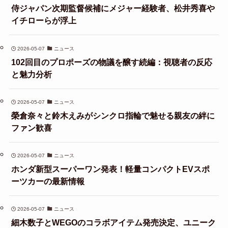
侍ジャパン次期監督候補にメジャー経験者、松井秀喜や
イチローらが浮上
2026-05-07
ニュース
102回目のプロポーズの物議を醸す続編：視聴者の反応
と魅力分析
2026-05-07
ニュース
榮倉奈々と鈴木えみがシンクロ指輪で魅せる親友の絆に
ファン歓喜
2026-05-07
ニュース
ホンダ新型スーパーワン発表！軽量コンパクトEVスポ
ーツカーの最新情報
2026-05-07
ニュース
細木数子とWEGOのコラボアイテム発売決定、ユニーク