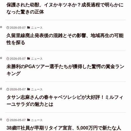
保護された幼獣、イヌかキツネか？成長過程で明らかに
なった驚きの正体
2026-05-07
ニュース
久留里線廃止発表後の混雑とその影響、地域再生の可能
性を探る
2026-05-07
ニュース
未勝利のPGAツアー選手たちが獲得した驚愕の賞金ラン
キング
2026-05-07
ニュース
タサン志麻さんの春キャベツレシピが大好評！ミルフィ
ーユサラダの魅力とは
2026-05-07
ニュース
38歳IT社員が早期リタイア宣言、5,000万円で新たな人