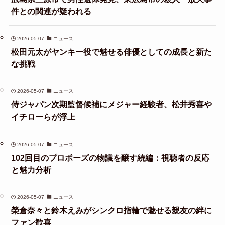
件との関連が疑われる
2026-05-07
ニュース
松田元太がヤンキー役で魅せる俳優としての成長と新た
な挑戦
2026-05-07
ニュース
侍ジャパン次期監督候補にメジャー経験者、松井秀喜や
イチローらが浮上
2026-05-07
ニュース
102回目のプロポーズの物議を醸す続編：視聴者の反応
と魅力分析
2026-05-07
ニュース
榮倉奈々と鈴木えみがシンクロ指輪で魅せる親友の絆に
ファン歓喜