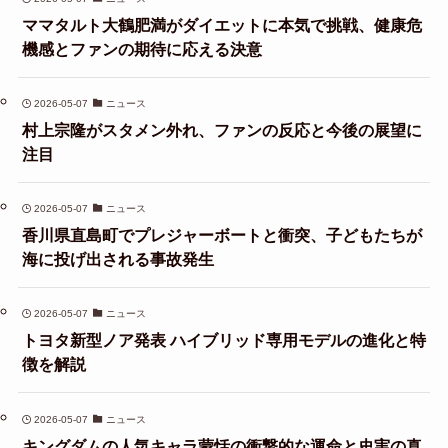
ママタルト大鶴肥満がダイエットに本気で挑戦、健康危
機感とファンの期待に応える決意
2026-05-07
ニュース
村上宗隆がスタメン外れ、ファンの反応と今後の展望に
注目
2026-05-07
ニュース
香川県直島町でプレジャーボートと衝突、子どもたちが
海に投げ出される事故発生
2026-05-07
ニュース
トヨタ新型ノア発表 ハイブリッド専用モデルの進化と特
徴を解説
2026-05-07
ニュース
キングダムの人気キャラ蒙恬の衝撃的な運命と史実の真