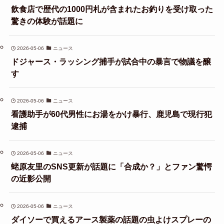
飲食店で歴代の1000円札が含まれたお釣りを受け取った
驚きの体験が話題に
2026-05-06
ニュース
ドジャース・ラッシング捕手が試合中の暴言で物議を醸
す
2026-05-06
ニュース
看護助手が60代男性にお湯をかけ暴行、鹿児島で現行犯
逮捕
2026-05-06
ニュース
蛯原友里のSNS更新が話題に「合成か？」とファン驚愕
の近影公開
2026-05-06
ニュース
ダイソーで買えるアース製薬の話題の虫よけスプレーの