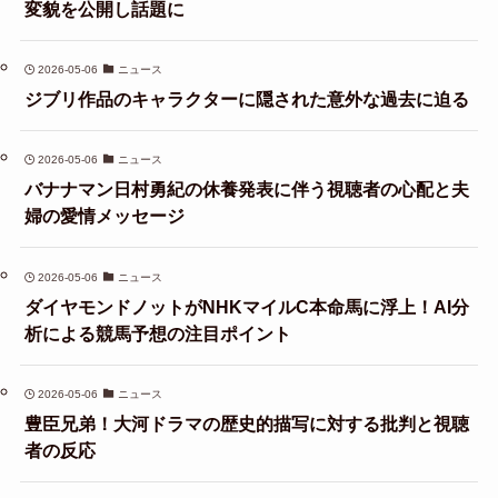
変貌を公開し話題に
2026-05-06
ニュース
ジブリ作品のキャラクターに隠された意外な過去に迫る
2026-05-06
ニュース
バナナマン日村勇紀の休養発表に伴う視聴者の心配と夫
婦の愛情メッセージ
2026-05-06
ニュース
ダイヤモンドノットがNHKマイルC本命馬に浮上！AI分
析による競馬予想の注目ポイント
2026-05-06
ニュース
豊臣兄弟！大河ドラマの歴史的描写に対する批判と視聴
者の反応