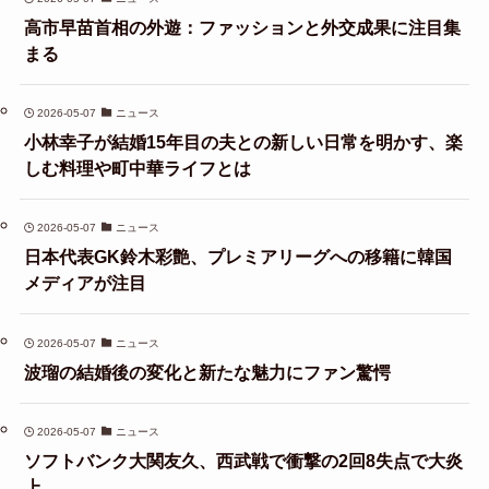
高市早苗首相の外遊：ファッションと外交成果に注目集
まる
2026-05-07
ニュース
小林幸子が結婚15年目の夫との新しい日常を明かす、楽
しむ料理や町中華ライフとは
2026-05-07
ニュース
日本代表GK鈴木彩艶、プレミアリーグへの移籍に韓国
メディアが注目
2026-05-07
ニュース
波瑠の結婚後の変化と新たな魅力にファン驚愕
2026-05-07
ニュース
ソフトバンク大関友久、西武戦で衝撃の2回8失点で大炎
上