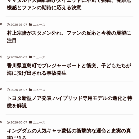
ママタルト大鶴肥満がダイエットに本気で挑戦、健康危
機感とファンの期待に応える決意
2026-05-07
ニュース
村上宗隆がスタメン外れ、ファンの反応と今後の展望に
注目
2026-05-07
ニュース
香川県直島町でプレジャーボートと衝突、子どもたちが
海に投げ出される事故発生
2026-05-07
ニュース
トヨタ新型ノア発表 ハイブリッド専用モデルの進化と特
徴を解説
2026-05-07
ニュース
キングダムの人気キャラ蒙恬の衝撃的な運命と史実の真
実に迫る