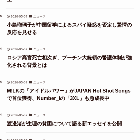
2026-05-07
ニュース
小島瑠璃子が中国留学によるスパイ疑惑を否定し驚愕の
反応を見せる
2026-05-07
ニュース
ロシア高官死亡相次ぎ、プーチン大統領の警護体制が強
化される背景とは
2026-05-07
ニュース
M!LKの「アイドルパワー」がJAPAN Hot Shot Songs
で首位獲得、Number_iの「3XL」も急成長中
2026-05-07
ニュース
渡邊渚が生理の貧困について語る新エッセイを公開