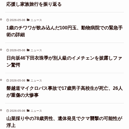
応援し家族旅行を振り返る
2026-05-06
ニュース
1歳のチワワが飲み込んだ100円玉、動物病院での緊急手
術の詳細
2026-05-06
ニュース
日向坂46下田衣珠季が別人級のイメチェンを披露しファ
ン驚愕
2026-05-06
ニュース
磐越道マイクロバス事故で17歳男子高校生が死亡、26人
が重傷の大惨事
2026-05-06
ニュース
山菜採り中の78歳男性、遺体発見でクマ襲撃の可能性が
浮上