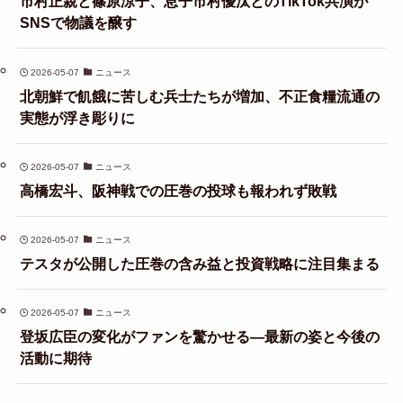
市村正親と篠原涼子、息子市村優汰とのTikTok共演が
SNSで物議を醸す
2026-05-07
ニュース
北朝鮮で飢餓に苦しむ兵士たちが増加、不正食糧流通の
実態が浮き彫りに
2026-05-07
ニュース
高橋宏斗、阪神戦での圧巻の投球も報われず敗戦
2026-05-07
ニュース
テスタが公開した圧巻の含み益と投資戦略に注目集まる
2026-05-07
ニュース
登坂広臣の変化がファンを驚かせる—最新の姿と今後の
活動に期待