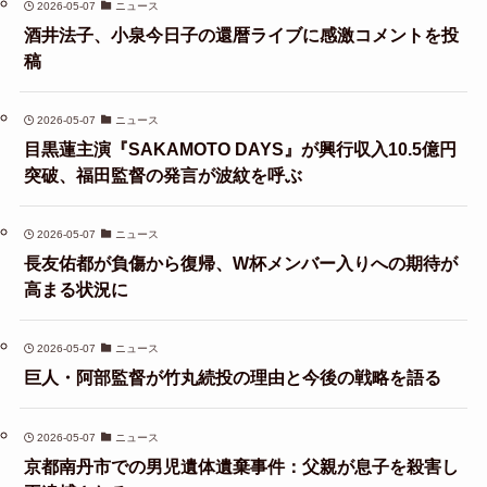
2026-05-07
ニュース
酒井法子、小泉今日子の還暦ライブに感激コメントを投
稿
2026-05-07
ニュース
目黒蓮主演『SAKAMOTO DAYS』が興行収入10.5億円
突破、福田監督の発言が波紋を呼ぶ
2026-05-07
ニュース
長友佑都が負傷から復帰、W杯メンバー入りへの期待が
高まる状況に
2026-05-07
ニュース
巨人・阿部監督が竹丸続投の理由と今後の戦略を語る
2026-05-07
ニュース
京都南丹市での男児遺体遺棄事件：父親が息子を殺害し