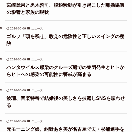
宮崎麗果と黒木啓司、脱税騒動が引き起こした離婚協議
の影響と家族の現状
2026-05-06
ニュース
ゴルフ「頭を残せ」教えの危険性と正しいスイングの秘
訣
2026-05-06
ニュース
ハンタウイルス感染のクルーズ船での集団発生とヒトか
らヒトへの感染の可能性に警戒が高まる
2026-05-06
ニュース
波瑠、音楽特番で結婚後の美しさを披露しSNSを賑わせ
る
2026-05-06
ニュース
元モーニング娘。紺野あさ美が名古屋で夫・杉浦選手を