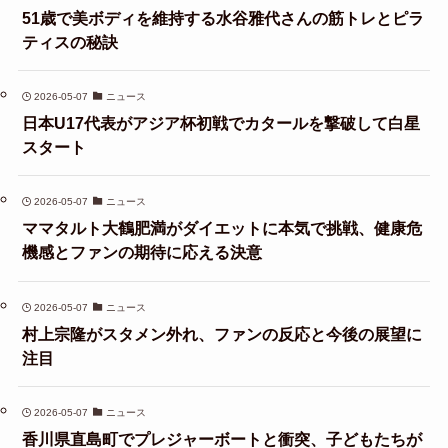
51歳で美ボディを維持する水谷雅代さんの筋トレとピラ
ティスの秘訣
2026-05-07
ニュース
日本U17代表がアジア杯初戦でカタールを撃破して白星
スタート
2026-05-07
ニュース
ママタルト大鶴肥満がダイエットに本気で挑戦、健康危
機感とファンの期待に応える決意
2026-05-07
ニュース
村上宗隆がスタメン外れ、ファンの反応と今後の展望に
注目
2026-05-07
ニュース
香川県直島町でプレジャーボートと衝突、子どもたちが