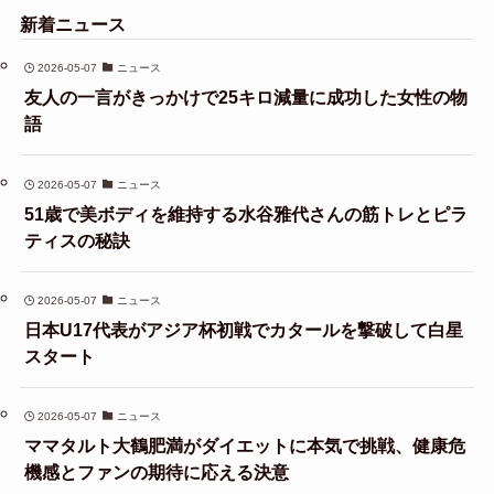
新着ニュース
2026-05-07
ニュース
友人の一言がきっかけで25キロ減量に成功した女性の物
語
2026-05-07
ニュース
51歳で美ボディを維持する水谷雅代さんの筋トレとピラ
ティスの秘訣
2026-05-07
ニュース
日本U17代表がアジア杯初戦でカタールを撃破して白星
スタート
2026-05-07
ニュース
ママタルト大鶴肥満がダイエットに本気で挑戦、健康危
機感とファンの期待に応える決意