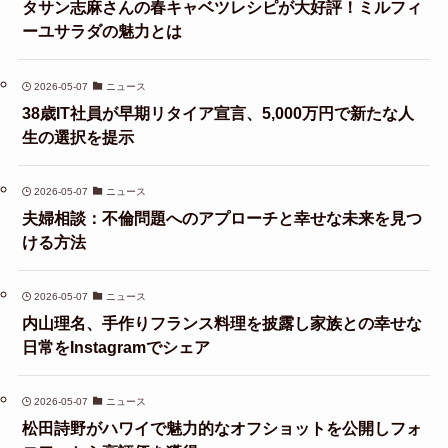
タサン志麻さんの春キャベツレシピが大好評！ミルフィ
ーユサラダの魅力とは
2026-05-07
ニュース
38歳IT社員が早期リタイア宣言、5,000万円で新たな人
生の選択を提示
2026-05-07
ニュース
夫婦相談：不倫問題へのアプローチと幸せな未来を見つ
ける方法
2026-05-07
ニュース
内山理名、手作りフランス料理を披露し家族との幸せな
日常をInstagramでシェア
2026-05-07
ニュース
松田詩野がハワイで魅力的なオフショットを公開しフォ