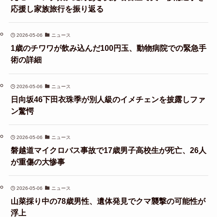
応援し家族旅行を振り返る
2026-05-06
ニュース
1歳のチワワが飲み込んだ100円玉、動物病院での緊急手
術の詳細
2026-05-06
ニュース
日向坂46下田衣珠季が別人級のイメチェンを披露しファ
ン驚愕
2026-05-06
ニュース
磐越道マイクロバス事故で17歳男子高校生が死亡、26人
が重傷の大惨事
2026-05-06
ニュース
山菜採り中の78歳男性、遺体発見でクマ襲撃の可能性が
浮上