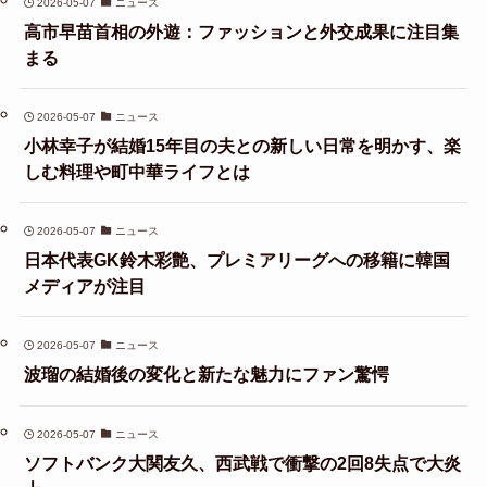
2026-05-07
ニュース
高市早苗首相の外遊：ファッションと外交成果に注目集
まる
2026-05-07
ニュース
小林幸子が結婚15年目の夫との新しい日常を明かす、楽
しむ料理や町中華ライフとは
2026-05-07
ニュース
日本代表GK鈴木彩艶、プレミアリーグへの移籍に韓国
メディアが注目
2026-05-07
ニュース
波瑠の結婚後の変化と新たな魅力にファン驚愕
2026-05-07
ニュース
ソフトバンク大関友久、西武戦で衝撃の2回8失点で大炎