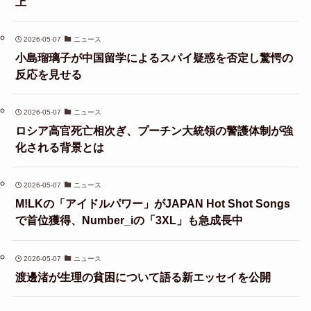
上
2026-05-07
ニュース
小島瑠璃子が中国留学によるスパイ疑惑を否定し驚愕の
反応を見せる
2026-05-07
ニュース
ロシア高官死亡相次ぎ、プーチン大統領の警護体制が強
化される背景とは
2026-05-07
ニュース
M!LKの「アイドルパワー」がJAPAN Hot Shot Songs
で首位獲得、Number_iの「3XL」も急成長中
2026-05-07
ニュース
渡邊渚が生理の貧困について語る新エッセイを公開