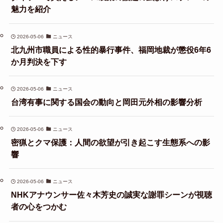
魅力を紹介
2026-05-06
ニュース
北九州市職員による性的暴行事件、福岡地裁が懲役6年6
か月判決を下す
2026-05-06
ニュース
台湾有事に関する国会の動向と岡田元外相の影響分析
2026-05-06
ニュース
密猟とクマ保護：人間の欲望が引き起こす生態系への影
響
2026-05-06
ニュース
NHKアナウンサー佐々木芳史の誠実な謝罪シーンが視聴
者の心をつかむ