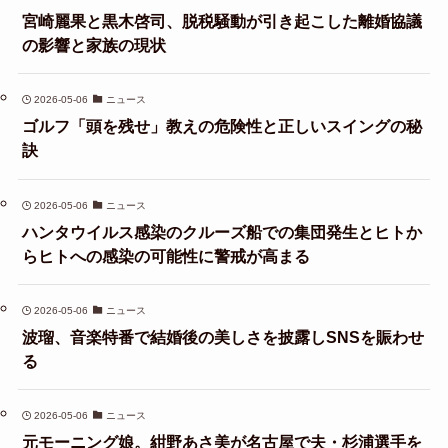
宮崎麗果と黒木啓司、脱税騒動が引き起こした離婚協議
の影響と家族の現状
2026-05-06
ニュース
ゴルフ「頭を残せ」教えの危険性と正しいスイングの秘
訣
2026-05-06
ニュース
ハンタウイルス感染のクルーズ船での集団発生とヒトか
らヒトへの感染の可能性に警戒が高まる
2026-05-06
ニュース
波瑠、音楽特番で結婚後の美しさを披露しSNSを賑わせ
る
2026-05-06
ニュース
元モーニング娘。紺野あさ美が名古屋で夫・杉浦選手を