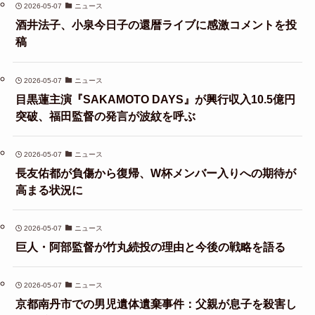
2026-05-07
ニュース
酒井法子、小泉今日子の還暦ライブに感激コメントを投
稿
2026-05-07
ニュース
目黒蓮主演『SAKAMOTO DAYS』が興行収入10.5億円
突破、福田監督の発言が波紋を呼ぶ
2026-05-07
ニュース
長友佑都が負傷から復帰、W杯メンバー入りへの期待が
高まる状況に
2026-05-07
ニュース
巨人・阿部監督が竹丸続投の理由と今後の戦略を語る
2026-05-07
ニュース
京都南丹市での男児遺体遺棄事件：父親が息子を殺害し