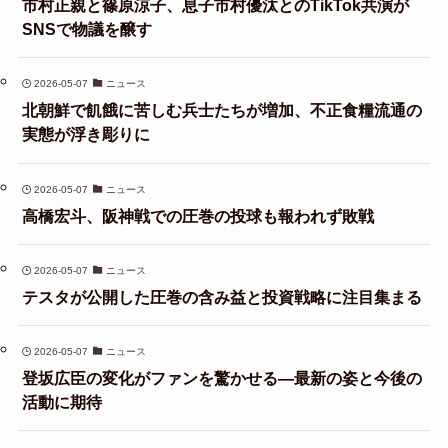
市村正親と篠原涼子、息子市村優汰とのTikTok共演が
SNSで物議を醸す
2026-05-07
ニュース
北朝鮮で飢餓に苦しむ兵士たちが増加、不正食糧流通の
実態が浮き彫りに
2026-05-07
ニュース
高橋宏斗、阪神戦での圧巻の投球も報われず敗戦
2026-05-07
ニュース
テスタが公開した圧巻の含み益と投資戦略に注目集まる
2026-05-07
ニュース
登坂広臣の変化がファンを驚かせる—最新の姿と今後の
活動に期待