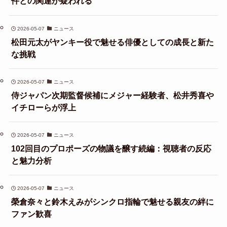
件との関連が疑われる
2026-05-07
ニュース
松田元太がヤンキー役で魅せる俳優としての成長と新た
な挑戦
2026-05-07
ニュース
侍ジャパン次期監督候補にメジャー経験者、松井秀喜や
イチローらが浮上
2026-05-07
ニュース
102回目のプロポーズの物議を醸す続編：視聴者の反応
と魅力分析
2026-05-07
ニュース
榮倉奈々と鈴木えみがシンクロ指輪で魅せる親友の絆に
ファン歓喜