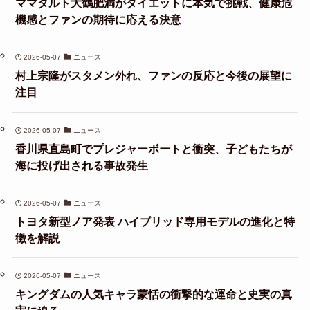
ママタルト大鶴肥満がダイエットに本気で挑戦、健康危
機感とファンの期待に応える決意
2026-05-07
ニュース
村上宗隆がスタメン外れ、ファンの反応と今後の展望に
注目
2026-05-07
ニュース
香川県直島町でプレジャーボートと衝突、子どもたちが
海に投げ出される事故発生
2026-05-07
ニュース
トヨタ新型ノア発表 ハイブリッド専用モデルの進化と特
徴を解説
2026-05-07
ニュース
キングダムの人気キャラ蒙恬の衝撃的な運命と史実の真