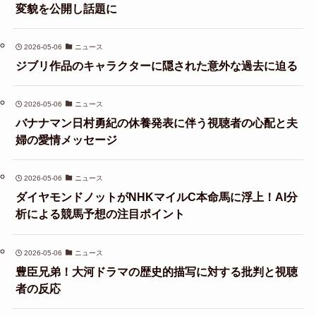
変貌を公開し話題に
2026-05-06
ニュース
ジブリ作品のキャラクターに隠された意外な過去に迫る
2026-05-06
ニュース
バナナマン日村勇紀の休養発表に伴う視聴者の心配と夫
婦の愛情メッセージ
2026-05-06
ニュース
ダイヤモンドノットがNHKマイルC本命馬に浮上！AI分
析による競馬予想の注目ポイント
2026-05-06
ニュース
豊臣兄弟！大河ドラマの歴史的描写に対する批判と視聴
者の反応