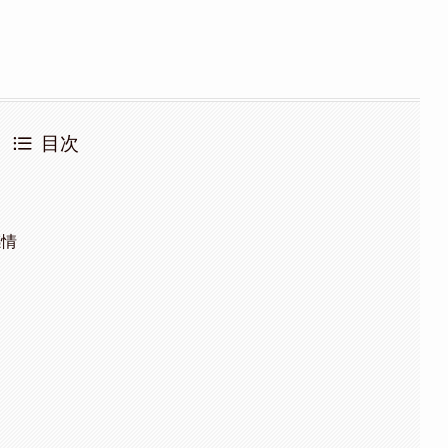
目次
感情