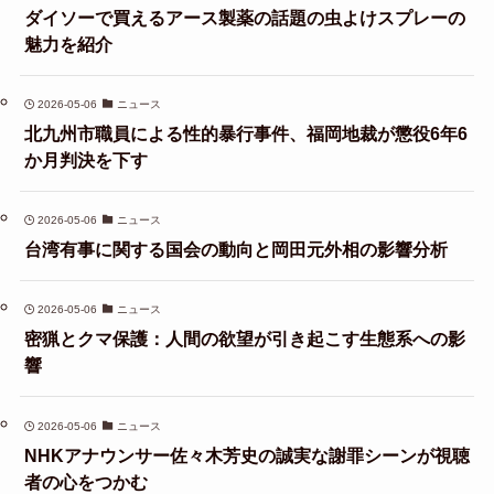
ダイソーで買えるアース製薬の話題の虫よけスプレーの
魅力を紹介
2026-05-06
ニュース
北九州市職員による性的暴行事件、福岡地裁が懲役6年6
か月判決を下す
2026-05-06
ニュース
台湾有事に関する国会の動向と岡田元外相の影響分析
2026-05-06
ニュース
密猟とクマ保護：人間の欲望が引き起こす生態系への影
響
2026-05-06
ニュース
NHKアナウンサー佐々木芳史の誠実な謝罪シーンが視聴
者の心をつかむ