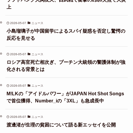
上
2026-05-07
ニュース
小島瑠璃子が中国留学によるスパイ疑惑を否定し驚愕の
反応を見せる
2026-05-07
ニュース
ロシア高官死亡相次ぎ、プーチン大統領の警護体制が強
化される背景とは
2026-05-07
ニュース
M!LKの「アイドルパワー」がJAPAN Hot Shot Songs
で首位獲得、Number_iの「3XL」も急成長中
2026-05-07
ニュース
渡邊渚が生理の貧困について語る新エッセイを公開