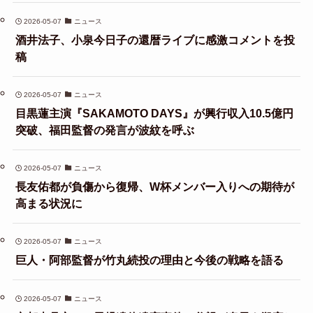
2026-05-07
ニュース
酒井法子、小泉今日子の還暦ライブに感激コメントを投
稿
2026-05-07
ニュース
目黒蓮主演『SAKAMOTO DAYS』が興行収入10.5億円
突破、福田監督の発言が波紋を呼ぶ
2026-05-07
ニュース
長友佑都が負傷から復帰、W杯メンバー入りへの期待が
高まる状況に
2026-05-07
ニュース
巨人・阿部監督が竹丸続投の理由と今後の戦略を語る
2026-05-07
ニュース