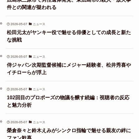
件との関連が疑われる
2026-05-07
ニュース
松田元太がヤンキー役で魅せる俳優としての成長と新た
な挑戦
2026-05-07
ニュース
侍ジャパン次期監督候補にメジャー経験者、松井秀喜や
イチローらが浮上
2026-05-07
ニュース
102回目のプロポーズの物議を醸す続編：視聴者の反応
と魅力分析
2026-05-07
ニュース
榮倉奈々と鈴木えみがシンクロ指輪で魅せる親友の絆に
ファン歓喜