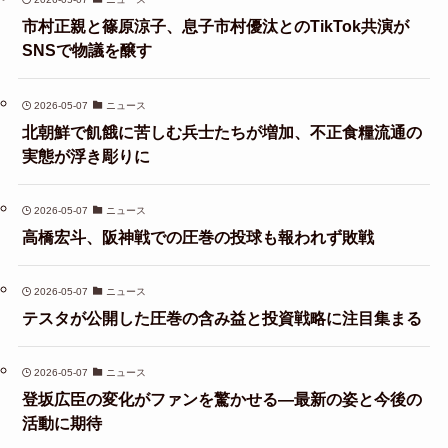
市村正親と篠原涼子、息子市村優汰とのTikTok共演が
SNSで物議を醸す
2026-05-07
ニュース
北朝鮮で飢餓に苦しむ兵士たちが増加、不正食糧流通の
実態が浮き彫りに
2026-05-07
ニュース
高橋宏斗、阪神戦での圧巻の投球も報われず敗戦
2026-05-07
ニュース
テスタが公開した圧巻の含み益と投資戦略に注目集まる
2026-05-07
ニュース
登坂広臣の変化がファンを驚かせる—最新の姿と今後の
活動に期待