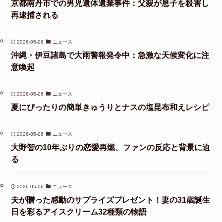
京都南丹市での男児遺体遺棄事件：父親が息子を殺害し
再逮捕される
2026-05-06
ニュース
沖縄・伊豆諸島で大雨警報発令中：急激な天候変化に注
意喚起
2026-05-06
ニュース
夏にぴったりの簡単きゅうりとナスの塩昆布和えレシピ
2026-05-06
ニュース
大野智の10年ぶりの恋愛再燃、ファンの反応と背景に迫
る
2026-05-06
ニュース
夫が贈った感動のサプライズプレゼント！妻の31歳誕生
日を彩るアイスクリーム32種類の物語