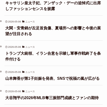
キャサリン皇太子妃、アンザック・デーの追悼式に出席
しファッションセンスを披露
2026-05-06
ニュース
大関・安青錦が左足首負傷、夏場所への影響と今後の展
望が注目される
2026-05-06
ニュース
トランプ大統領、イラン合意を示唆し軍事作戦終了を条
件付ける
2026-05-06
ニュース
山本舞香が第1子妊娠を発表、SNSで祝福の嵐が広がる
2026-05-06
ニュース
大谷翔平の2026年MLB奪三振部門成績とファンの期待