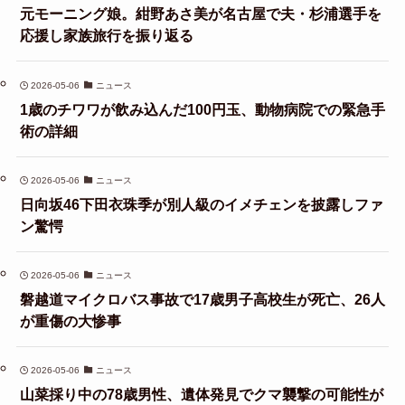
元モーニング娘。紺野あさ美が名古屋で夫・杉浦選手を
応援し家族旅行を振り返る
2026-05-06
ニュース
1歳のチワワが飲み込んだ100円玉、動物病院での緊急手
術の詳細
2026-05-06
ニュース
日向坂46下田衣珠季が別人級のイメチェンを披露しファ
ン驚愕
2026-05-06
ニュース
磐越道マイクロバス事故で17歳男子高校生が死亡、26人
が重傷の大惨事
2026-05-06
ニュース
山菜採り中の78歳男性、遺体発見でクマ襲撃の可能性が