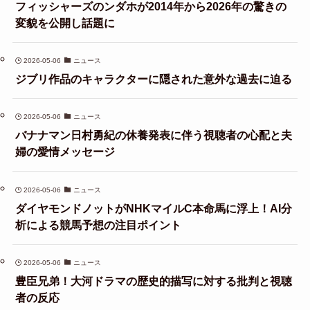
フィッシャーズのンダホが2014年から2026年の驚きの
変貌を公開し話題に
2026-05-06
ニュース
ジブリ作品のキャラクターに隠された意外な過去に迫る
2026-05-06
ニュース
バナナマン日村勇紀の休養発表に伴う視聴者の心配と夫
婦の愛情メッセージ
2026-05-06
ニュース
ダイヤモンドノットがNHKマイルC本命馬に浮上！AI分
析による競馬予想の注目ポイント
2026-05-06
ニュース
豊臣兄弟！大河ドラマの歴史的描写に対する批判と視聴
者の反応