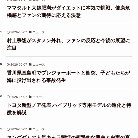
ママタルト大鶴肥満がダイエットに本気で挑戦、健康危
機感とファンの期待に応える決意
2026-05-07
ニュース
村上宗隆がスタメン外れ、ファンの反応と今後の展望に
注目
2026-05-07
ニュース
香川県直島町でプレジャーボートと衝突、子どもたちが
海に投げ出される事故発生
2026-05-07
ニュース
トヨタ新型ノア発表 ハイブリッド専用モデルの進化と特
徴を解説
2026-05-07
ニュース
キングダムの人気キャラ蒙恬の衝撃的な運命と史実の真