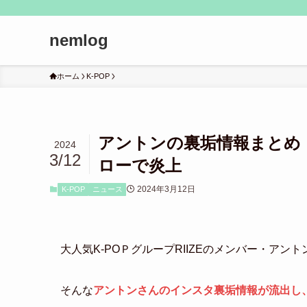
nemlog
ホーム
K-POP
アントンの裏垢情報まとめ
2024
3/12
ローで炎上
2024年3月12日
K-POP
ニュース
大人気K-POＰグループRIIZEのメンバー・アン
そんな
アントンさんのインスタ裏垢情報が流出し