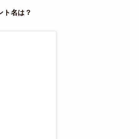
ント名は？
る