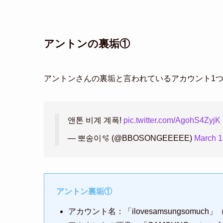
アントンの裏垢①
アントンさんの裏垢と言われているアカウント1
앤톤 비계 계폭!
pic.twitter.com/AgohS4ZyjK
— 뽀송이🫧 (@BBOSONGEEEEE)
March 1
アントン裏垢①
アカウント名：「ilovesamsungsomu