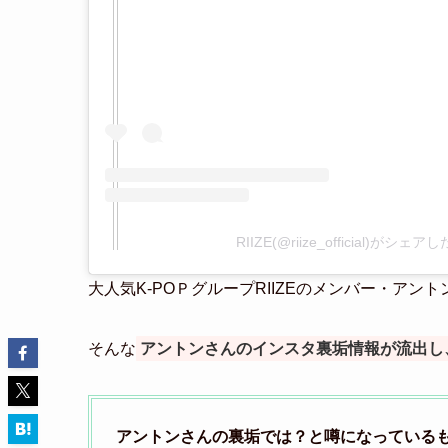
RIIZE(@riize_official)がシェ
大人気K-POＰグループRIIZEのメンバー・アン
そんな
アントンさんのインスタ裏垢情報が流出し、
アントンさんの裏垢では？と噂になっている