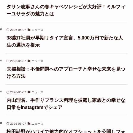
タサン志麻さんの春キャベツレシピが大好評！ミルフィ
ーユサラダの魅力とは
2026-05-07
ニュース
38歳IT社員が早期リタイア宣言、5,000万円で新たな人
生の選択を提示
2026-05-07
ニュース
夫婦相談：不倫問題へのアプローチと幸せな未来を見つ
ける方法
2026-05-07
ニュース
内山理名、手作りフランス料理を披露し家族との幸せな
日常をInstagramでシェア
2026-05-07
ニュース
松田詩野がハワイで魅力的なオフショットを公開しフォ