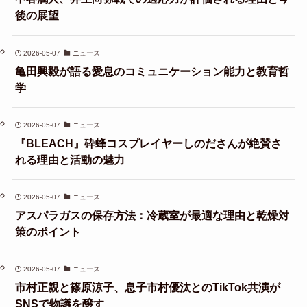
後の展望
2026-05-07
ニュース
亀田興毅が語る愛息のコミュニケーション能力と教育哲
学
2026-05-07
ニュース
『BLEACH』砕蜂コスプレイヤーしのださんが絶賛さ
れる理由と活動の魅力
2026-05-07
ニュース
アスパラガスの保存方法：冷蔵室が最適な理由と乾燥対
策のポイント
2026-05-07
ニュース
市村正親と篠原涼子、息子市村優汰とのTikTok共演が
SNSで物議を醸す