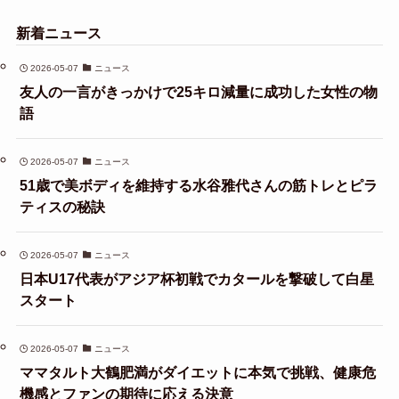
新着ニュース
2026-05-07
ニュース
友人の一言がきっかけで25キロ減量に成功した女性の物
語
2026-05-07
ニュース
51歳で美ボディを維持する水谷雅代さんの筋トレとピラ
ティスの秘訣
2026-05-07
ニュース
日本U17代表がアジア杯初戦でカタールを撃破して白星
スタート
2026-05-07
ニュース
ママタルト大鶴肥満がダイエットに本気で挑戦、健康危
機感とファンの期待に応える決意