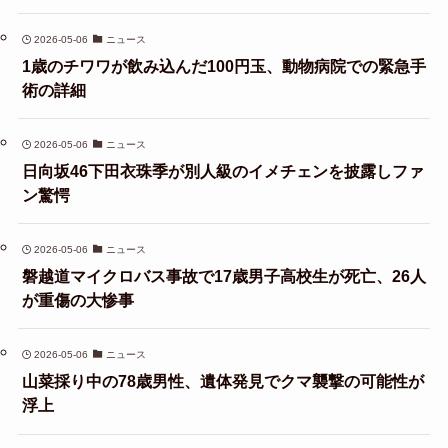
2026-05-06
ニュース
1歳のチワワが飲み込んだ100円玉、動物病院での緊急手
術の詳細
2026-05-06
ニュース
日向坂46下田衣珠季が別人級のイメチェンを披露しファ
ン驚愕
2026-05-06
ニュース
磐越道マイクロバス事故で17歳男子高校生が死亡、26人
が重傷の大惨事
2026-05-06
ニュース
山菜採り中の78歳男性、遺体発見でクマ襲撃の可能性が
浮上