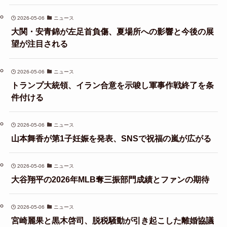
2026-05-06
ニュース
大関・安青錦が左足首負傷、夏場所への影響と今後の展
望が注目される
2026-05-06
ニュース
トランプ大統領、イラン合意を示唆し軍事作戦終了を条
件付ける
2026-05-06
ニュース
山本舞香が第1子妊娠を発表、SNSで祝福の嵐が広がる
2026-05-06
ニュース
大谷翔平の2026年MLB奪三振部門成績とファンの期待
2026-05-06
ニュース
宮崎麗果と黒木啓司、脱税騒動が引き起こした離婚協議