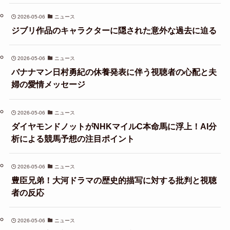
2026-05-06
ニュース
ジブリ作品のキャラクターに隠された意外な過去に迫る
2026-05-06
ニュース
バナナマン日村勇紀の休養発表に伴う視聴者の心配と夫
婦の愛情メッセージ
2026-05-06
ニュース
ダイヤモンドノットがNHKマイルC本命馬に浮上！AI分
析による競馬予想の注目ポイント
2026-05-06
ニュース
豊臣兄弟！大河ドラマの歴史的描写に対する批判と視聴
者の反応
2026-05-06
ニュース