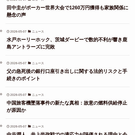
田中圭がポーカー世界大会で1260万円獲得も家族関係に
懸念の声
2026-05-07
ニュース
水戸ホーリーホック、茨城ダービーで数的不利が響き鹿
島アントラーズに完敗
2026-05-07
ニュース
父の急死後の銀行口座引き出しに関する法的リスクと手
続きのポイント
2026-05-07
ニュース
中国旅客機墜落事件の新たな真相：故意の燃料供給停止
が原因か
2026-05-07
ニュース
中谷潤人、井上尚弥戦での適応力が評価される理由と今