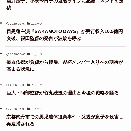
酒井法子、小泉今日子の還暦ライブに感激コメントを投
稿
2026-05-07
ニュース
目黒蓮主演『SAKAMOTO DAYS』が興行収入10.5億円
突破、福田監督の発言が波紋を呼ぶ
2026-05-07
ニュース
長友佑都が負傷から復帰、W杯メンバー入りへの期待が
高まる状況に
2026-05-07
ニュース
巨人・阿部監督が竹丸続投の理由と今後の戦略を語る
2026-05-07
ニュース
京都南丹市での男児遺体遺棄事件：父親が息子を殺害し
再逮捕される