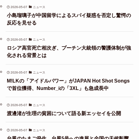
2026-05-07
ニュース
小島瑠璃子が中国留学によるスパイ疑惑を否定し驚愕の
反応を見せる
2026-05-07
ニュース
ロシア高官死亡相次ぎ、プーチン大統領の警護体制が強
化される背景とは
2026-05-07
ニュース
M!LKの「アイドルパワー」がJAPAN Hot Shot Songs
で首位獲得、Number_iの「3XL」も急成長中
2026-05-07
ニュース
渡邊渚が生理の貧困について語る新エッセイを公開
2026-05-07
ニュース
台風のたまご発生、台風5号への進展と全国の天候影響