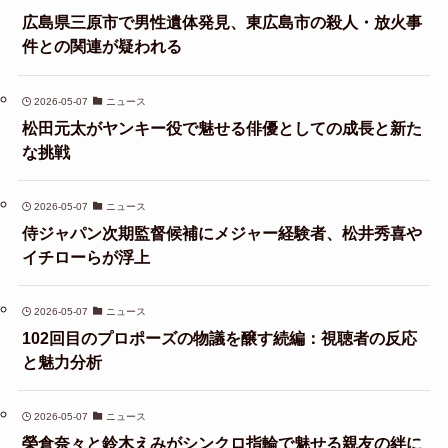
広島県三原市で男性遺体発見、東広島市の殺人・放火事
件との関連が疑われる
2026-05-07
ニュース
松田元太がヤンキー役で魅せる俳優としての成長と新た
な挑戦
2026-05-07
ニュース
侍ジャパン次期監督候補にメジャー経験者、松井秀喜や
イチローらが浮上
2026-05-07
ニュース
102回目のプロポーズの物議を醸す続編：視聴者の反応
と魅力分析
2026-05-07
ニュース
榮倉奈々と鈴木えみがシンクロ指輪で魅せる親友の絆に