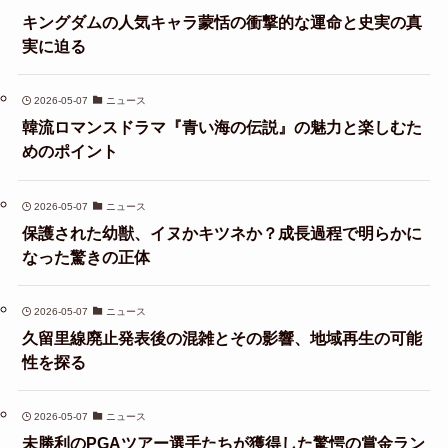
キングダムの人気キャラ蒙恬の衝撃的な運命と史実の真
実に迫る
2026-05-07
ニュース
韓流ロマンスドラマ『青い海の伝説』の魅力と楽しむた
めのポイント
2026-05-07
ニュース
保護された幼獣、イヌかキツネか？成長過程で明らかに
なった驚きの正体
2026-05-07
ニュース
久留里線廃止発表後の混雑とその影響、地域再生の可能
性を探る
2026-05-07
ニュース
未勝利のPGAツアー選手たちが獲得した驚愕の賞金ラン