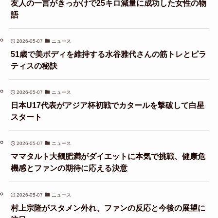
友人の一言がきっかけで25キロ減量に成功した女性の物
語
2026-05-07
ニュース
51歳で美ボディを維持する水谷雅代さんの筋トレとピラ
ティスの秘訣
2026-05-07
ニュース
日本U17代表がアジア杯初戦でカタールを撃破して白星
スタート
2026-05-07
ニュース
ママタルト大鶴肥満がダイエットに本気で挑戦、健康危
機感とファンの期待に応える決意
2026-05-07
ニュース
村上宗隆がスタメン外れ、ファンの反応と今後の展望に