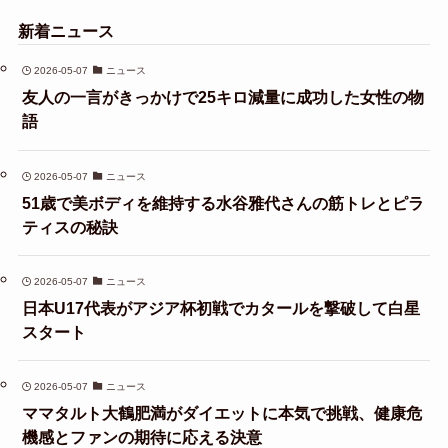
新着ニュース
2026-05-07
ニュース
友人の一言がきっかけで25キロ減量に成功した女性の物
語
2026-05-07
ニュース
51歳で美ボディを維持する水谷雅代さんの筋トレとピラ
ティスの秘訣
2026-05-07
ニュース
日本U17代表がアジア杯初戦でカタールを撃破して白星
スタート
2026-05-07
ニュース
ママタルト大鶴肥満がダイエットに本気で挑戦、健康危
機感とファンの期待に応える決意