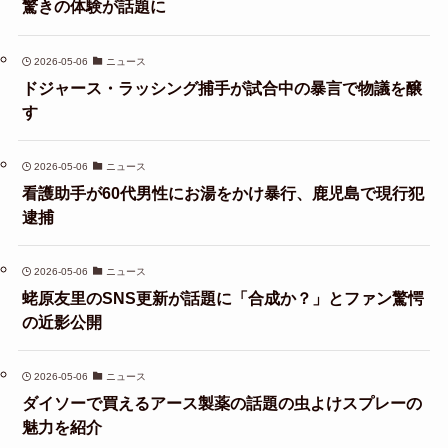
驚きの体験が話題に
2026-05-06
ニュース
ドジャース・ラッシング捕手が試合中の暴言で物議を醸
す
2026-05-06
ニュース
看護助手が60代男性にお湯をかけ暴行、鹿児島で現行犯
逮捕
2026-05-06
ニュース
蛯原友里のSNS更新が話題に「合成か？」とファン驚愕
の近影公開
2026-05-06
ニュース
ダイソーで買えるアース製薬の話題の虫よけスプレーの
魅力を紹介