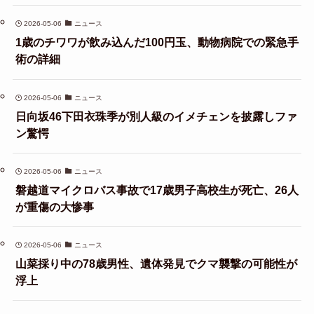
2026-05-06
ニュース
1歳のチワワが飲み込んだ100円玉、動物病院での緊急手
術の詳細
2026-05-06
ニュース
日向坂46下田衣珠季が別人級のイメチェンを披露しファ
ン驚愕
2026-05-06
ニュース
磐越道マイクロバス事故で17歳男子高校生が死亡、26人
が重傷の大惨事
2026-05-06
ニュース
山菜採り中の78歳男性、遺体発見でクマ襲撃の可能性が
浮上