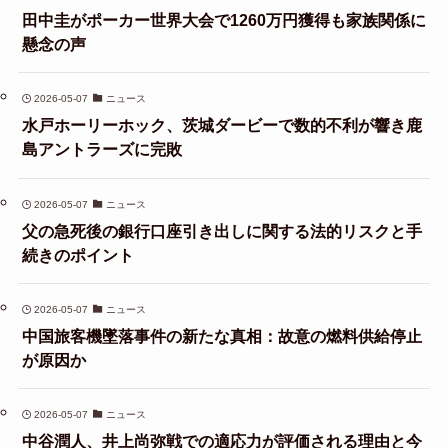
田中圭がポーカー世界大会で1260万円獲得も家族関係に
懸念の声
2026-05-07
ニュース
水戸ホーリーホック、茨城ダービーで数的不利が響き鹿
島アントラーズに完敗
2026-05-07
ニュース
父の急死後の銀行口座引き出しに関する法的リスクと手
続きのポイント
2026-05-07
ニュース
中国旅客機墜落事件の新たな真相：故意の燃料供給停止
が原因か
2026-05-07
ニュース
中谷潤人、井上尚弥戦での適応力が評価される理由と今