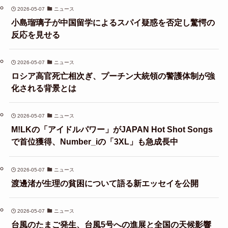
2026-05-07
ニュース
小島瑠璃子が中国留学によるスパイ疑惑を否定し驚愕の
反応を見せる
2026-05-07
ニュース
ロシア高官死亡相次ぎ、プーチン大統領の警護体制が強
化される背景とは
2026-05-07
ニュース
M!LKの「アイドルパワー」がJAPAN Hot Shot Songs
で首位獲得、Number_iの「3XL」も急成長中
2026-05-07
ニュース
渡邊渚が生理の貧困について語る新エッセイを公開
2026-05-07
ニュース
台風のたまご発生、台風5号への進展と全国の天候影響