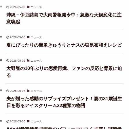
2026-05-06
ニュース
沖縄・伊豆諸島で大雨警報発令中：急激な天候変化に注
意喚起
2026-05-06
ニュース
夏にぴったりの簡単きゅうりとナスの塩昆布和えレシピ
2026-05-06
ニュース
大野智の10年ぶりの恋愛再燃、ファンの反応と背景に迫
る
2026-05-06
ニュース
夫が贈った感動のサプライズプレゼント！妻の31歳誕生
日を彩るアイスクリーム32種類の物語
2026-05-06
ニュース
Adoが音楽特番で圧巻のパフォーマンスを披露し視聴者