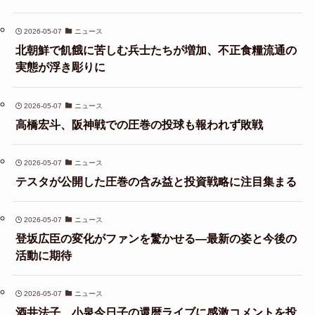
2026-05-07
ニュース
北朝鮮で飢餓に苦しむ兵士たちが増加、不正食糧流通の
実態が浮き彫りに
2026-05-07
ニュース
高橋宏斗、阪神戦での圧巻の投球も報われず敗戦
2026-05-07
ニュース
テスタが公開した圧巻の含み益と投資戦略に注目集まる
2026-05-07
ニュース
登坂広臣の変化がファンを驚かせる—最新の姿と今後の
活動に期待
2026-05-07
ニュース
酒井法子、小泉今日子の還暦ライブに感激コメントを投