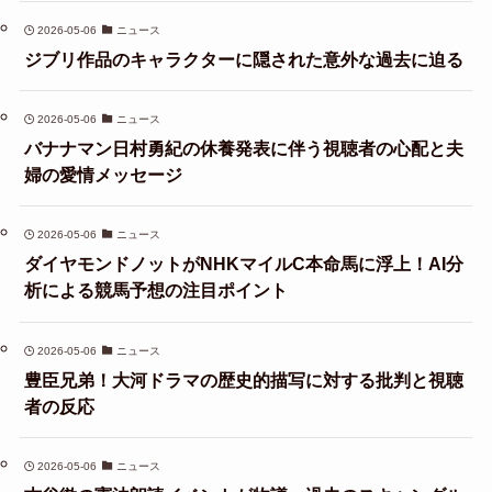
2026-05-06
ニュース
ジブリ作品のキャラクターに隠された意外な過去に迫る
2026-05-06
ニュース
バナナマン日村勇紀の休養発表に伴う視聴者の心配と夫
婦の愛情メッセージ
2026-05-06
ニュース
ダイヤモンドノットがNHKマイルC本命馬に浮上！AI分
析による競馬予想の注目ポイント
2026-05-06
ニュース
豊臣兄弟！大河ドラマの歴史的描写に対する批判と視聴
者の反応
2026-05-06
ニュース