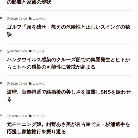
の影響と家族の現状
2026-05-06
ニュース
ゴルフ「頭を残せ」教えの危険性と正しいスイングの秘
訣
2026-05-06
ニュース
ハンタウイルス感染のクルーズ船での集団発生とヒトか
らヒトへの感染の可能性に警戒が高まる
2026-05-06
ニュース
波瑠、音楽特番で結婚後の美しさを披露しSNSを賑わせ
る
2026-05-06
ニュース
元モーニング娘。紺野あさ美が名古屋で夫・杉浦選手を
応援し家族旅行を振り返る