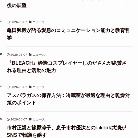
後の展望
2026-05-07
ニュース
亀田興毅が語る愛息のコミュニケーション能力と教育哲
学
2026-05-07
ニュース
『BLEACH』砕蜂コスプレイヤーしのださんが絶賛さ
れる理由と活動の魅力
2026-05-07
ニュース
アスパラガスの保存方法：冷蔵室が最適な理由と乾燥対
策のポイント
2026-05-07
ニュース
市村正親と篠原涼子、息子市村優汰とのTikTok共演が
SNSで物議を醸す