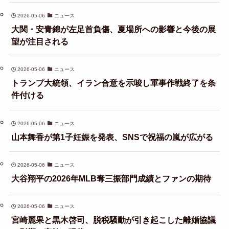
2026-05-06
ニュース
大関・安青錦が左足首負傷、夏場所への影響と今後の展
望が注目される
2026-05-06
ニュース
トランプ大統領、イラン合意を示唆し軍事作戦終了を条
件付ける
2026-05-06
ニュース
山本舞香が第1子妊娠を発表、SNSで祝福の嵐が広がる
2026-05-06
ニュース
大谷翔平の2026年MLB奪三振部門成績とファンの期待
2026-05-06
ニュース
宮崎麗果と黒木啓司、脱税騒動が引き起こした離婚協議