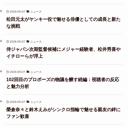
2026-05-07
ニュース
松田元太がヤンキー役で魅せる俳優としての成長と新た
な挑戦
2026-05-07
ニュース
侍ジャパン次期監督候補にメジャー経験者、松井秀喜や
イチローらが浮上
2026-05-07
ニュース
102回目のプロポーズの物議を醸す続編：視聴者の反応
と魅力分析
2026-05-07
ニュース
榮倉奈々と鈴木えみがシンクロ指輪で魅せる親友の絆に
ファン歓喜