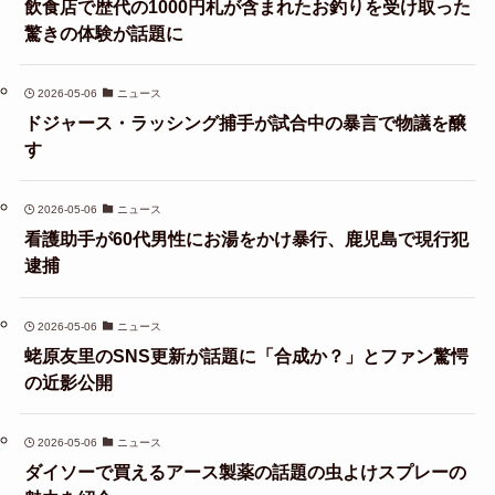
飲食店で歴代の1000円札が含まれたお釣りを受け取った
驚きの体験が話題に
2026-05-06
ニュース
ドジャース・ラッシング捕手が試合中の暴言で物議を醸
す
2026-05-06
ニュース
看護助手が60代男性にお湯をかけ暴行、鹿児島で現行犯
逮捕
2026-05-06
ニュース
蛯原友里のSNS更新が話題に「合成か？」とファン驚愕
の近影公開
2026-05-06
ニュース
ダイソーで買えるアース製薬の話題の虫よけスプレーの