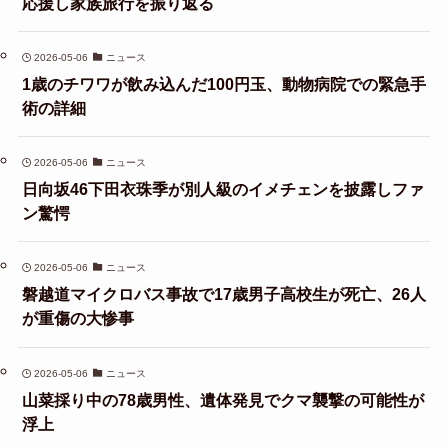
応援し家族旅行を振り返る
2026-05-06
ニュース
1歳のチワワが飲み込んだ100円玉、動物病院での緊急手
術の詳細
2026-05-06
ニュース
日向坂46下田衣珠季が別人級のイメチェンを披露しファ
ン驚愕
2026-05-06
ニュース
磐越道マイクロバス事故で17歳男子高校生が死亡、26人
が重傷の大惨事
2026-05-06
ニュース
山菜採り中の78歳男性、遺体発見でクマ襲撃の可能性が
浮上