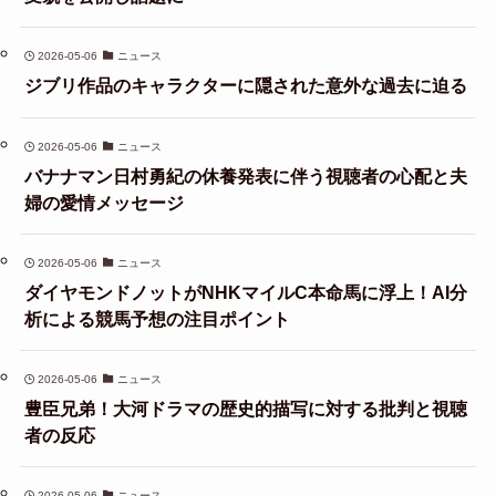
2026-05-06
ニュース
ジブリ作品のキャラクターに隠された意外な過去に迫る
2026-05-06
ニュース
バナナマン日村勇紀の休養発表に伴う視聴者の心配と夫
婦の愛情メッセージ
2026-05-06
ニュース
ダイヤモンドノットがNHKマイルC本命馬に浮上！AI分
析による競馬予想の注目ポイント
2026-05-06
ニュース
豊臣兄弟！大河ドラマの歴史的描写に対する批判と視聴
者の反応
2026-05-06
ニュース