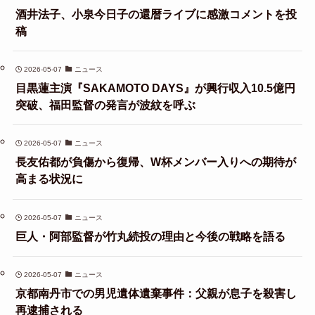
酒井法子、小泉今日子の還暦ライブに感激コメントを投
稿
2026-05-07
ニュース
目黒蓮主演『SAKAMOTO DAYS』が興行収入10.5億円
突破、福田監督の発言が波紋を呼ぶ
2026-05-07
ニュース
長友佑都が負傷から復帰、W杯メンバー入りへの期待が
高まる状況に
2026-05-07
ニュース
巨人・阿部監督が竹丸続投の理由と今後の戦略を語る
2026-05-07
ニュース
京都南丹市での男児遺体遺棄事件：父親が息子を殺害し
再逮捕される