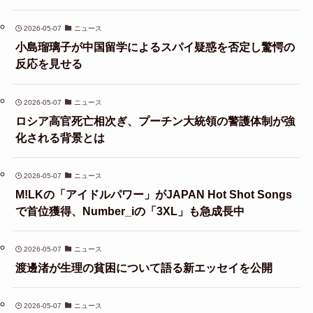
2026-05-07
ニュース
小島瑠璃子が中国留学によるスパイ疑惑を否定し驚愕の
反応を見せる
2026-05-07
ニュース
ロシア高官死亡相次ぎ、プーチン大統領の警護体制が強
化される背景とは
2026-05-07
ニュース
M!LKの「アイドルパワー」がJAPAN Hot Shot Songs
で首位獲得、Number_iの「3XL」も急成長中
2026-05-07
ニュース
渡邊渚が生理の貧困について語る新エッセイを公開
2026-05-07
ニュース