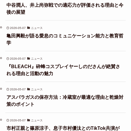
中谷潤人、井上尚弥戦での適応力が評価される理由と今
後の展望
2026-05-07
ニュース
亀田興毅が語る愛息のコミュニケーション能力と教育哲
学
2026-05-07
ニュース
『BLEACH』砕蜂コスプレイヤーしのださんが絶賛さ
れる理由と活動の魅力
2026-05-07
ニュース
アスパラガスの保存方法：冷蔵室が最適な理由と乾燥対
策のポイント
2026-05-07
ニュース
市村正親と篠原涼子、息子市村優汰とのTikTok共演が