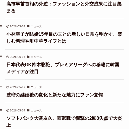
高市早苗首相の外遊：ファッションと外交成果に注目集
まる
2026-05-07
ニュース
小林幸子が結婚15年目の夫との新しい日常を明かす、楽
しむ料理や町中華ライフとは
2026-05-07
ニュース
日本代表GK鈴木彩艶、プレミアリーグへの移籍に韓国
メディアが注目
2026-05-07
ニュース
波瑠の結婚後の変化と新たな魅力にファン驚愕
2026-05-07
ニュース
ソフトバンク大関友久、西武戦で衝撃の2回8失点で大炎
上