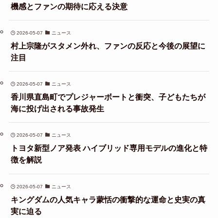
機感とファンの期待に応える決意
2026-05-07
ニュース
村上宗隆がスタメン外れ、ファンの反応と今後の展望に
注目
2026-05-07
ニュース
香川県直島町でプレジャーボートと衝突、子どもたちが
海に投げ出される事故発生
2026-05-07
ニュース
トヨタ新型ノア発表 ハイブリッド専用モデルの進化と特
徴を解説
2026-05-07
ニュース
キングダムの人気キャラ蒙恬の衝撃的な運命と史実の真
実に迫る