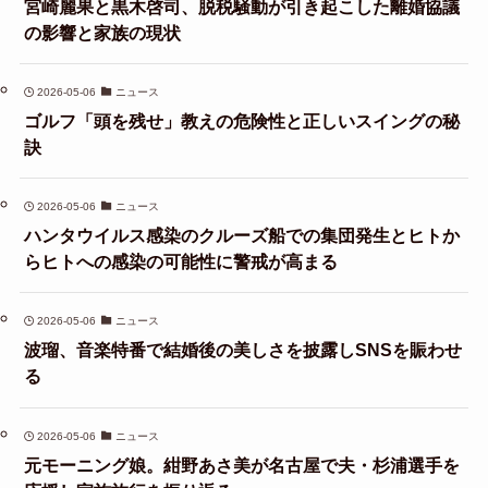
宮崎麗果と黒木啓司、脱税騒動が引き起こした離婚協議
の影響と家族の現状
2026-05-06
ニュース
ゴルフ「頭を残せ」教えの危険性と正しいスイングの秘
訣
2026-05-06
ニュース
ハンタウイルス感染のクルーズ船での集団発生とヒトか
らヒトへの感染の可能性に警戒が高まる
2026-05-06
ニュース
波瑠、音楽特番で結婚後の美しさを披露しSNSを賑わせ
る
2026-05-06
ニュース
元モーニング娘。紺野あさ美が名古屋で夫・杉浦選手を