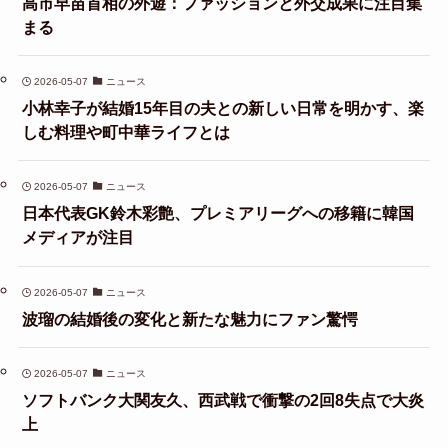
高市早苗首相の外遊：ファッションと外交成果に注目集
まる
2026-05-07
ニュース
小林幸子が結婚15年目の夫との新しい日常を明かす、楽
しむ料理や町中華ライフとは
2026-05-07
ニュース
日本代表GK鈴木彩艶、プレミアリーグへの移籍に韓国
メディアが注目
2026-05-07
ニュース
波瑠の結婚後の変化と新たな魅力にファン驚愕
2026-05-07
ニュース
ソフトバンク大関友久、西武戦で衝撃の2回8失点で大炎
上