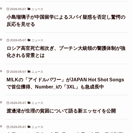
2026-05-07
ニュース
小島瑠璃子が中国留学によるスパイ疑惑を否定し驚愕の
反応を見せる
2026-05-07
ニュース
ロシア高官死亡相次ぎ、プーチン大統領の警護体制が強
化される背景とは
2026-05-07
ニュース
M!LKの「アイドルパワー」がJAPAN Hot Shot Songs
で首位獲得、Number_iの「3XL」も急成長中
2026-05-07
ニュース
渡邊渚が生理の貧困について語る新エッセイを公開
2026-05-07
ニュース