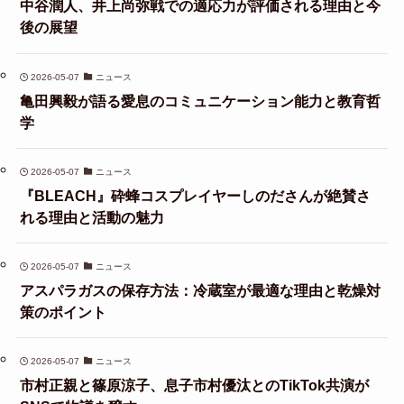
中谷潤人、井上尚弥戦での適応力が評価される理由と今
後の展望
2026-05-07
ニュース
亀田興毅が語る愛息のコミュニケーション能力と教育哲
学
2026-05-07
ニュース
『BLEACH』砕蜂コスプレイヤーしのださんが絶賛さ
れる理由と活動の魅力
2026-05-07
ニュース
アスパラガスの保存方法：冷蔵室が最適な理由と乾燥対
策のポイント
2026-05-07
ニュース
市村正親と篠原涼子、息子市村優汰とのTikTok共演が