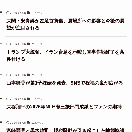
2026-05-06
ニュース
大関・安青錦が左足首負傷、夏場所への影響と今後の展
望が注目される
2026-05-06
ニュース
トランプ大統領、イラン合意を示唆し軍事作戦終了を条
件付ける
2026-05-06
ニュース
山本舞香が第1子妊娠を発表、SNSで祝福の嵐が広がる
2026-05-06
ニュース
大谷翔平の2026年MLB奪三振部門成績とファンの期待
2026-05-06
ニュース
宮崎麗果と黒木啓司、脱税騒動が引き起こした離婚協議