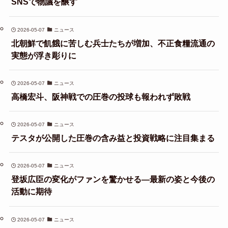
SNSで物議を醸す
2026-05-07
ニュース
北朝鮮で飢餓に苦しむ兵士たちが増加、不正食糧流通の
実態が浮き彫りに
2026-05-07
ニュース
高橋宏斗、阪神戦での圧巻の投球も報われず敗戦
2026-05-07
ニュース
テスタが公開した圧巻の含み益と投資戦略に注目集まる
2026-05-07
ニュース
登坂広臣の変化がファンを驚かせる—最新の姿と今後の
活動に期待
2026-05-07
ニュース