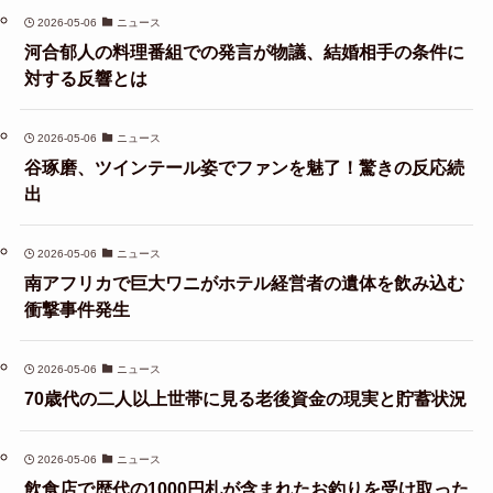
2026-05-06
ニュース
河合郁人の料理番組での発言が物議、結婚相手の条件に
対する反響とは
2026-05-06
ニュース
谷琢磨、ツインテール姿でファンを魅了！驚きの反応続
出
2026-05-06
ニュース
南アフリカで巨大ワニがホテル経営者の遺体を飲み込む
衝撃事件発生
2026-05-06
ニュース
70歳代の二人以上世帯に見る老後資金の現実と貯蓄状況
2026-05-06
ニュース
飲食店で歴代の1000円札が含まれたお釣りを受け取った