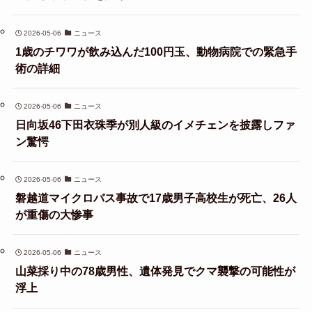
2026-05-06
ニュース
1歳のチワワが飲み込んだ100円玉、動物病院での緊急手
術の詳細
2026-05-06
ニュース
日向坂46下田衣珠季が別人級のイメチェンを披露しファ
ン驚愕
2026-05-06
ニュース
磐越道マイクロバス事故で17歳男子高校生が死亡、26人
が重傷の大惨事
2026-05-06
ニュース
山菜採り中の78歳男性、遺体発見でクマ襲撃の可能性が
浮上