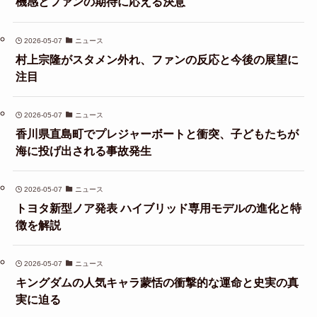
機感とファンの期待に応える決意
2026-05-07
ニュース
村上宗隆がスタメン外れ、ファンの反応と今後の展望に
注目
2026-05-07
ニュース
香川県直島町でプレジャーボートと衝突、子どもたちが
海に投げ出される事故発生
2026-05-07
ニュース
トヨタ新型ノア発表 ハイブリッド専用モデルの進化と特
徴を解説
2026-05-07
ニュース
キングダムの人気キャラ蒙恬の衝撃的な運命と史実の真
実に迫る