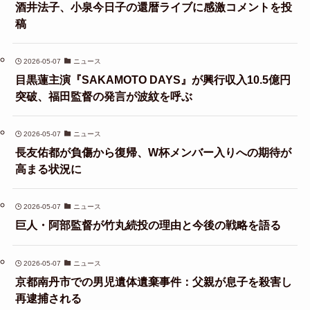
酒井法子、小泉今日子の還暦ライブに感激コメントを投
稿
2026-05-07
ニュース
目黒蓮主演『SAKAMOTO DAYS』が興行収入10.5億円
突破、福田監督の発言が波紋を呼ぶ
2026-05-07
ニュース
長友佑都が負傷から復帰、W杯メンバー入りへの期待が
高まる状況に
2026-05-07
ニュース
巨人・阿部監督が竹丸続投の理由と今後の戦略を語る
2026-05-07
ニュース
京都南丹市での男児遺体遺棄事件：父親が息子を殺害し
再逮捕される