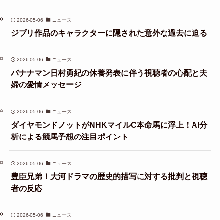
2026-05-06
ニュース
ジブリ作品のキャラクターに隠された意外な過去に迫る
2026-05-06
ニュース
バナナマン日村勇紀の休養発表に伴う視聴者の心配と夫
婦の愛情メッセージ
2026-05-06
ニュース
ダイヤモンドノットがNHKマイルC本命馬に浮上！AI分
析による競馬予想の注目ポイント
2026-05-06
ニュース
豊臣兄弟！大河ドラマの歴史的描写に対する批判と視聴
者の反応
2026-05-06
ニュース