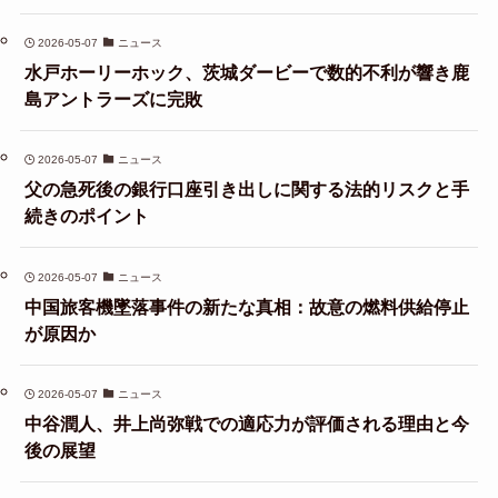
2026-05-07
ニュース
水戸ホーリーホック、茨城ダービーで数的不利が響き鹿
島アントラーズに完敗
2026-05-07
ニュース
父の急死後の銀行口座引き出しに関する法的リスクと手
続きのポイント
2026-05-07
ニュース
中国旅客機墜落事件の新たな真相：故意の燃料供給停止
が原因か
2026-05-07
ニュース
中谷潤人、井上尚弥戦での適応力が評価される理由と今
後の展望