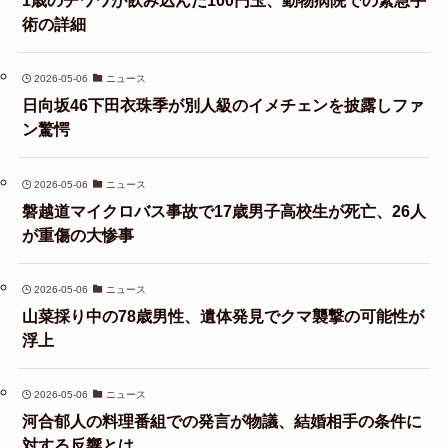
1歳のチワワが飲み込んだ100円玉、動物病院での緊急手
術の詳細
2026-05-06
ニュース
日向坂46下田衣珠季が別人級のイメチェンを披露しファ
ン驚愕
2026-05-06
ニュース
磐越道マイクロバス事故で17歳男子高校生が死亡、26人
が重傷の大惨事
2026-05-06
ニュース
山菜採り中の78歳男性、遺体発見でクマ襲撃の可能性が
浮上
2026-05-06
ニュース
河合郁人の料理番組での発言が物議、結婚相手の条件に
対する反響とは