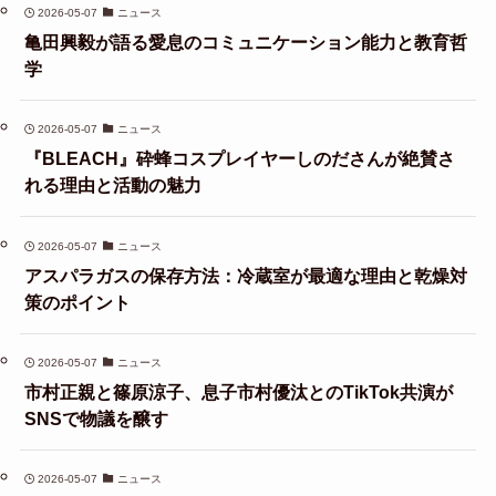
2026-05-07
ニュース
亀田興毅が語る愛息のコミュニケーション能力と教育哲
学
2026-05-07
ニュース
『BLEACH』砕蜂コスプレイヤーしのださんが絶賛さ
れる理由と活動の魅力
2026-05-07
ニュース
アスパラガスの保存方法：冷蔵室が最適な理由と乾燥対
策のポイント
2026-05-07
ニュース
市村正親と篠原涼子、息子市村優汰とのTikTok共演が
SNSで物議を醸す
2026-05-07
ニュース