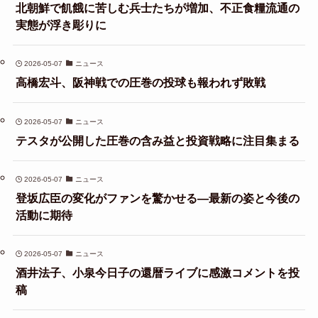
北朝鮮で飢餓に苦しむ兵士たちが増加、不正食糧流通の
実態が浮き彫りに
2026-05-07
ニュース
高橋宏斗、阪神戦での圧巻の投球も報われず敗戦
2026-05-07
ニュース
テスタが公開した圧巻の含み益と投資戦略に注目集まる
2026-05-07
ニュース
登坂広臣の変化がファンを驚かせる—最新の姿と今後の
活動に期待
2026-05-07
ニュース
酒井法子、小泉今日子の還暦ライブに感激コメントを投
稿