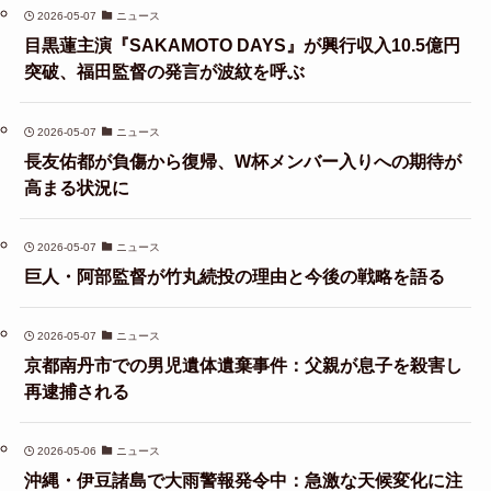
2026-05-07
ニュース
目黒蓮主演『SAKAMOTO DAYS』が興行収入10.5億円
突破、福田監督の発言が波紋を呼ぶ
2026-05-07
ニュース
長友佑都が負傷から復帰、W杯メンバー入りへの期待が
高まる状況に
2026-05-07
ニュース
巨人・阿部監督が竹丸続投の理由と今後の戦略を語る
2026-05-07
ニュース
京都南丹市での男児遺体遺棄事件：父親が息子を殺害し
再逮捕される
2026-05-06
ニュース
沖縄・伊豆諸島で大雨警報発令中：急激な天候変化に注