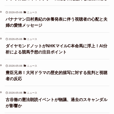
2026-05-06
ニュース
バナナマン日村勇紀の休養発表に伴う視聴者の心配と夫
婦の愛情メッセージ
2026-05-06
ニュース
ダイヤモンドノットがNHKマイルC本命馬に浮上！AI分
析による競馬予想の注目ポイント
2026-05-06
ニュース
豊臣兄弟！大河ドラマの歴史的描写に対する批判と視聴
者の反応
2026-05-06
ニュース
古谷徹の憲法朗読イベントが物議、過去のスキャンダル
が影響か