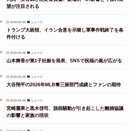
望が注目される
2026-05-06
ニュース
トランプ大統領、イラン合意を示唆し軍事作戦終了を条
件付ける
2026-05-06
ニュース
山本舞香が第1子妊娠を発表、SNSで祝福の嵐が広がる
2026-05-06
ニュース
大谷翔平の2026年MLB奪三振部門成績とファンの期待
2026-05-06
ニュース
宮崎麗果と黒木啓司、脱税騒動が引き起こした離婚協議
の影響と家族の現状