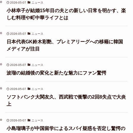
2026-05-07
ニュース
小林幸子が結婚15年目の夫との新しい日常を明かす、楽
しむ料理や町中華ライフとは
2026-05-07
ニュース
日本代表GK鈴木彩艶、プレミアリーグへの移籍に韓国
メディアが注目
2026-05-07
ニュース
波瑠の結婚後の変化と新たな魅力にファン驚愕
2026-05-07
ニュース
ソフトバンク大関友久、西武戦で衝撃の2回8失点で大炎
上
2026-05-07
ニュース
小島瑠璃子が中国留学によるスパイ疑惑を否定し驚愕の