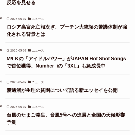
反応を見せる
2026-05-07
ニュース
ロシア高官死亡相次ぎ、プーチン大統領の警護体制が強
化される背景とは
2026-05-07
ニュース
M!LKの「アイドルパワー」がJAPAN Hot Shot Songs
で首位獲得、Number_iの「3XL」も急成長中
2026-05-07
ニュース
渡邊渚が生理の貧困について語る新エッセイを公開
2026-05-07
ニュース
台風のたまご発生、台風5号への進展と全国の天候影響
予測