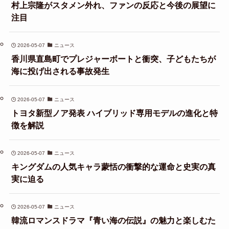
村上宗隆がスタメン外れ、ファンの反応と今後の展望に
注目
2026-05-07
ニュース
香川県直島町でプレジャーボートと衝突、子どもたちが
海に投げ出される事故発生
2026-05-07
ニュース
トヨタ新型ノア発表 ハイブリッド専用モデルの進化と特
徴を解説
2026-05-07
ニュース
キングダムの人気キャラ蒙恬の衝撃的な運命と史実の真
実に迫る
2026-05-07
ニュース
韓流ロマンスドラマ『青い海の伝説』の魅力と楽しむた