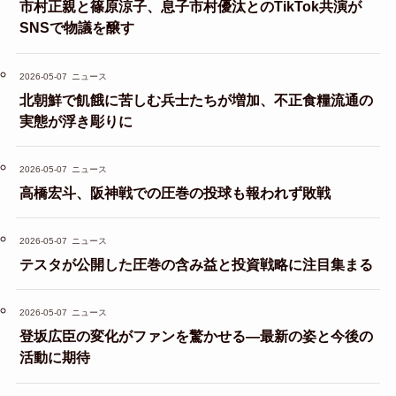
市村正親と篠原涼子、息子市村優汰とのTikTok共演が
SNSで物議を醸す
2026-05-07
ニュース
北朝鮮で飢餓に苦しむ兵士たちが増加、不正食糧流通の
実態が浮き彫りに
2026-05-07
ニュース
高橋宏斗、阪神戦での圧巻の投球も報われず敗戦
2026-05-07
ニュース
テスタが公開した圧巻の含み益と投資戦略に注目集まる
2026-05-07
ニュース
登坂広臣の変化がファンを驚かせる—最新の姿と今後の
活動に期待