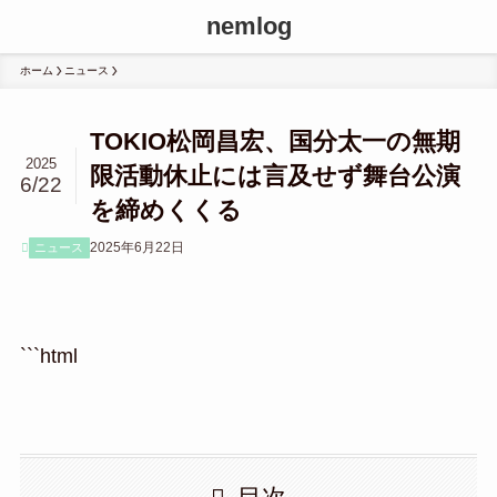
nemlog
ホーム
ニュース
TOKIO松岡昌宏、国分太一の無期
2025
限活動休止には言及せず舞台公演
6/22
を締めくくる
2025年6月22日
ニュース
```html