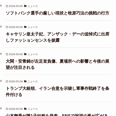
2026-05-06
ニュース
ソフトバンク選手の厳しい現状と牧原巧汰の挑戦の行方
2026-05-06
ニュース
キャサリン皇太子妃、アンザック・デーの追悼式に出席
しファッションセンスを披露
2026-05-06
ニュース
大関・安青錦が左足首負傷、夏場所への影響と今後の展
望が注目される
2026-05-06
ニュース
トランプ大統領、イラン合意を示唆し軍事作戦終了を条
件付ける
2026-05-06
ニュース
山本舞香が第1子妊娠を発表、SNSで祝福の嵐が広がる