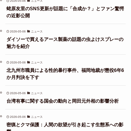
2026-05-06
ニュース
蛯原友里のSNS更新が話題に「合成か？」とファン驚愕
の近影公開
2026-05-06
ニュース
ダイソーで買えるアース製薬の話題の虫よけスプレーの
魅力を紹介
2026-05-06
ニュース
北九州市職員による性的暴行事件、福岡地裁が懲役6年6
か月判決を下す
2026-05-06
ニュース
台湾有事に関する国会の動向と岡田元外相の影響分析
2026-05-06
ニュース
密猟とクマ保護：人間の欲望が引き起こす生態系への影