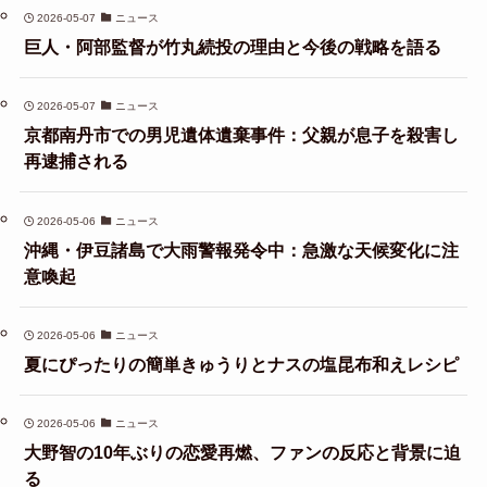
2026-05-07
ニュース
巨人・阿部監督が竹丸続投の理由と今後の戦略を語る
2026-05-07
ニュース
京都南丹市での男児遺体遺棄事件：父親が息子を殺害し
再逮捕される
2026-05-06
ニュース
沖縄・伊豆諸島で大雨警報発令中：急激な天候変化に注
意喚起
2026-05-06
ニュース
夏にぴったりの簡単きゅうりとナスの塩昆布和えレシピ
2026-05-06
ニュース
大野智の10年ぶりの恋愛再燃、ファンの反応と背景に迫
る