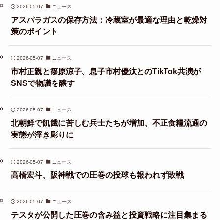
2026-05-07
ニュース
アスパラガスの保存方法：冷蔵室が最適な理由と乾燥対
策のポイント
2026-05-07
ニュース
市村正親と篠原涼子、息子市村優汰とのTikTok共演が
SNSで物議を醸す
2026-05-07
ニュース
北朝鮮で飢餓に苦しむ兵士たちが増加、不正食糧流通の
実態が浮き彫りに
2026-05-07
ニュース
高橋宏斗、阪神戦での圧巻の投球も報われず敗戦
2026-05-07
ニュース
テスタが公開した圧巻の含み益と投資戦略に注目集まる