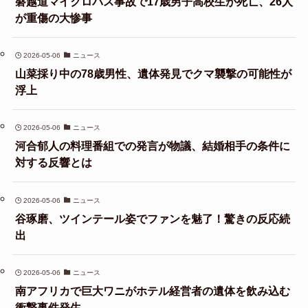
磐越道マイクロバス事故で17歳男子高校生が死亡、26人
が重傷の大惨事
2026-05-06
ニュース
山菜採り中の78歳男性、遺体発見でクマ襲撃の可能性が
浮上
2026-05-06
ニュース
河合郁人の料理番組での発言が物議、結婚相手の条件に
対する反響とは
2026-05-06
ニュース
谷琢磨、ツインテール姿でファンを魅了！驚きの反応続
出
2026-05-06
ニュース
南アフリカで巨大ワニがホテル経営者の遺体を飲み込む
衝撃事件発生