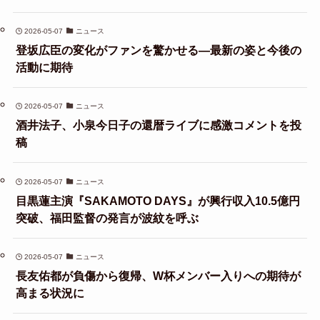
2026-05-07
ニュース
登坂広臣の変化がファンを驚かせる—最新の姿と今後の
活動に期待
2026-05-07
ニュース
酒井法子、小泉今日子の還暦ライブに感激コメントを投
稿
2026-05-07
ニュース
目黒蓮主演『SAKAMOTO DAYS』が興行収入10.5億円
突破、福田監督の発言が波紋を呼ぶ
2026-05-07
ニュース
長友佑都が負傷から復帰、W杯メンバー入りへの期待が
高まる状況に