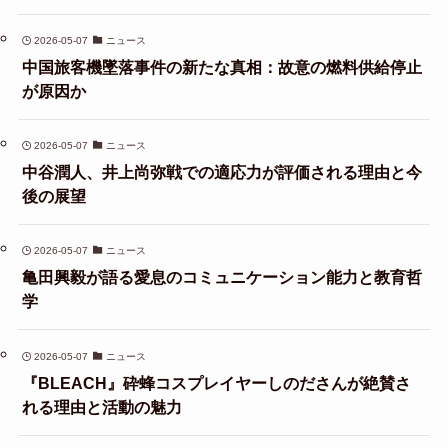
2026-05-07
ニュース
中国旅客機墜落事件の新たな真相：故意の燃料供給停止
が原因か
2026-05-07
ニュース
中谷潤人、井上尚弥戦での適応力が評価される理由と今
後の展望
2026-05-07
ニュース
亀田興毅が語る愛息のコミュニケーション能力と教育哲
学
2026-05-07
ニュース
『BLEACH』砕蜂コスプレイヤーしのださんが絶賛さ
れる理由と活動の魅力