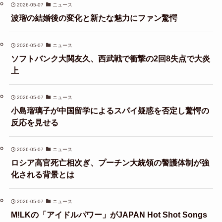
2026-05-07
ニュース
波瑠の結婚後の変化と新たな魅力にファン驚愕
2026-05-07
ニュース
ソフトバンク大関友久、西武戦で衝撃の2回8失点で大炎
上
2026-05-07
ニュース
小島瑠璃子が中国留学によるスパイ疑惑を否定し驚愕の
反応を見せる
2026-05-07
ニュース
ロシア高官死亡相次ぎ、プーチン大統領の警護体制が強
化される背景とは
2026-05-07
ニュース
M!LKの「アイドルパワー」がJAPAN Hot Shot Songs