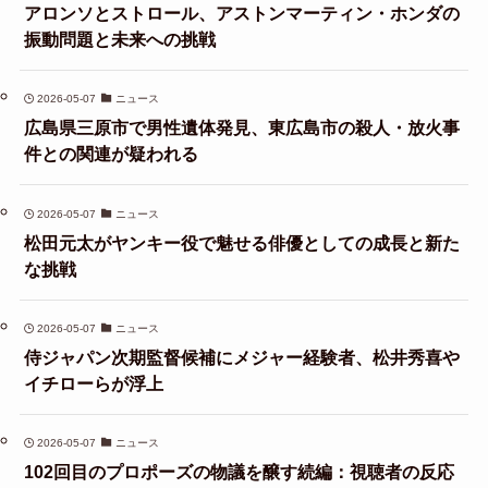
アロンソとストロール、アストンマーティン・ホンダの
振動問題と未来への挑戦
2026-05-07
ニュース
広島県三原市で男性遺体発見、東広島市の殺人・放火事
件との関連が疑われる
2026-05-07
ニュース
松田元太がヤンキー役で魅せる俳優としての成長と新た
な挑戦
2026-05-07
ニュース
侍ジャパン次期監督候補にメジャー経験者、松井秀喜や
イチローらが浮上
2026-05-07
ニュース
102回目のプロポーズの物議を醸す続編：視聴者の反応