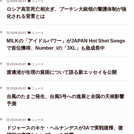
2026-05-07
ニュース
ロシア高官死亡相次ぎ、プーチン大統領の警護体制が強
化される背景とは
2026-05-07
ニュース
M!LKの「アイドルパワー」がJAPAN Hot Shot Songs
で首位獲得、Number_iの「3XL」も急成長中
2026-05-07
ニュース
渡邊渚が生理の貧困について語る新エッセイを公開
2026-05-07
ニュース
台風のたまご発生、台風5号への進展と全国の天候影響
予測
2026-05-07
ニュース
ドジャースのキケ・ヘルナンデスが3Aで実戦復帰、復