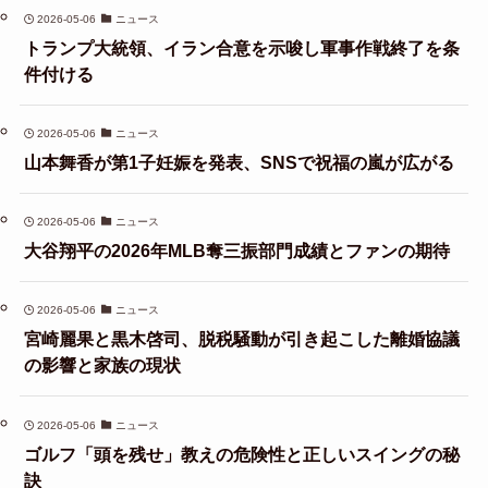
2026-05-06
ニュース
トランプ大統領、イラン合意を示唆し軍事作戦終了を条
件付ける
2026-05-06
ニュース
山本舞香が第1子妊娠を発表、SNSで祝福の嵐が広がる
2026-05-06
ニュース
大谷翔平の2026年MLB奪三振部門成績とファンの期待
2026-05-06
ニュース
宮崎麗果と黒木啓司、脱税騒動が引き起こした離婚協議
の影響と家族の現状
2026-05-06
ニュース
ゴルフ「頭を残せ」教えの危険性と正しいスイングの秘
訣