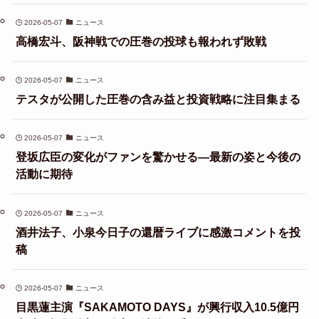
2026-05-07
ニュース
高橋宏斗、阪神戦での圧巻の投球も報われず敗戦
2026-05-07
ニュース
テスタが公開した圧巻の含み益と投資戦略に注目集まる
2026-05-07
ニュース
登坂広臣の変化がファンを驚かせる—最新の姿と今後の
活動に期待
2026-05-07
ニュース
酒井法子、小泉今日子の還暦ライブに感激コメントを投
稿
2026-05-07
ニュース
目黒蓮主演『SAKAMOTO DAYS』が興行収入10.5億円