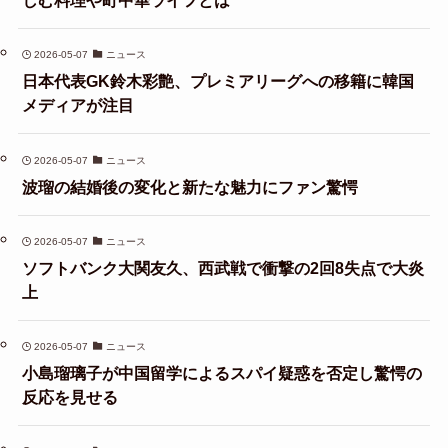
しむ料理や町中華ライフとは
2026-05-07
ニュース
日本代表GK鈴木彩艶、プレミアリーグへの移籍に韓国
メディアが注目
2026-05-07
ニュース
波瑠の結婚後の変化と新たな魅力にファン驚愕
2026-05-07
ニュース
ソフトバンク大関友久、西武戦で衝撃の2回8失点で大炎
上
2026-05-07
ニュース
小島瑠璃子が中国留学によるスパイ疑惑を否定し驚愕の
反応を見せる