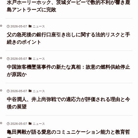
水戸ホーリーホック、茨城ダービーで数的不利が響き鹿
島アントラーズに完敗
2026-05-07
ニュース
父の急死後の銀行口座引き出しに関する法的リスクと手
続きのポイント
2026-05-07
ニュース
中国旅客機墜落事件の新たな真相：故意の燃料供給停止
が原因か
2026-05-07
ニュース
中谷潤人、井上尚弥戦での適応力が評価される理由と今
後の展望
2026-05-07
ニュース
亀田興毅が語る愛息のコミュニケーション能力と教育哲