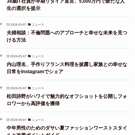
38歳IT社員が早期リタイア宣言、5,000万円で新たな人
生の選択を提示
2026-05-07
ニュース
夫婦相談：不倫問題へのアプローチと幸せな未来を見つ
ける方法
2026-05-07
ニュース
内山理名、手作りフランス料理を披露し家族との幸せな
日常をInstagramでシェア
2026-05-07
ニュース
松田詩野がハワイで魅力的なオフショットを公開しフォ
ロワーから高評価を獲得
2026-05-07
ニュース
中年男性のためのダサい夏ファッションワーストスタイ
ルと改善ポイントガイド