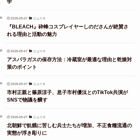
学
2026-05-07
ニュース
『BLEACH』砕蜂コスプレイヤーしのださんが絶賛さ
れる理由と活動の魅力
2026-05-07
ニュース
アスパラガスの保存方法：冷蔵室が最適な理由と乾燥対
策のポイント
2026-05-07
ニュース
市村正親と篠原涼子、息子市村優汰とのTikTok共演が
SNSで物議を醸す
2026-05-07
ニュース
北朝鮮で飢餓に苦しむ兵士たちが増加、不正食糧流通の
実態が浮き彫りに