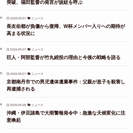
突破、福田監督の発言が波紋を呼ぶ
2026-05-07
ニュース
長友佑都が負傷から復帰、W杯メンバー入りへの期待が
高まる状況に
2026-05-07
ニュース
巨人・阿部監督が竹丸続投の理由と今後の戦略を語る
2026-05-07
ニュース
京都南丹市での男児遺体遺棄事件：父親が息子を殺害し
再逮捕される
2026-05-06
ニュース
沖縄・伊豆諸島で大雨警報発令中：急激な天候変化に注
意喚起