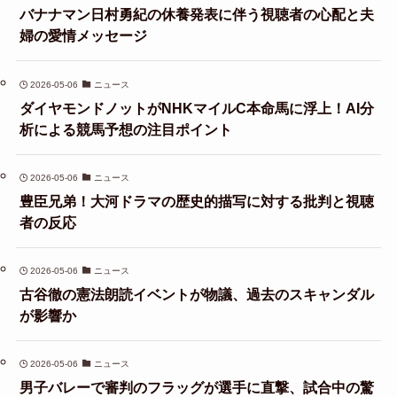
バナナマン日村勇紀の休養発表に伴う視聴者の心配と夫
婦の愛情メッセージ
2026-05-06
ニュース
ダイヤモンドノットがNHKマイルC本命馬に浮上！AI分
析による競馬予想の注目ポイント
2026-05-06
ニュース
豊臣兄弟！大河ドラマの歴史的描写に対する批判と視聴
者の反応
2026-05-06
ニュース
古谷徹の憲法朗読イベントが物議、過去のスキャンダル
が影響か
2026-05-06
ニュース
男子バレーで審判のフラッグが選手に直撃、試合中の驚