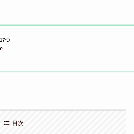
由7つ
か
目次