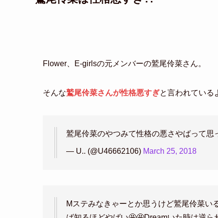
Flower、E-girlsの元メンバーの鷲尾伶菜さん。
そんな
鷲尾伶菜さんが性格悪すぎ
と言われている
鷲尾伶菜のやつみて性格の悪さやばって思
— U.. (@U46662106)
March 25, 2018
Mステみなきゃーとか思うけど鷲尾伶菜い
ば知るほどやばい🤩🤩Dreamいた時は