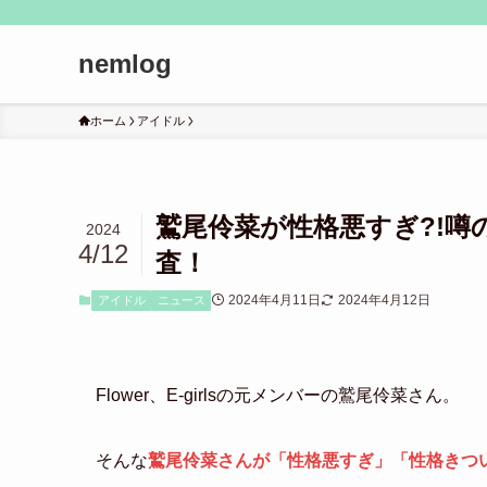
nemlog
ホーム
アイドル
鷲尾伶菜が性格悪すぎ?!噂
2024
4/12
査！
2024年4月11日
2024年4月12日
アイドル
ニュース
Flower、E-girlsの元メンバーの鷲尾伶菜さん。
そんな
鷲尾伶菜さんが「性格悪すぎ」「性格きつ