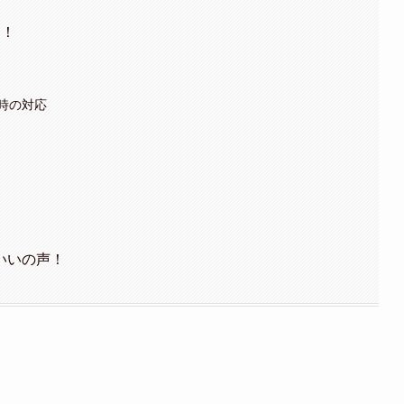
つ！
時の対応
いいの声！