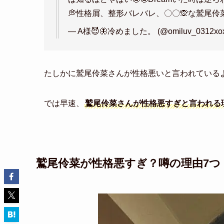
💭性格屑、整形バレバレ、〇〇🙊な鷲尾伶菜🙌
— A様😈🦋冷めました。 (@omiluv_0312xo
たしかに鷲尾伶菜さんが性格悪いと言われている
では早速、
鷲尾伶菜さんが性格悪すぎと言われる
鷲尾伶菜が性格悪すぎ？噂の理由7つ