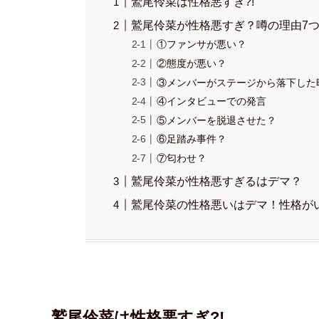
鷲尾伶菜は性格悪すぎ?!
鷲尾伶菜が性格悪すぎ？噂の理由7
①ファンサが悪い？
②態度が悪い？
③メンバーがステージから落下した
④インタビューでの発言
⑤メンバーを脱退させた？
⑥足踏み事件？
⑦匂わせ？
鷲尾伶菜が性格悪すぎるはデマ？
鷲尾伶菜の性格悪いはデマ！性格が
鷲尾伶菜は性格悪すぎ?!