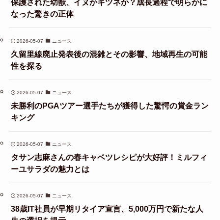
保護された幼獣、イヌかキツネか？成長過程で明らかに
なった驚きの正体
2026-05-07
ニュース
久留里線廃止発表後の混雑とその影響、地域再生の可能
性を探る
2026-05-07
ニュース
未勝利のPGAツアー選手たちが獲得した驚愕の賞金ラン
キング
2026-05-07
ニュース
タサン志麻さんの春キャベツレシピが大好評！ミルフィ
ーユサラダの魅力とは
2026-05-07
ニュース
38歳IT社員が早期リタイア宣言、5,000万円で新たな人