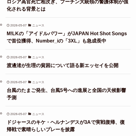
ロシア高官死亡相次ぎ、プーチン大統領の警護体制が強
化される背景とは
2026-05-07
ニュース
M!LKの「アイドルパワー」がJAPAN Hot Shot Songs
で首位獲得、Number_iの「3XL」も急成長中
2026-05-07
ニュース
渡邊渚が生理の貧困について語る新エッセイを公開
2026-05-07
ニュース
台風のたまご発生、台風5号への進展と全国の天候影響
予測
2026-05-07
ニュース
ドジャースのキケ・ヘルナンデスが3Aで実戦復帰、復
帰戦で素晴らしいプレーを披露