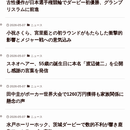
古性優作が日本選手権競輪でダービー初優勝、グランプ
リスラムに前進
2026-05-07
ニュース
小祝さくら、宮里藍との初ラウンドがもたらした衝撃的
影響とメジャー戦への意気込み
2026-05-07
ニュース
スネオヘアー、55歳の誕生日に本名「渡辺健二」を公開
し感謝の言葉を発信
2026-05-07
ニュース
田中圭がポーカー世界大会で1260万円獲得も家族関係に
懸念の声
2026-05-07
ニュース
水戸ホーリーホック、茨城ダービーで数的不利が響き鹿