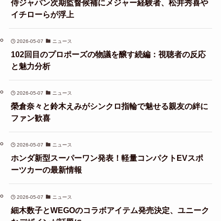
侍ジャパン次期監督候補にメジャー経験者、松井秀喜や
イチローらが浮上
2026-05-07
ニュース
102回目のプロポーズの物議を醸す続編：視聴者の反応
と魅力分析
2026-05-07
ニュース
榮倉奈々と鈴木えみがシンクロ指輪で魅せる親友の絆に
ファン歓喜
2026-05-07
ニュース
ホンダ新型スーパーワン発表！軽量コンパクトEVスポ
ーツカーの最新情報
2026-05-07
ニュース
細木数子とWEGOのコラボアイテム発売決定、ユニーク