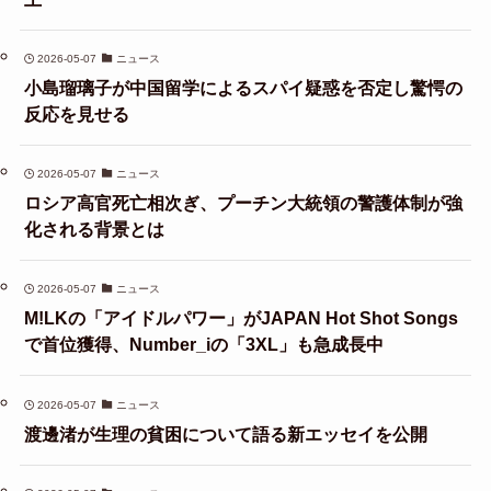
2026-05-07
ニュース
小島瑠璃子が中国留学によるスパイ疑惑を否定し驚愕の
反応を見せる
2026-05-07
ニュース
ロシア高官死亡相次ぎ、プーチン大統領の警護体制が強
化される背景とは
2026-05-07
ニュース
M!LKの「アイドルパワー」がJAPAN Hot Shot Songs
で首位獲得、Number_iの「3XL」も急成長中
2026-05-07
ニュース
渡邊渚が生理の貧困について語る新エッセイを公開