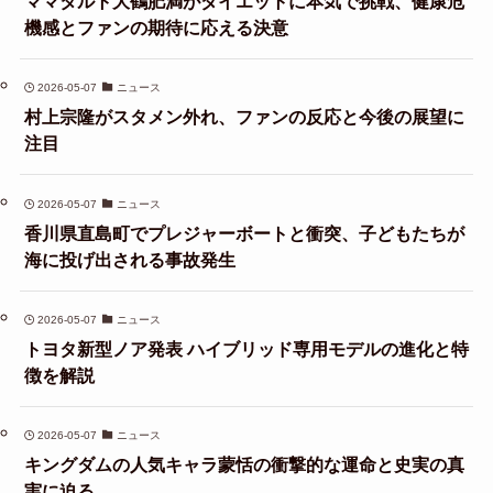
ママタルト大鶴肥満がダイエットに本気で挑戦、健康危
機感とファンの期待に応える決意
2026-05-07
ニュース
村上宗隆がスタメン外れ、ファンの反応と今後の展望に
注目
2026-05-07
ニュース
香川県直島町でプレジャーボートと衝突、子どもたちが
海に投げ出される事故発生
2026-05-07
ニュース
トヨタ新型ノア発表 ハイブリッド専用モデルの進化と特
徴を解説
2026-05-07
ニュース
キングダムの人気キャラ蒙恬の衝撃的な運命と史実の真
実に迫る