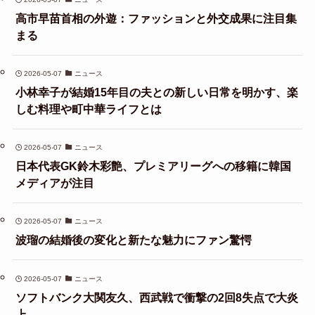
高市早苗首相の外遊：ファッションと外交成果に注目集
まる
2026-05-07
ニュース
小林幸子が結婚15年目の夫との新しい日常を明かす、楽
しむ料理や町中華ライフとは
2026-05-07
ニュース
日本代表GK鈴木彩艶、プレミアリーグへの移籍に韓国
メディアが注目
2026-05-07
ニュース
波瑠の結婚後の変化と新たな魅力にファン驚愕
2026-05-07
ニュース
ソフトバンク大関友久、西武戦で衝撃の2回8失点で大炎
上