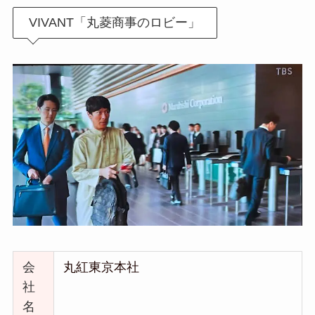
VIVANT「丸菱商事のロビー」
会
丸紅東京本社
社
名