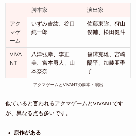
脚本家
演出家
アク
いずみ吉紘、谷口
佐藤東弥、狩山
マゲ
純一郎
俊輔、松田健斗
ーム
VIVA
八津弘幸、李正
福澤克雄、宮崎
NT
美、宮本勇人、山
陽平、加藤亜季
本奈奈
子
アクマゲームとVIVANTの脚本・演出
似ていると言われるアクマゲームとVIVANTです
が、異なる点も多いです。
原作がある