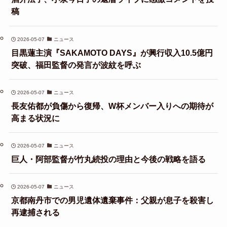
稿
2026-05-07
ニュース
目黒蓮主演『SAKAMOTO DAYS』が興行収入10.5億円
突破、福田監督の発言が波紋を呼ぶ
2026-05-07
ニュース
長友佑都が負傷から復帰、W杯メンバー入りへの期待が
高まる状況に
2026-05-07
ニュース
巨人・阿部監督が竹丸続投の理由と今後の戦略を語る
2026-05-07
ニュース
京都南丹市での男児遺体遺棄事件：父親が息子を殺害し
再逮捕される