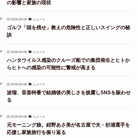
の影響と家族の現状
2026-05-06
ニュース
ゴルフ「頭を残せ」教えの危険性と正しいスイングの秘
訣
2026-05-06
ニュース
ハンタウイルス感染のクルーズ船での集団発生とヒトか
らヒトへの感染の可能性に警戒が高まる
2026-05-06
ニュース
波瑠、音楽特番で結婚後の美しさを披露しSNSを賑わせ
る
2026-05-06
ニュース
元モーニング娘。紺野あさ美が名古屋で夫・杉浦選手を
応援し家族旅行を振り返る