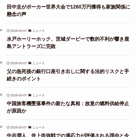
田中圭がポーカー世界大会で1260万円獲得も家族関係に
懸念の声
2026-05-07
ニュース
水戸ホーリーホック、茨城ダービーで数的不利が響き鹿
島アントラーズに完敗
2026-05-07
ニュース
父の急死後の銀行口座引き出しに関する法的リスクと手
続きのポイント
2026-05-07
ニュース
中国旅客機墜落事件の新たな真相：故意の燃料供給停止
が原因か
2026-05-07
ニュース
中谷潤人、井上尚弥戦での適応力が評価される理由と今