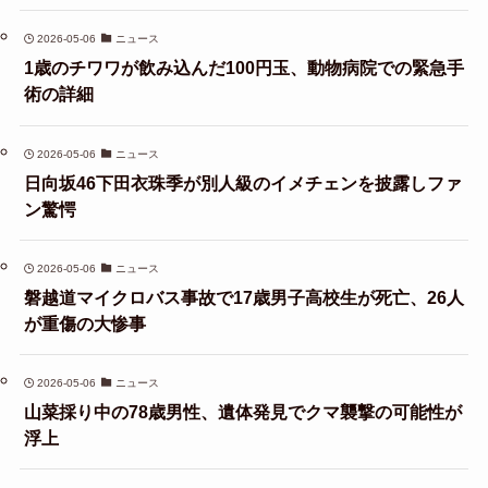
2026-05-06
ニュース
1歳のチワワが飲み込んだ100円玉、動物病院での緊急手
術の詳細
2026-05-06
ニュース
日向坂46下田衣珠季が別人級のイメチェンを披露しファ
ン驚愕
2026-05-06
ニュース
磐越道マイクロバス事故で17歳男子高校生が死亡、26人
が重傷の大惨事
2026-05-06
ニュース
山菜採り中の78歳男性、遺体発見でクマ襲撃の可能性が
浮上