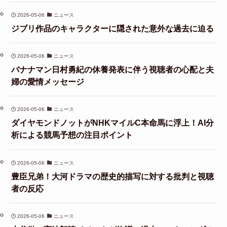
2026-05-06
ニュース
ジブリ作品のキャラクターに隠された意外な過去に迫る
2026-05-06
ニュース
バナナマン日村勇紀の休養発表に伴う視聴者の心配と夫
婦の愛情メッセージ
2026-05-06
ニュース
ダイヤモンドノットがNHKマイルC本命馬に浮上！AI分
析による競馬予想の注目ポイント
2026-05-06
ニュース
豊臣兄弟！大河ドラマの歴史的描写に対する批判と視聴
者の反応
2026-05-06
ニュース