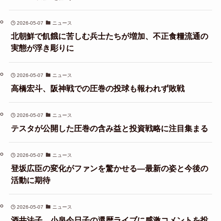
2026-05-07
ニュース
北朝鮮で飢餓に苦しむ兵士たちが増加、不正食糧流通の
実態が浮き彫りに
2026-05-07
ニュース
高橋宏斗、阪神戦での圧巻の投球も報われず敗戦
2026-05-07
ニュース
テスタが公開した圧巻の含み益と投資戦略に注目集まる
2026-05-07
ニュース
登坂広臣の変化がファンを驚かせる—最新の姿と今後の
活動に期待
2026-05-07
ニュース
酒井法子、小泉今日子の還暦ライブに感激コメントを投