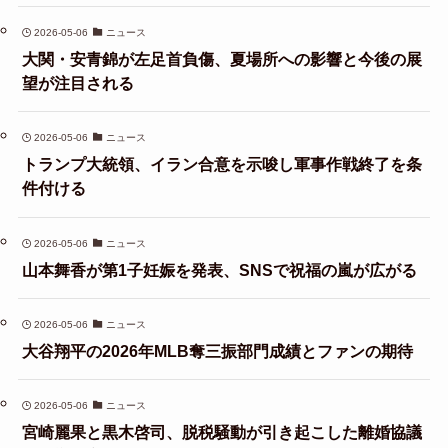
2026-05-06
ニュース
大関・安青錦が左足首負傷、夏場所への影響と今後の展
望が注目される
2026-05-06
ニュース
トランプ大統領、イラン合意を示唆し軍事作戦終了を条
件付ける
2026-05-06
ニュース
山本舞香が第1子妊娠を発表、SNSで祝福の嵐が広がる
2026-05-06
ニュース
大谷翔平の2026年MLB奪三振部門成績とファンの期待
2026-05-06
ニュース
宮崎麗果と黒木啓司、脱税騒動が引き起こした離婚協議