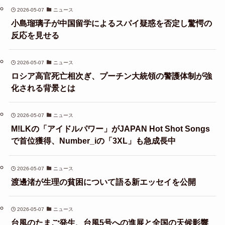
2026-05-07
ニュース
小島瑠璃子が中国留学によるスパイ疑惑を否定し驚愕の
反応を見せる
2026-05-07
ニュース
ロシア高官死亡相次ぎ、プーチン大統領の警護体制が強
化される背景とは
2026-05-07
ニュース
M!LKの「アイドルパワー」がJAPAN Hot Shot Songs
で首位獲得、Number_iの「3XL」も急成長中
2026-05-07
ニュース
渡邊渚が生理の貧困について語る新エッセイを公開
2026-05-07
ニュース
台風のたまご発生、台風5号への進展と全国の天候影響