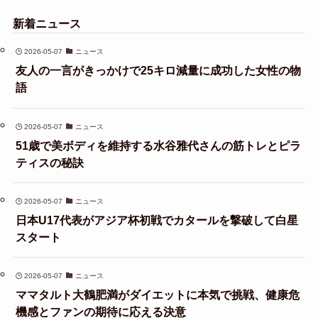
新着ニュース
2026-05-07
ニュース
友人の一言がきっかけで25キロ減量に成功した女性の物
語
2026-05-07
ニュース
51歳で美ボディを維持する水谷雅代さんの筋トレとピラ
ティスの秘訣
2026-05-07
ニュース
日本U17代表がアジア杯初戦でカタールを撃破して白星
スタート
2026-05-07
ニュース
ママタルト大鶴肥満がダイエットに本気で挑戦、健康危
機感とファンの期待に応える決意