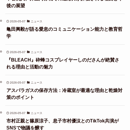
後の展望
2026-05-07
ニュース
亀田興毅が語る愛息のコミュニケーション能力と教育哲
学
2026-05-07
ニュース
『BLEACH』砕蜂コスプレイヤーしのださんが絶賛さ
れる理由と活動の魅力
2026-05-07
ニュース
アスパラガスの保存方法：冷蔵室が最適な理由と乾燥対
策のポイント
2026-05-07
ニュース
市村正親と篠原涼子、息子市村優汰とのTikTok共演が
SNSで物議を醸す