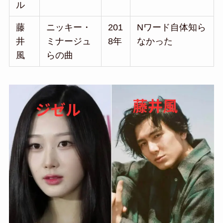
ル
藤
ニッキー・
201
Nワード自体知ら
井
ミナージュ
8年
なかった
風
らの曲