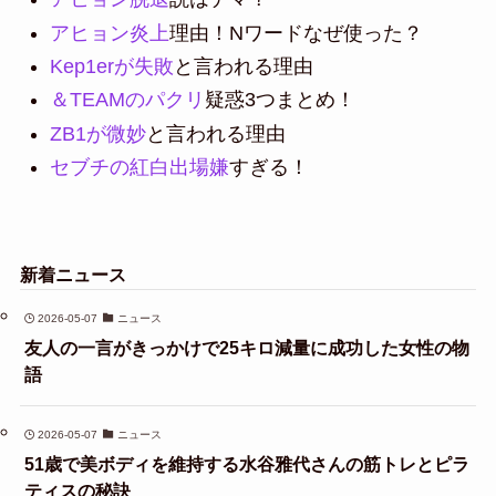
アヒョン炎上
理由！Nワードなぜ使った？
Kep1erが失敗
と言われる理由
＆TEAMのパクリ
疑惑3つまとめ！
ZB1が微妙
と言われる理由
セブチの紅白出場嫌
すぎる！
新着ニュース
2026-05-07
ニュース
友人の一言がきっかけで25キロ減量に成功した女性の物
語
2026-05-07
ニュース
51歳で美ボディを維持する水谷雅代さんの筋トレとピラ
ティスの秘訣