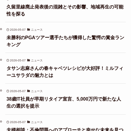
久留里線廃止発表後の混雑とその影響、地域再生の可能
性を探る
2026-05-07
ニュース
未勝利のPGAツアー選手たちが獲得した驚愕の賞金ラン
キング
2026-05-07
ニュース
タサン志麻さんの春キャベツレシピが大好評！ミルフィ
ーユサラダの魅力とは
2026-05-07
ニュース
38歳IT社員が早期リタイア宣言、5,000万円で新たな人
生の選択を提示
2026-05-07
ニュース
夫婦相談：不倫問題へのアプローチと幸せな未来を見つ