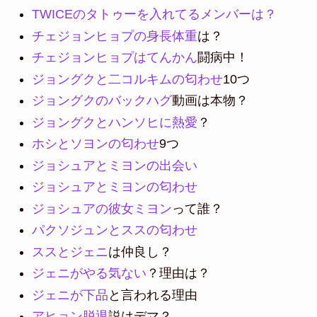
TWICEのタトゥーを入れてるメンバーは？
チェジョンヒョプの身長体重
は？
チェジョンヒョプはてんかん
闘病中！
ジョングクと二コルキムの匂わせ
10つ
ジョングクのバックハグ
動画は本物？
ジョングクとハンソヒに熱愛
？
ホシとソヨンの匂わせ
9つ
ジョシュアとミヨンの出会い
ジョシュアとミヨンの匂わせ
ジョシュアの彼女ミヨン
って誰？
パクソジュンとススの匂わせ
ススとジェニ
は仲良し？
ジェニがやる気ない
？理由は？
ジェニが下品
と言われる理由
アヒョン脱退
説はデマ？