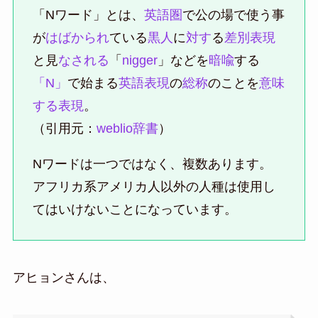
「Nワード」とは、
英語圏
で公の場で使う事
が
はばかられ
ている
黒人
に
対す
る
差別表現
と見
なされる
「
nigger
」などを
暗喩
する
「N」
で始まる
英語表現
の
総称
のことを
意味
する
表現
。
（引用元：
weblio辞書
）
Nワードは一つではなく、複数あります。
アフリカ系アメリカ人以外の人種は使用し
てはいけないことになっています。
アヒョンさんは、