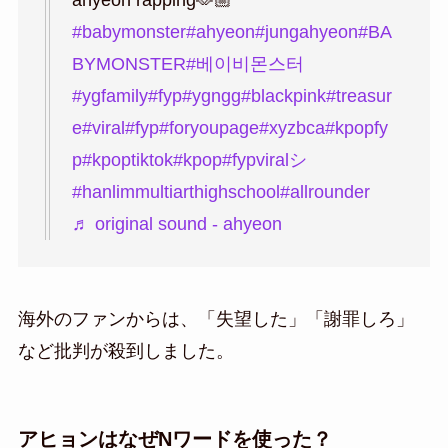
ahyeon rapping🫶🏼
#babymonster
#ahyeon
#jungahyeon
#BA
BYMONSTER
#베이비몬스터
#ygfamily
#fyp
#ygngg
#blackpink
#treasur
e
#viral
#fyp
#foryoupage
#xyzbca
#kpopfy
p
#kpoptiktok
#kpop
#fypviralシ
#hanlimmultiarthighschool
#allrounder
♬ original sound - ahyeon
海外のファンからは、「失望した」「謝罪しろ」
など批判が殺到しました。
アヒョンはなぜNワードを使った？