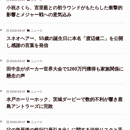
小祝さくら、宮里藍との初ラウンドがもたらした衝撃的
影響とメジャー戦への意気込み
2026-05-07
ニュース
スネオヘアー、55歳の誕生日に本名「渡辺健二」を公開
し感謝の言葉を発信
2026-05-07
ニュース
田中圭がポーカー世界大会で1260万円獲得も家族関係に
懸念の声
2026-05-07
ニュース
水戸ホーリーホック、茨城ダービーで数的不利が響き鹿
島アントラーズに完敗
2026-05-07
ニュース
父の急死後の銀行口座引き出しに関する法的リスクと手