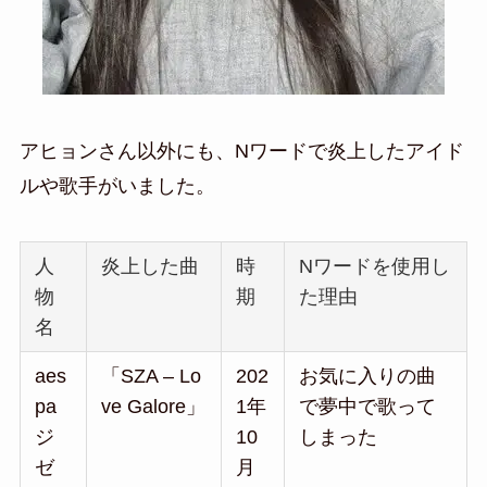
アヒョンさん以外にも、Nワードで炎上したアイド
ルや歌手がいました。
人
炎上した曲
時
Nワードを使用し
物
期
た理由
名
aes
「SZA – Lo
202
お気に入りの曲
pa
ve Galore」
1年
で夢中で歌って
ジ
10
しまった
ゼ
月