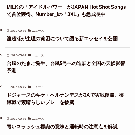
M!LKの「アイドルパワー」がJAPAN Hot Shot Songs
で首位獲得、Number_iの「3XL」も急成長中
2026-05-07
ニュース
渡邊渚が生理の貧困について語る新エッセイを公開
2026-05-07
ニュース
台風のたまご発生、台風5号への進展と全国の天候影響
予測
2026-05-07
ニュース
ドジャースのキケ・ヘルナンデスが3Aで実戦復帰、復
帰戦で素晴らしいプレーを披露
2026-05-07
ニュース
青いスラッシュ標識の意味と運転時の注意点を解説