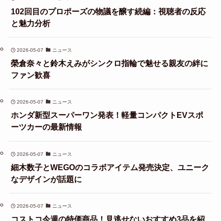
102回目のプロポーズの物議を醸す続編：視聴者の反応
と魅力分析
2026-05-07
ニュース
榮倉奈々と鈴木えみがシンクロ指輪で魅せる親友の絆に
ファン歓喜
2026-05-07
ニュース
ホンダ新型スーパーワン発表！軽量コンパクトEVスポ
ーツカーの最新情報
2026-05-07
ニュース
細木数子とWEGOのコラボアイテム発売決定、ユニーク
なデザインが話題に
2026-05-07
ニュース
コストコ今週の特価商品！見逃せないおすすめ3品を紹