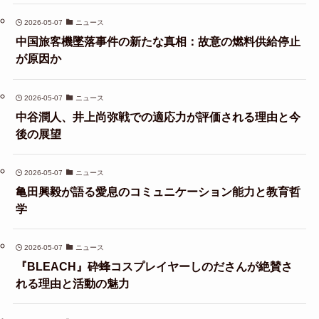
2026-05-07
ニュース
中国旅客機墜落事件の新たな真相：故意の燃料供給停止
が原因か
2026-05-07
ニュース
中谷潤人、井上尚弥戦での適応力が評価される理由と今
後の展望
2026-05-07
ニュース
亀田興毅が語る愛息のコミュニケーション能力と教育哲
学
2026-05-07
ニュース
『BLEACH』砕蜂コスプレイヤーしのださんが絶賛さ
れる理由と活動の魅力