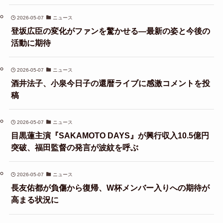
2026-05-07
ニュース
登坂広臣の変化がファンを驚かせる—最新の姿と今後の
活動に期待
2026-05-07
ニュース
酒井法子、小泉今日子の還暦ライブに感激コメントを投
稿
2026-05-07
ニュース
目黒蓮主演『SAKAMOTO DAYS』が興行収入10.5億円
突破、福田監督の発言が波紋を呼ぶ
2026-05-07
ニュース
長友佑都が負傷から復帰、W杯メンバー入りへの期待が
高まる状況に