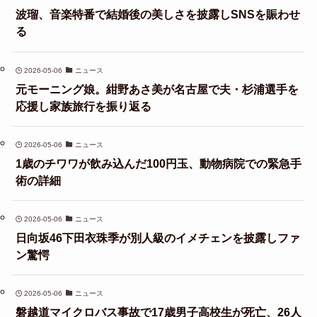
波瑠、音楽特番で結婚後の美しさを披露しSNSを賑わせ
る
2026-05-06
ニュース
元モーニング娘。紺野あさ美が名古屋で夫・杉浦選手を
応援し家族旅行を振り返る
2026-05-06
ニュース
1歳のチワワが飲み込んだ100円玉、動物病院での緊急手
術の詳細
2026-05-06
ニュース
日向坂46下田衣珠季が別人級のイメチェンを披露しファ
ン驚愕
2026-05-06
ニュース
磐越道マイクロバス事故で17歳男子高校生が死亡、26人