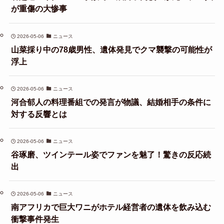
が重傷の大惨事
2026-05-06
ニュース
山菜採り中の78歳男性、遺体発見でクマ襲撃の可能性が
浮上
2026-05-06
ニュース
河合郁人の料理番組での発言が物議、結婚相手の条件に
対する反響とは
2026-05-06
ニュース
谷琢磨、ツインテール姿でファンを魅了！驚きの反応続
出
2026-05-06
ニュース
南アフリカで巨大ワニがホテル経営者の遺体を飲み込む
衝撃事件発生