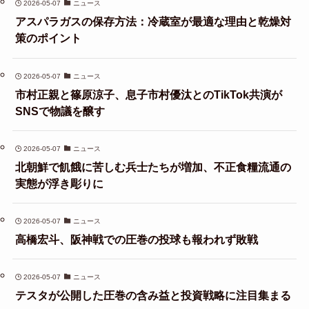
2026-05-07
ニュース
アスパラガスの保存方法：冷蔵室が最適な理由と乾燥対
策のポイント
2026-05-07
ニュース
市村正親と篠原涼子、息子市村優汰とのTikTok共演が
SNSで物議を醸す
2026-05-07
ニュース
北朝鮮で飢餓に苦しむ兵士たちが増加、不正食糧流通の
実態が浮き彫りに
2026-05-07
ニュース
高橋宏斗、阪神戦での圧巻の投球も報われず敗戦
2026-05-07
ニュース
テスタが公開した圧巻の含み益と投資戦略に注目集まる