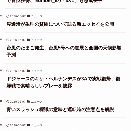
で首位獲得、Number_iの「3XL」も急成長中
2026-05-07
ニュース
渡邊渚が生理の貧困について語る新エッセイを公開
2026-05-07
ニュース
台風のたまご発生、台風5号への進展と全国の天候影響
予測
2026-05-07
ニュース
ドジャースのキケ・ヘルナンデスが3Aで実戦復帰、復
帰戦で素晴らしいプレーを披露
2026-05-07
ニュース
青いスラッシュ標識の意味と運転時の注意点を解説
2026-05-07
ニュース