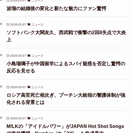
2026-05-07
ニュース
波瑠の結婚後の変化と新たな魅力にファン驚愕
2026-05-07
ニュース
ソフトバンク大関友久、西武戦で衝撃の2回8失点で大炎
上
2026-05-07
ニュース
小島瑠璃子が中国留学によるスパイ疑惑を否定し驚愕の
反応を見せる
2026-05-07
ニュース
ロシア高官死亡相次ぎ、プーチン大統領の警護体制が強
化される背景とは
2026-05-07
ニュース
M!LKの「アイドルパワー」がJAPAN Hot Shot Songs