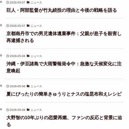
2026-05-07
ニュース
巨人・阿部監督が竹丸続投の理由と今後の戦略を語る
2026-05-07
ニュース
京都南丹市での男児遺体遺棄事件：父親が息子を殺害し
再逮捕される
2026-05-06
ニュース
沖縄・伊豆諸島で大雨警報発令中：急激な天候変化に注
意喚起
2026-05-06
ニュース
夏にぴったりの簡単きゅうりとナスの塩昆布和えレシピ
2026-05-06
ニュース
大野智の10年ぶりの恋愛再燃、ファンの反応と背景に迫
る