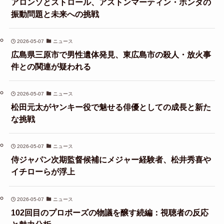
アロンソとストロール、アストンマーティン・ホンダの
振動問題と未来への挑戦
2026-05-07
ニュース
広島県三原市で男性遺体発見、東広島市の殺人・放火事
件との関連が疑われる
2026-05-07
ニュース
松田元太がヤンキー役で魅せる俳優としての成長と新た
な挑戦
2026-05-07
ニュース
侍ジャパン次期監督候補にメジャー経験者、松井秀喜や
イチローらが浮上
2026-05-07
ニュース
102回目のプロポーズの物議を醸す続編：視聴者の反応