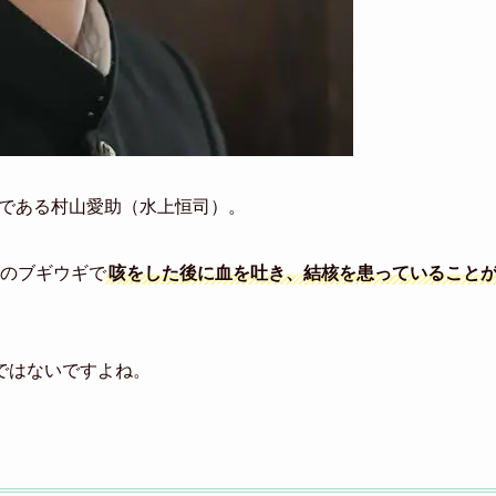
人である村山愛助（水上恒司）。
送のブギウギで
咳をした後に血を吐き、結核を患っていること
ではないですよね。