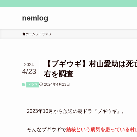
nemlog
ホーム
ドラマ
【ブギウギ】村山愛助は死
2024
4/23
右を調査
2024年4月23日
ドラマ
2023年10月から放送の朝ドラ『ブギウギ』。
そんなブギウギで
結核という病気を患っている村