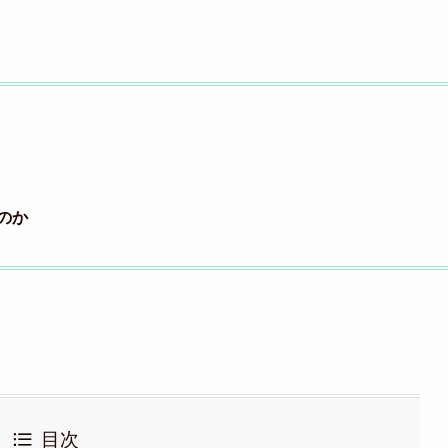
のか
目次