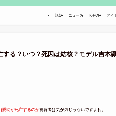
話題
ニュース
K-POP
アイ
亡する？いつ？死因は結核？モデル吉本
山愛助が死亡するのか
視聴者は気が気じゃないですよね。