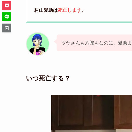
村山愛助は
死亡します
。
ツヤさんも六郎もなのに、愛助ま
いつ死亡する？