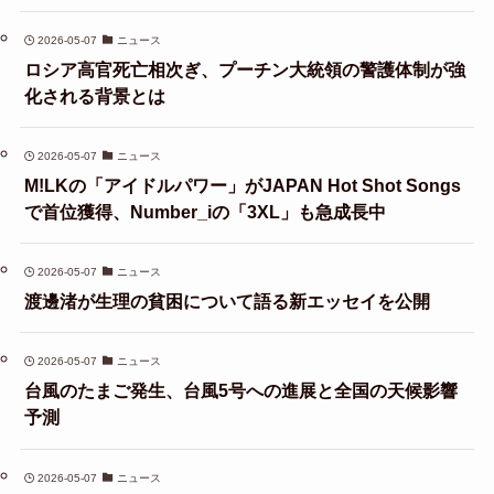
2026-05-07
ニュース
ロシア高官死亡相次ぎ、プーチン大統領の警護体制が強
化される背景とは
2026-05-07
ニュース
M!LKの「アイドルパワー」がJAPAN Hot Shot Songs
で首位獲得、Number_iの「3XL」も急成長中
2026-05-07
ニュース
渡邊渚が生理の貧困について語る新エッセイを公開
2026-05-07
ニュース
台風のたまご発生、台風5号への進展と全国の天候影響
予測
2026-05-07
ニュース