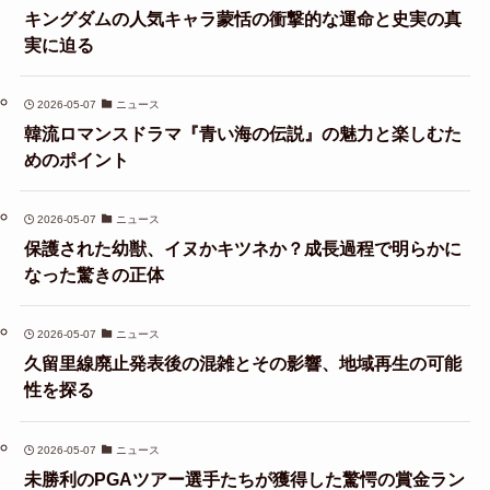
キングダムの人気キャラ蒙恬の衝撃的な運命と史実の真
実に迫る
2026-05-07
ニュース
韓流ロマンスドラマ『青い海の伝説』の魅力と楽しむた
めのポイント
2026-05-07
ニュース
保護された幼獣、イヌかキツネか？成長過程で明らかに
なった驚きの正体
2026-05-07
ニュース
久留里線廃止発表後の混雑とその影響、地域再生の可能
性を探る
2026-05-07
ニュース
未勝利のPGAツアー選手たちが獲得した驚愕の賞金ラン