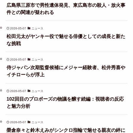
広島県三原市で男性遺体発見、東広島市の殺人・放火事
件との関連が疑われる
2026-05-07
ニュース
松田元太がヤンキー役で魅せる俳優としての成長と新た
な挑戦
2026-05-07
ニュース
侍ジャパン次期監督候補にメジャー経験者、松井秀喜や
イチローらが浮上
2026-05-07
ニュース
102回目のプロポーズの物議を醸す続編：視聴者の反応
と魅力分析
2026-05-07
ニュース
榮倉奈々と鈴木えみがシンクロ指輪で魅せる親友の絆に