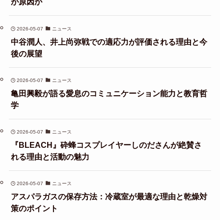
が原因か
2026-05-07
ニュース
中谷潤人、井上尚弥戦での適応力が評価される理由と今
後の展望
2026-05-07
ニュース
亀田興毅が語る愛息のコミュニケーション能力と教育哲
学
2026-05-07
ニュース
『BLEACH』砕蜂コスプレイヤーしのださんが絶賛さ
れる理由と活動の魅力
2026-05-07
ニュース
アスパラガスの保存方法：冷蔵室が最適な理由と乾燥対
策のポイント