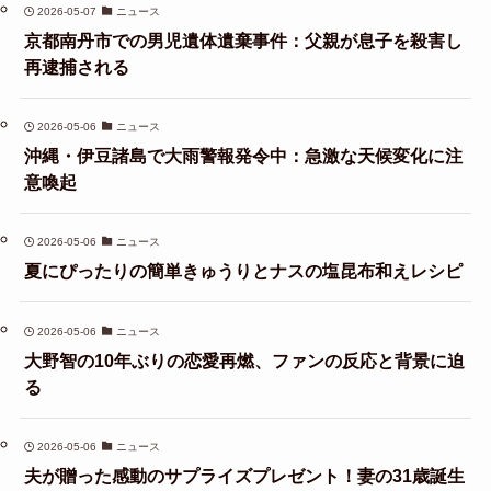
2026-05-07
ニュース
京都南丹市での男児遺体遺棄事件：父親が息子を殺害し
再逮捕される
2026-05-06
ニュース
沖縄・伊豆諸島で大雨警報発令中：急激な天候変化に注
意喚起
2026-05-06
ニュース
夏にぴったりの簡単きゅうりとナスの塩昆布和えレシピ
2026-05-06
ニュース
大野智の10年ぶりの恋愛再燃、ファンの反応と背景に迫
る
2026-05-06
ニュース
夫が贈った感動のサプライズプレゼント！妻の31歳誕生