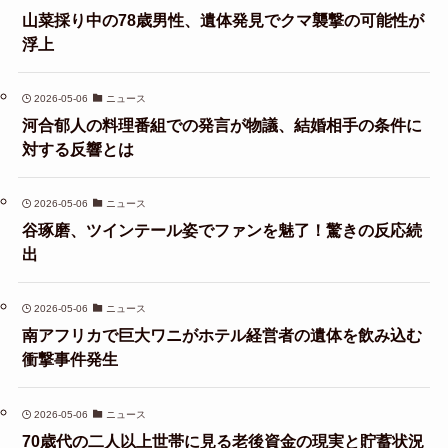
山菜採り中の78歳男性、遺体発見でクマ襲撃の可能性が
浮上
2026-05-06
ニュース
河合郁人の料理番組での発言が物議、結婚相手の条件に
対する反響とは
2026-05-06
ニュース
谷琢磨、ツインテール姿でファンを魅了！驚きの反応続
出
2026-05-06
ニュース
南アフリカで巨大ワニがホテル経営者の遺体を飲み込む
衝撃事件発生
2026-05-06
ニュース
70歳代の二人以上世帯に見る老後資金の現実と貯蓄状況