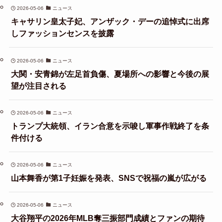
2026-05-06
ニュース
キャサリン皇太子妃、アンザック・デーの追悼式に出席
しファッションセンスを披露
2026-05-06
ニュース
大関・安青錦が左足首負傷、夏場所への影響と今後の展
望が注目される
2026-05-06
ニュース
トランプ大統領、イラン合意を示唆し軍事作戦終了を条
件付ける
2026-05-06
ニュース
山本舞香が第1子妊娠を発表、SNSで祝福の嵐が広がる
2026-05-06
ニュース
大谷翔平の2026年MLB奪三振部門成績とファンの期待