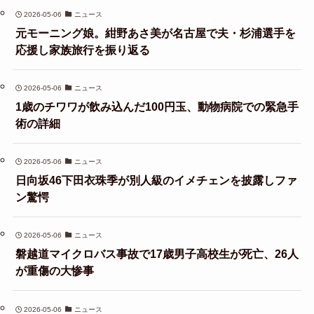
2026-05-06
ニュース
元モーニング娘。紺野あさ美が名古屋で夫・杉浦選手を
応援し家族旅行を振り返る
2026-05-06
ニュース
1歳のチワワが飲み込んだ100円玉、動物病院での緊急手
術の詳細
2026-05-06
ニュース
日向坂46下田衣珠季が別人級のイメチェンを披露しファ
ン驚愕
2026-05-06
ニュース
磐越道マイクロバス事故で17歳男子高校生が死亡、26人
が重傷の大惨事
2026-05-06
ニュース