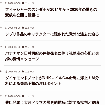
2026-05-06
ニュース
フィッシャーズのンダホが2014年から2026年の驚きの
変貌を公開し話題に
2026-05-06
ニュース
ジブリ作品のキャラクターに隠された意外な過去に迫る
2026-05-06
ニュース
バナナマン日村勇紀の休養発表に伴う視聴者の心配と夫
婦の愛情メッセージ
2026-05-06
ニュース
ダイヤモンドノットがNHKマイルC本命馬に浮上！AI分
析による競馬予想の注目ポイント
2026-05-06
ニュース
豊臣兄弟！大河ドラマの歴史的描写に対する批判と視聴