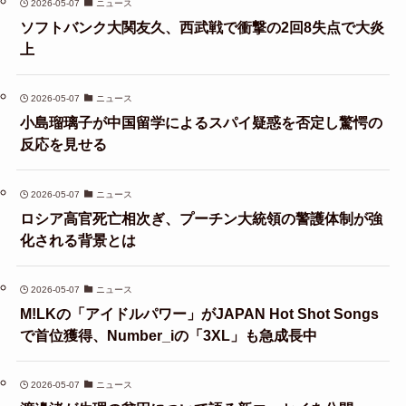
2026-05-07
ニュース
ソフトバンク大関友久、西武戦で衝撃の2回8失点で大炎
上
2026-05-07
ニュース
小島瑠璃子が中国留学によるスパイ疑惑を否定し驚愕の
反応を見せる
2026-05-07
ニュース
ロシア高官死亡相次ぎ、プーチン大統領の警護体制が強
化される背景とは
2026-05-07
ニュース
M!LKの「アイドルパワー」がJAPAN Hot Shot Songs
で首位獲得、Number_iの「3XL」も急成長中
2026-05-07
ニュース