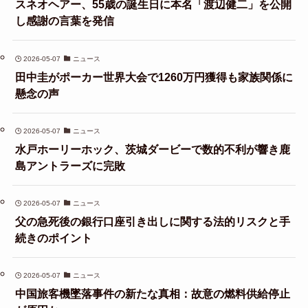
スネオヘアー、55歳の誕生日に本名「渡辺健二」を公開
し感謝の言葉を発信
2026-05-07
ニュース
田中圭がポーカー世界大会で1260万円獲得も家族関係に
懸念の声
2026-05-07
ニュース
水戸ホーリーホック、茨城ダービーで数的不利が響き鹿
島アントラーズに完敗
2026-05-07
ニュース
父の急死後の銀行口座引き出しに関する法的リスクと手
続きのポイント
2026-05-07
ニュース
中国旅客機墜落事件の新たな真相：故意の燃料供給停止