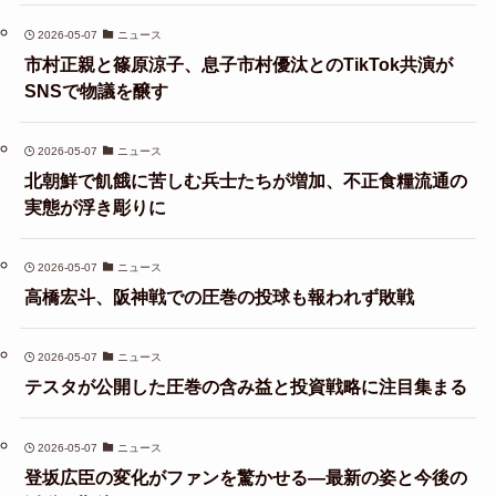
2026-05-07
ニュース
市村正親と篠原涼子、息子市村優汰とのTikTok共演が
SNSで物議を醸す
2026-05-07
ニュース
北朝鮮で飢餓に苦しむ兵士たちが増加、不正食糧流通の
実態が浮き彫りに
2026-05-07
ニュース
高橋宏斗、阪神戦での圧巻の投球も報われず敗戦
2026-05-07
ニュース
テスタが公開した圧巻の含み益と投資戦略に注目集まる
2026-05-07
ニュース
登坂広臣の変化がファンを驚かせる—最新の姿と今後の