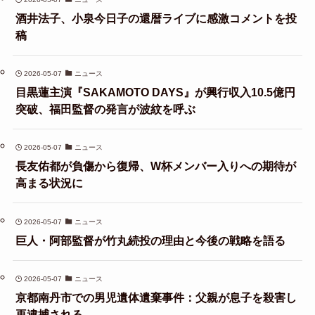
酒井法子、小泉今日子の還暦ライブに感激コメントを投
稿
2026-05-07
ニュース
目黒蓮主演『SAKAMOTO DAYS』が興行収入10.5億円
突破、福田監督の発言が波紋を呼ぶ
2026-05-07
ニュース
長友佑都が負傷から復帰、W杯メンバー入りへの期待が
高まる状況に
2026-05-07
ニュース
巨人・阿部監督が竹丸続投の理由と今後の戦略を語る
2026-05-07
ニュース
京都南丹市での男児遺体遺棄事件：父親が息子を殺害し
再逮捕される