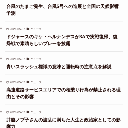
台風のたまご発生、台風5号への進展と全国の天候影響
予測
2026-05-07
ニュース
ドジャースのキケ・ヘルナンデスが3Aで実戦復帰、復
帰戦で素晴らしいプレーを披露
2026-05-07
ニュース
青いスラッシュ標識の意味と運転時の注意点を解説
2026-05-07
ニュース
高速道路サービスエリアでの相乗り行為が禁止される理
由とその影響
2026-05-07
ニュース
井脇ノブ子さんの波乱に満ちた人生と政治家としての影
響力