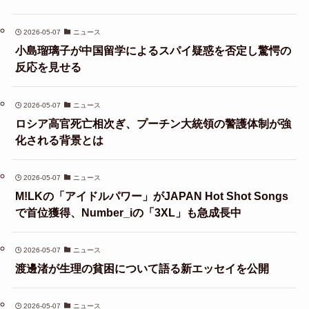
2026-05-07
ニュース
小島瑠璃子が中国留学によるスパイ疑惑を否定し驚愕の
反応を見せる
2026-05-07
ニュース
ロシア高官死亡相次ぎ、プーチン大統領の警護体制が強
化される背景とは
2026-05-07
ニュース
M!LKの「アイドルパワー」がJAPAN Hot Shot Songs
で首位獲得、Number_iの「3XL」も急成長中
2026-05-07
ニュース
渡邊渚が生理の貧困について語る新エッセイを公開
2026-05-07
ニュース