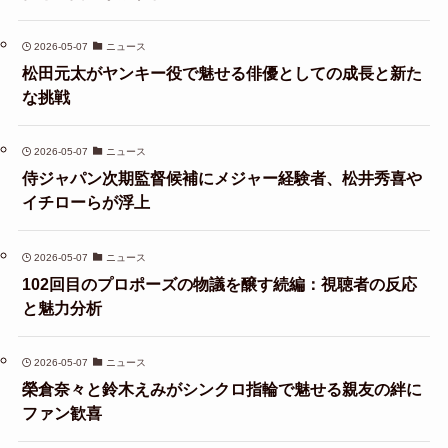
2026-05-07
ニュース
松田元太がヤンキー役で魅せる俳優としての成長と新た
な挑戦
2026-05-07
ニュース
侍ジャパン次期監督候補にメジャー経験者、松井秀喜や
イチローらが浮上
2026-05-07
ニュース
102回目のプロポーズの物議を醸す続編：視聴者の反応
と魅力分析
2026-05-07
ニュース
榮倉奈々と鈴木えみがシンクロ指輪で魅せる親友の絆に
ファン歓喜