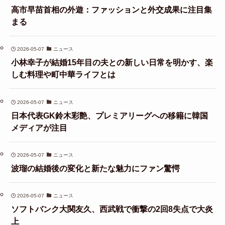
高市早苗首相の外遊：ファッションと外交成果に注目集
まる
2026-05-07
ニュース
小林幸子が結婚15年目の夫との新しい日常を明かす、楽
しむ料理や町中華ライフとは
2026-05-07
ニュース
日本代表GK鈴木彩艶、プレミアリーグへの移籍に韓国
メディアが注目
2026-05-07
ニュース
波瑠の結婚後の変化と新たな魅力にファン驚愕
2026-05-07
ニュース
ソフトバンク大関友久、西武戦で衝撃の2回8失点で大炎
上