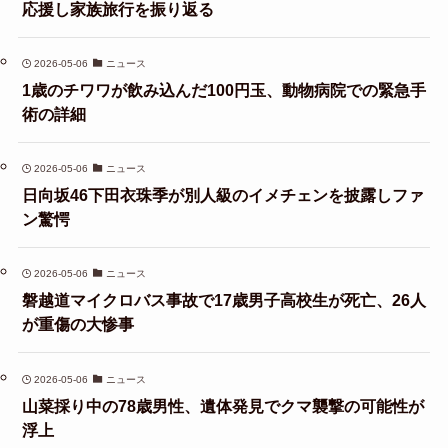
応援し家族旅行を振り返る
2026-05-06
ニュース
1歳のチワワが飲み込んだ100円玉、動物病院での緊急手
術の詳細
2026-05-06
ニュース
日向坂46下田衣珠季が別人級のイメチェンを披露しファ
ン驚愕
2026-05-06
ニュース
磐越道マイクロバス事故で17歳男子高校生が死亡、26人
が重傷の大惨事
2026-05-06
ニュース
山菜採り中の78歳男性、遺体発見でクマ襲撃の可能性が
浮上