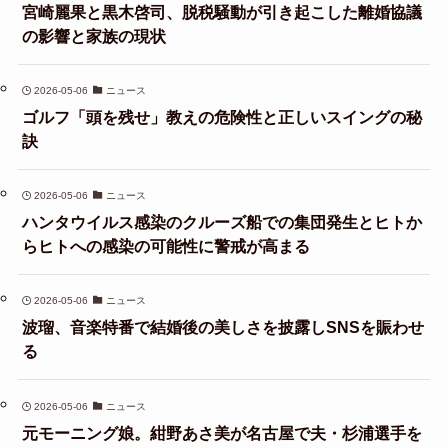
宮崎麗果と黒木啓司、脱税騒動が引き起こした離婚協議
の影響と家族の現状
2026-05-06
ニュース
ゴルフ「頭を残せ」教えの危険性と正しいスイングの秘
訣
2026-05-06
ニュース
ハンタウイルス感染のクルーズ船での集団発生とヒトか
らヒトへの感染の可能性に警戒が高まる
2026-05-06
ニュース
波瑠、音楽特番で結婚後の美しさを披露しSNSを賑わせ
る
2026-05-06
ニュース
元モーニング娘。紺野あさ美が名古屋で夫・杉浦選手を