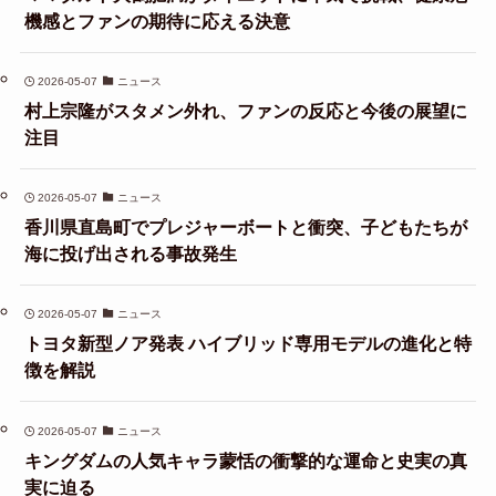
機感とファンの期待に応える決意
2026-05-07
ニュース
村上宗隆がスタメン外れ、ファンの反応と今後の展望に
注目
2026-05-07
ニュース
香川県直島町でプレジャーボートと衝突、子どもたちが
海に投げ出される事故発生
2026-05-07
ニュース
トヨタ新型ノア発表 ハイブリッド専用モデルの進化と特
徴を解説
2026-05-07
ニュース
キングダムの人気キャラ蒙恬の衝撃的な運命と史実の真
実に迫る