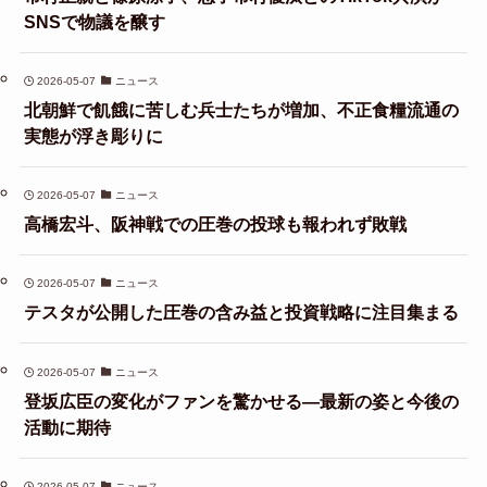
SNSで物議を醸す
2026-05-07
ニュース
北朝鮮で飢餓に苦しむ兵士たちが増加、不正食糧流通の
実態が浮き彫りに
2026-05-07
ニュース
高橋宏斗、阪神戦での圧巻の投球も報われず敗戦
2026-05-07
ニュース
テスタが公開した圧巻の含み益と投資戦略に注目集まる
2026-05-07
ニュース
登坂広臣の変化がファンを驚かせる—最新の姿と今後の
活動に期待
2026-05-07
ニュース