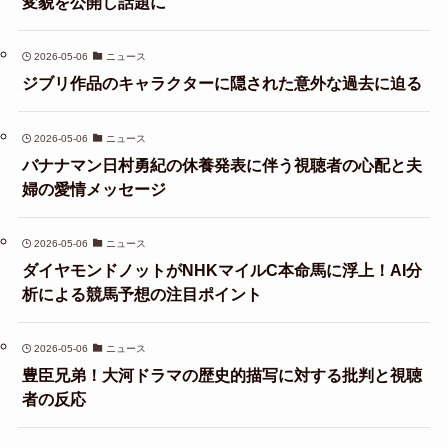
変貌を公開し話題に
2026-05-06
ニュース
ジブリ作品のキャラクターに隠された意外な過去に迫る
2026-05-06
ニュース
バナナマン日村勇紀の休養発表に伴う視聴者の心配と夫
婦の愛情メッセージ
2026-05-06
ニュース
ダイヤモンドノットがNHKマイルC本命馬に浮上！AI分
析による競馬予想の注目ポイント
2026-05-06
ニュース
豊臣兄弟！大河ドラマの歴史的描写に対する批判と視聴
者の反応