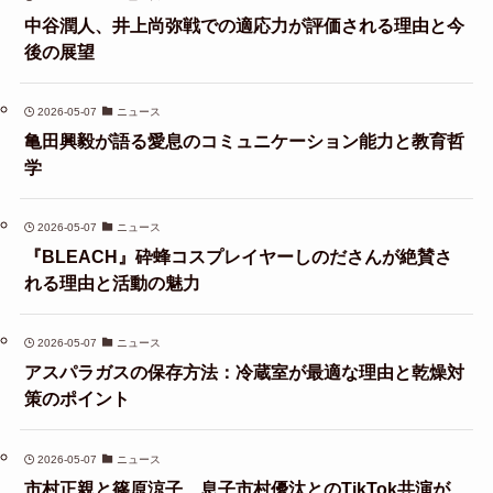
中谷潤人、井上尚弥戦での適応力が評価される理由と今
後の展望
2026-05-07
ニュース
亀田興毅が語る愛息のコミュニケーション能力と教育哲
学
2026-05-07
ニュース
『BLEACH』砕蜂コスプレイヤーしのださんが絶賛さ
れる理由と活動の魅力
2026-05-07
ニュース
アスパラガスの保存方法：冷蔵室が最適な理由と乾燥対
策のポイント
2026-05-07
ニュース
市村正親と篠原涼子、息子市村優汰とのTikTok共演が