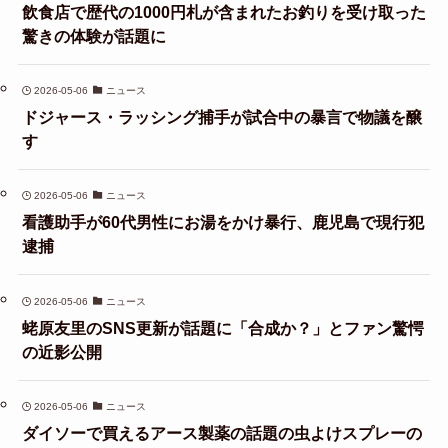
飲食店で歴代の1000円札が含まれたお釣りを受け取った
驚きの体験が話題に
2026-05-06
ニュース
ドジャース・ラッシング捕手が試合中の暴言で物議を醸
す
2026-05-06
ニュース
看護助手が60代男性にお湯をかけ暴行、鹿児島で現行犯
逮捕
2026-05-06
ニュース
蛯原友里のSNS更新が話題に「合成か？」とファン驚愕
の近影公開
2026-05-06
ニュース
ダイソーで買えるアース製薬の話題の虫よけスプレーの