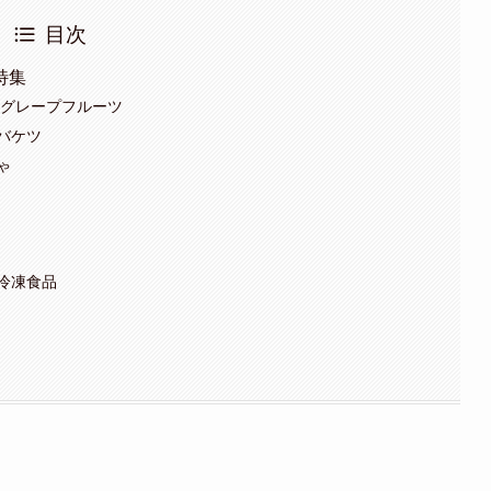
目次
特集
クグレープフルーツ
バケツ
ゃ
冷凍食品