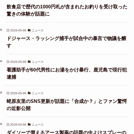
飲食店で歴代の1000円札が含まれたお釣りを受け取った
驚きの体験が話題に
2026-05-06
ニュース
ドジャース・ラッシング捕手が試合中の暴言で物議を醸
す
2026-05-06
ニュース
看護助手が60代男性にお湯をかけ暴行、鹿児島で現行犯
逮捕
2026-05-06
ニュース
蛯原友里のSNS更新が話題に「合成か？」とファン驚愕
の近影公開
2026-05-06
ニュース
ダイソーで買えるアース製薬の話題の虫よけスプレーの