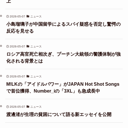
上
2026-05-07
ニュース
小島瑠璃子が中国留学によるスパイ疑惑を否定し驚愕の
反応を見せる
2026-05-07
ニュース
ロシア高官死亡相次ぎ、プーチン大統領の警護体制が強
化される背景とは
2026-05-07
ニュース
M!LKの「アイドルパワー」がJAPAN Hot Shot Songs
で首位獲得、Number_iの「3XL」も急成長中
2026-05-07
ニュース
渡邊渚が生理の貧困について語る新エッセイを公開