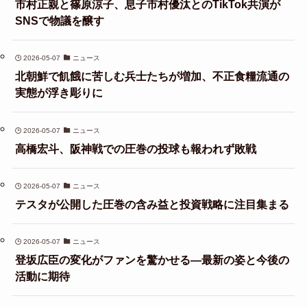
市村正親と篠原涼子、息子市村優汰とのTikTok共演が
SNSで物議を醸す
2026-05-07
ニュース
北朝鮮で飢餓に苦しむ兵士たちが増加、不正食糧流通の
実態が浮き彫りに
2026-05-07
ニュース
高橋宏斗、阪神戦での圧巻の投球も報われず敗戦
2026-05-07
ニュース
テスタが公開した圧巻の含み益と投資戦略に注目集まる
2026-05-07
ニュース
登坂広臣の変化がファンを驚かせる—最新の姿と今後の
活動に期待