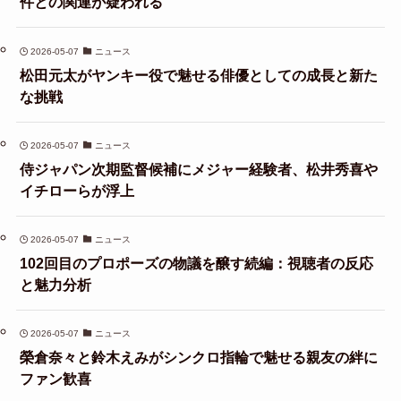
件との関連が疑われる
2026-05-07
ニュース
松田元太がヤンキー役で魅せる俳優としての成長と新た
な挑戦
2026-05-07
ニュース
侍ジャパン次期監督候補にメジャー経験者、松井秀喜や
イチローらが浮上
2026-05-07
ニュース
102回目のプロポーズの物議を醸す続編：視聴者の反応
と魅力分析
2026-05-07
ニュース
榮倉奈々と鈴木えみがシンクロ指輪で魅せる親友の絆に
ファン歓喜