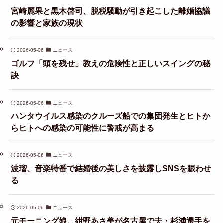
宮崎麗果と黒木啓司、脱税騒動が引き起こした離婚協議
の影響と家族の現状
2026-05-06
ニュース
ゴルフ「頭を残せ」教えの危険性と正しいスイングの秘
訣
2026-05-06
ニュース
ハンタウイルス感染のクルーズ船での集団発生とヒトか
らヒトへの感染の可能性に警戒が高まる
2026-05-06
ニュース
波瑠、音楽特番で結婚後の美しさを披露しSNSを賑わせ
る
2026-05-06
ニュース
元モーニング娘。紺野あさ美が名古屋で夫・杉浦選手を