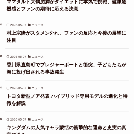
ママタルト大鶴肥満がダイエットに本気で挑戦、健康危
機感とファンの期待に応える決意
2026-05-07
ニュース
村上宗隆がスタメン外れ、ファンの反応と今後の展望に
注目
2026-05-07
ニュース
香川県直島町でプレジャーボートと衝突、子どもたちが
海に投げ出される事故発生
2026-05-07
ニュース
トヨタ新型ノア発表 ハイブリッド専用モデルの進化と特
徴を解説
2026-05-07
ニュース
キングダムの人気キャラ蒙恬の衝撃的な運命と史実の真