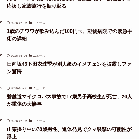
応援し家族旅行を振り返る
2026-05-06
ニュース
1歳のチワワが飲み込んだ100円玉、動物病院での緊急手
術の詳細
2026-05-06
ニュース
日向坂46下田衣珠季が別人級のイメチェンを披露しファ
ン驚愕
2026-05-06
ニュース
磐越道マイクロバス事故で17歳男子高校生が死亡、26人
が重傷の大惨事
2026-05-06
ニュース
山菜採り中の78歳男性、遺体発見でクマ襲撃の可能性が
浮上