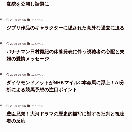
変貌を公開し話題に
2026-05-06
ニュース
ジブリ作品のキャラクターに隠された意外な過去に迫る
2026-05-06
ニュース
バナナマン日村勇紀の休養発表に伴う視聴者の心配と夫
婦の愛情メッセージ
2026-05-06
ニュース
ダイヤモンドノットがNHKマイルC本命馬に浮上！AI分
析による競馬予想の注目ポイント
2026-05-06
ニュース
豊臣兄弟！大河ドラマの歴史的描写に対する批判と視聴
者の反応