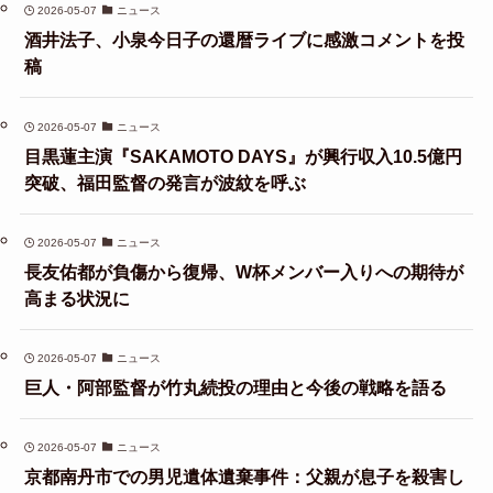
2026-05-07
ニュース
酒井法子、小泉今日子の還暦ライブに感激コメントを投
稿
2026-05-07
ニュース
目黒蓮主演『SAKAMOTO DAYS』が興行収入10.5億円
突破、福田監督の発言が波紋を呼ぶ
2026-05-07
ニュース
長友佑都が負傷から復帰、W杯メンバー入りへの期待が
高まる状況に
2026-05-07
ニュース
巨人・阿部監督が竹丸続投の理由と今後の戦略を語る
2026-05-07
ニュース
京都南丹市での男児遺体遺棄事件：父親が息子を殺害し