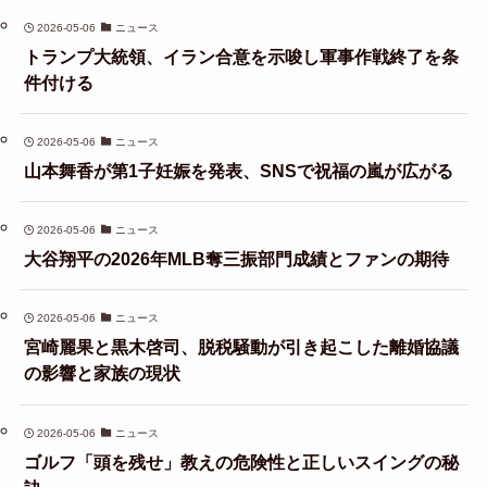
2026-05-06
ニュース
トランプ大統領、イラン合意を示唆し軍事作戦終了を条
件付ける
2026-05-06
ニュース
山本舞香が第1子妊娠を発表、SNSで祝福の嵐が広がる
2026-05-06
ニュース
大谷翔平の2026年MLB奪三振部門成績とファンの期待
2026-05-06
ニュース
宮崎麗果と黒木啓司、脱税騒動が引き起こした離婚協議
の影響と家族の現状
2026-05-06
ニュース
ゴルフ「頭を残せ」教えの危険性と正しいスイングの秘