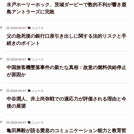
水戸ホーリーホック、茨城ダービーで数的不利が響き鹿
島アントラーズに完敗
2026-05-07
ニュース
父の急死後の銀行口座引き出しに関する法的リスクと手
続きのポイント
2026-05-07
ニュース
中国旅客機墜落事件の新たな真相：故意の燃料供給停止
が原因か
2026-05-07
ニュース
中谷潤人、井上尚弥戦での適応力が評価される理由と今
後の展望
2026-05-07
ニュース
亀田興毅が語る愛息のコミュニケーション能力と教育哲