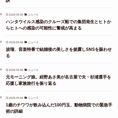
訣
2026-05-06
ニュース
ハンタウイルス感染のクルーズ船での集団発生とヒトか
らヒトへの感染の可能性に警戒が高まる
2026-05-06
ニュース
波瑠、音楽特番で結婚後の美しさを披露しSNSを賑わせ
る
2026-05-06
ニュース
元モーニング娘。紺野あさ美が名古屋で夫・杉浦選手を
応援し家族旅行を振り返る
2026-05-06
ニュース
1歳のチワワが飲み込んだ100円玉、動物病院での緊急手
術の詳細