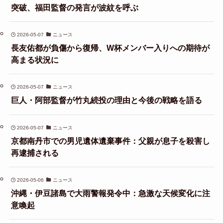
突破、福田監督の発言が波紋を呼ぶ
2026-05-07
ニュース
長友佑都が負傷から復帰、W杯メンバー入りへの期待が
高まる状況に
2026-05-07
ニュース
巨人・阿部監督が竹丸続投の理由と今後の戦略を語る
2026-05-07
ニュース
京都南丹市での男児遺体遺棄事件：父親が息子を殺害し
再逮捕される
2026-05-06
ニュース
沖縄・伊豆諸島で大雨警報発令中：急激な天候変化に注
意喚起