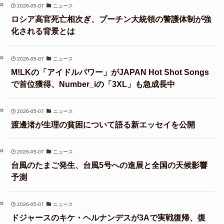
2026-05-07
ニュース
ロシア高官死亡相次ぎ、プーチン大統領の警護体制が強
化される背景とは
2026-05-07
ニュース
M!LKの「アイドルパワー」がJAPAN Hot Shot Songs
で首位獲得、Number_iの「3XL」も急成長中
2026-05-07
ニュース
渡邊渚が生理の貧困について語る新エッセイを公開
2026-05-07
ニュース
台風のたまご発生、台風5号への進展と全国の天候影響
予測
2026-05-07
ニュース
ドジャースのキケ・ヘルナンデスが3Aで実戦復帰、復