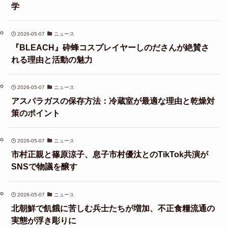
学
2026-05-07
ニュース
『BLEACH』砕蜂コスプレイヤーしのださんが絶賛さ
れる理由と活動の魅力
2026-05-07
ニュース
アスパラガスの保存方法：冷蔵室が最適な理由と乾燥対
策のポイント
2026-05-07
ニュース
市村正親と篠原涼子、息子市村優汰とのTikTok共演が
SNSで物議を醸す
2026-05-07
ニュース
北朝鮮で飢餓に苦しむ兵士たちが増加、不正食糧流通の
実態が浮き彫りに