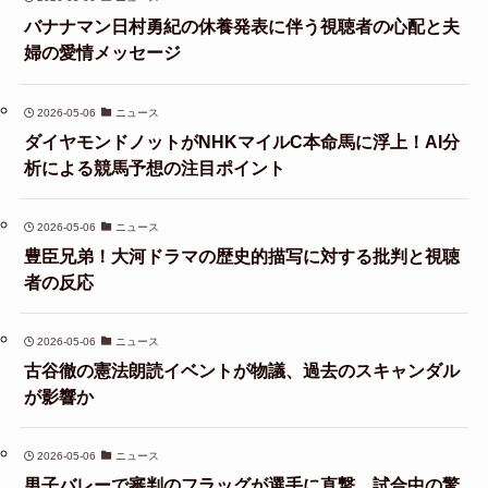
バナナマン日村勇紀の休養発表に伴う視聴者の心配と夫
婦の愛情メッセージ
2026-05-06
ニュース
ダイヤモンドノットがNHKマイルC本命馬に浮上！AI分
析による競馬予想の注目ポイント
2026-05-06
ニュース
豊臣兄弟！大河ドラマの歴史的描写に対する批判と視聴
者の反応
2026-05-06
ニュース
古谷徹の憲法朗読イベントが物議、過去のスキャンダル
が影響か
2026-05-06
ニュース
男子バレーで審判のフラッグが選手に直撃、試合中の驚