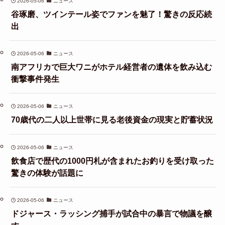
2026-05-06
ニュース
谷琢磨、ツインテール姿でファンを魅了！驚きの反応続
出
2026-05-06
ニュース
南アフリカで巨大ワニがホテル経営者の遺体を飲み込む
衝撃事件発生
2026-05-06
ニュース
70歳代の二人以上世帯に見る老後資金の現実と貯蓄状況
2026-05-06
ニュース
飲食店で歴代の1000円札が含まれたお釣りを受け取った
驚きの体験が話題に
2026-05-06
ニュース
ドジャース・ラッシング捕手が試合中の暴言で物議を醸