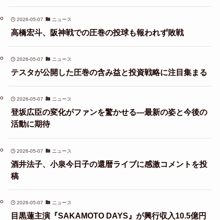
2026-05-07
ニュース
高橋宏斗、阪神戦での圧巻の投球も報われず敗戦
2026-05-07
ニュース
テスタが公開した圧巻の含み益と投資戦略に注目集まる
2026-05-07
ニュース
登坂広臣の変化がファンを驚かせる—最新の姿と今後の
活動に期待
2026-05-07
ニュース
酒井法子、小泉今日子の還暦ライブに感激コメントを投
稿
2026-05-07
ニュース
目黒蓮主演『SAKAMOTO DAYS』が興行収入10.5億円