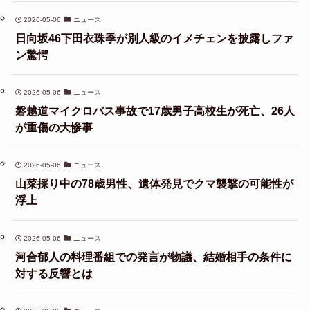
2026-05-06
ニュース
日向坂46下田衣珠季が別人級のイメチェンを披露しファ
ン驚愕
2026-05-06
ニュース
磐越道マイクロバス事故で17歳男子高校生が死亡、26人
が重傷の大惨事
2026-05-06
ニュース
山菜採り中の78歳男性、遺体発見でクマ襲撃の可能性が
浮上
2026-05-06
ニュース
河合郁人の料理番組での発言が物議、結婚相手の条件に
対する反響とは