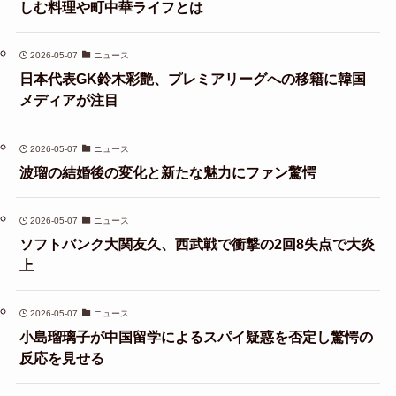
しむ料理や町中華ライフとは
2026-05-07
ニュース
日本代表GK鈴木彩艶、プレミアリーグへの移籍に韓国
メディアが注目
2026-05-07
ニュース
波瑠の結婚後の変化と新たな魅力にファン驚愕
2026-05-07
ニュース
ソフトバンク大関友久、西武戦で衝撃の2回8失点で大炎
上
2026-05-07
ニュース
小島瑠璃子が中国留学によるスパイ疑惑を否定し驚愕の
反応を見せる