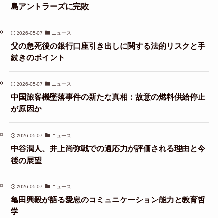
島アントラーズに完敗
2026-05-07
ニュース
父の急死後の銀行口座引き出しに関する法的リスクと手
続きのポイント
2026-05-07
ニュース
中国旅客機墜落事件の新たな真相：故意の燃料供給停止
が原因か
2026-05-07
ニュース
中谷潤人、井上尚弥戦での適応力が評価される理由と今
後の展望
2026-05-07
ニュース
亀田興毅が語る愛息のコミュニケーション能力と教育哲
学