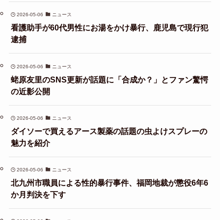
2026-05-06
ニュース
看護助手が60代男性にお湯をかけ暴行、鹿児島で現行犯
逮捕
2026-05-06
ニュース
蛯原友里のSNS更新が話題に「合成か？」とファン驚愕
の近影公開
2026-05-06
ニュース
ダイソーで買えるアース製薬の話題の虫よけスプレーの
魅力を紹介
2026-05-06
ニュース
北九州市職員による性的暴行事件、福岡地裁が懲役6年6
か月判決を下す