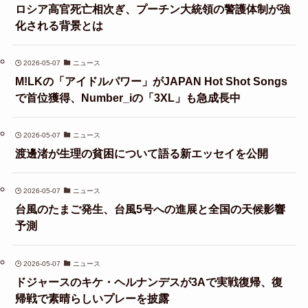
ロシア高官死亡相次ぎ、プーチン大統領の警護体制が強
化される背景とは
2026-05-07
ニュース
M!LKの「アイドルパワー」がJAPAN Hot Shot Songs
で首位獲得、Number_iの「3XL」も急成長中
2026-05-07
ニュース
渡邊渚が生理の貧困について語る新エッセイを公開
2026-05-07
ニュース
台風のたまご発生、台風5号への進展と全国の天候影響
予測
2026-05-07
ニュース
ドジャースのキケ・ヘルナンデスが3Aで実戦復帰、復
帰戦で素晴らしいプレーを披露