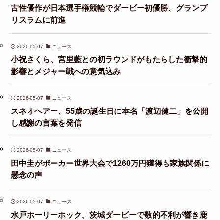
古性優作が日本選手権競輪でダービー初優勝、グランプ
リスラムに前進
2026-05-07
ニュース
小祝さくら、宮里藍との初ラウンドがもたらした衝撃的
影響とメジャー戦への意気込み
2026-05-07
ニュース
スネオヘアー、55歳の誕生日に本名「渡辺健二」を公開
し感謝の言葉を発信
2026-05-07
ニュース
田中圭がポーカー世界大会で1260万円獲得も家族関係に
懸念の声
2026-05-07
ニュース
水戸ホーリーホック、茨城ダービーで数的不利が響き鹿