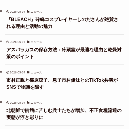
2026-05-07
ニュース
『BLEACH』砕蜂コスプレイヤーしのださんが絶賛さ
れる理由と活動の魅力
2026-05-07
ニュース
アスパラガスの保存方法：冷蔵室が最適な理由と乾燥対
策のポイント
2026-05-07
ニュース
市村正親と篠原涼子、息子市村優汰とのTikTok共演が
SNSで物議を醸す
2026-05-07
ニュース
北朝鮮で飢餓に苦しむ兵士たちが増加、不正食糧流通の
実態が浮き彫りに