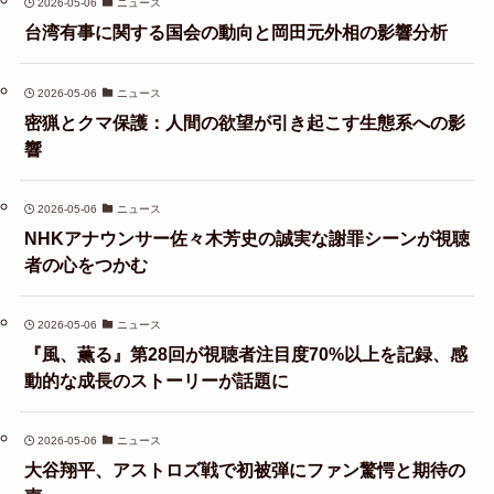
2026-05-06
ニュース
台湾有事に関する国会の動向と岡田元外相の影響分析
2026-05-06
ニュース
密猟とクマ保護：人間の欲望が引き起こす生態系への影
響
2026-05-06
ニュース
NHKアナウンサー佐々木芳史の誠実な謝罪シーンが視聴
者の心をつかむ
2026-05-06
ニュース
『風、薫る』第28回が視聴者注目度70%以上を記録、感
動的な成長のストーリーが話題に
2026-05-06
ニュース
大谷翔平、アストロズ戦で初被弾にファン驚愕と期待の