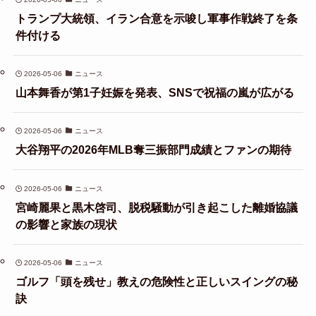
トランプ大統領、イラン合意を示唆し軍事作戦終了を条
件付ける
2026-05-06
ニュース
山本舞香が第1子妊娠を発表、SNSで祝福の嵐が広がる
2026-05-06
ニュース
大谷翔平の2026年MLB奪三振部門成績とファンの期待
2026-05-06
ニュース
宮崎麗果と黒木啓司、脱税騒動が引き起こした離婚協議
の影響と家族の現状
2026-05-06
ニュース
ゴルフ「頭を残せ」教えの危険性と正しいスイングの秘
訣