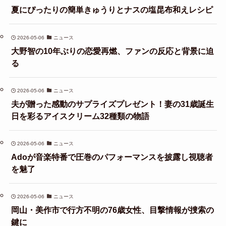
夏にぴったりの簡単きゅうりとナスの塩昆布和えレシピ
2026-05-06
ニュース
大野智の10年ぶりの恋愛再燃、ファンの反応と背景に迫
る
2026-05-06
ニュース
夫が贈った感動のサプライズプレゼント！妻の31歳誕生
日を彩るアイスクリーム32種類の物語
2026-05-06
ニュース
Adoが音楽特番で圧巻のパフォーマンスを披露し視聴者
を魅了
2026-05-06
ニュース
岡山・美作市で行方不明の76歳女性、目撃情報が捜索の
鍵に