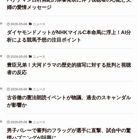
婦の愛情メッセージ
2026-05-06
ニュース
ダイヤモンドノットがNHKマイルC本命馬に浮上！AI分
析による競馬予想の注目ポイント
2026-05-06
ニュース
豊臣兄弟！大河ドラマの歴史的描写に対する批判と視聴
者の反応
2026-05-06
ニュース
古谷徹の憲法朗読イベントが物議、過去のスキャンダル
が影響か
2026-05-06
ニュース
男子バレーで審判のフラッグが選手に直撃、試合中の驚
愕ハプニングが話題に