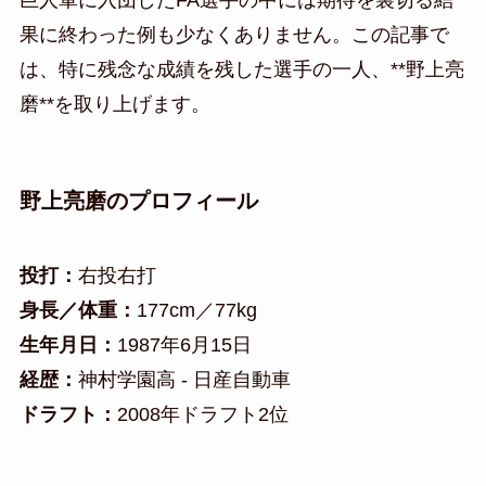
巨人軍に入団したFA選手の中には期待を裏切る結
果に終わった例も少なくありません。この記事で
は、特に残念な成績を残した選手の一人、**野上亮
磨**を取り上げます。
野上亮磨のプロフィール
投打：
右投右打
身長／体重：
177cm／77kg
生年月日：
1987年6月15日
経歴：
神村学園高 - 日産自動車
ドラフト：
2008年ドラフト2位