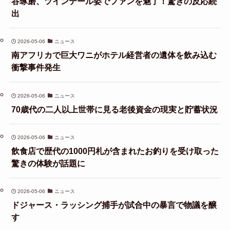
谷琢磨、ツインテール姿でファンを魅了！驚きの反応続
出
2026-05-06
ニュース
南アフリカで巨大ワニがホテル経営者の遺体を飲み込む
衝撃事件発生
2026-05-06
ニュース
70歳代の二人以上世帯に見る老後資金の現実と貯蓄状況
2026-05-06
ニュース
飲食店で歴代の1000円札が含まれたお釣りを受け取った
驚きの体験が話題に
2026-05-06
ニュース
ドジャース・ラッシング捕手が試合中の暴言で物議を醸
す