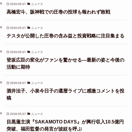
2026-05-07
ニュース
高橋宏斗、阪神戦での圧巻の投球も報われず敗戦
2026-05-07
ニュース
テスタが公開した圧巻の含み益と投資戦略に注目集まる
2026-05-07
ニュース
登坂広臣の変化がファンを驚かせる—最新の姿と今後の
活動に期待
2026-05-07
ニュース
酒井法子、小泉今日子の還暦ライブに感激コメントを投
稿
2026-05-07
ニュース
目黒蓮主演『SAKAMOTO DAYS』が興行収入10.5億円
突破、福田監督の発言が波紋を呼ぶ