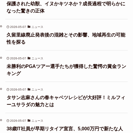
保護された幼獣、イヌかキツネか？成長過程で明らかに
なった驚きの正体
2026-05-07
ニュース
久留里線廃止発表後の混雑とその影響、地域再生の可能
性を探る
2026-05-07
ニュース
未勝利のPGAツアー選手たちが獲得した驚愕の賞金ラン
キング
2026-05-07
ニュース
タサン志麻さんの春キャベツレシピが大好評！ミルフィ
ーユサラダの魅力とは
2026-05-07
ニュース
38歳IT社員が早期リタイア宣言、5,000万円で新たな人