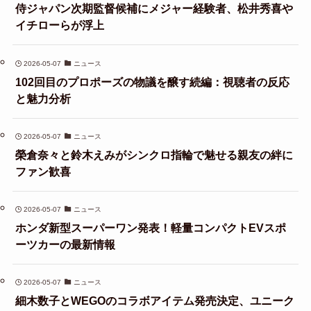
侍ジャパン次期監督候補にメジャー経験者、松井秀喜や
イチローらが浮上
2026-05-07
ニュース
102回目のプロポーズの物議を醸す続編：視聴者の反応
と魅力分析
2026-05-07
ニュース
榮倉奈々と鈴木えみがシンクロ指輪で魅せる親友の絆に
ファン歓喜
2026-05-07
ニュース
ホンダ新型スーパーワン発表！軽量コンパクトEVスポ
ーツカーの最新情報
2026-05-07
ニュース
細木数子とWEGOのコラボアイテム発売決定、ユニーク