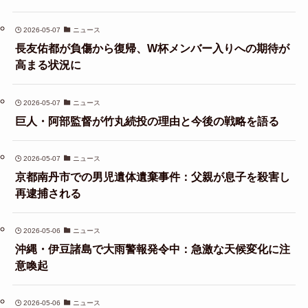
2026-05-07
ニュース
長友佑都が負傷から復帰、W杯メンバー入りへの期待が
高まる状況に
2026-05-07
ニュース
巨人・阿部監督が竹丸続投の理由と今後の戦略を語る
2026-05-07
ニュース
京都南丹市での男児遺体遺棄事件：父親が息子を殺害し
再逮捕される
2026-05-06
ニュース
沖縄・伊豆諸島で大雨警報発令中：急激な天候変化に注
意喚起
2026-05-06
ニュース