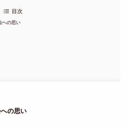
目次
会への思い
会への思い