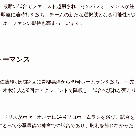
が、最新の試合でファースト起用され、そのパフォーマンスが注
で即座に適時打を放ち、チームの新たな選択肢となる可能性が
には、ファンの期待も高まっています。
ォーマンス
・佐藤輝明が第2回に青柳晃洋から39号ホームランを放ち、幸先
・才木浩人が6回にアクシデントで降板し、試合の流れが変わ
・ドリスがホセ・オスナに14号ソロホームランを浴び、試合を
にとって今季最後の神宮での試合であり、勝利を飾れなかった