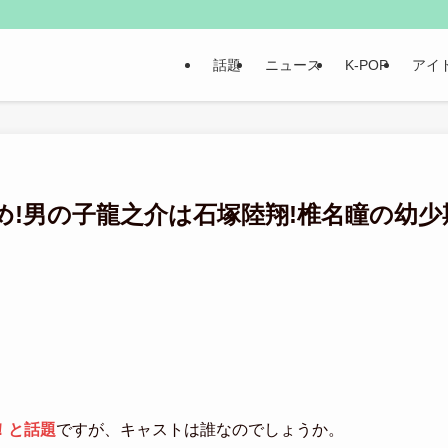
話題
ニュース
K-POP
アイ
!男の子龍之介は石塚陸翔!椎名瞳の幼少
！と話題
ですが、キャストは誰なのでしょうか。