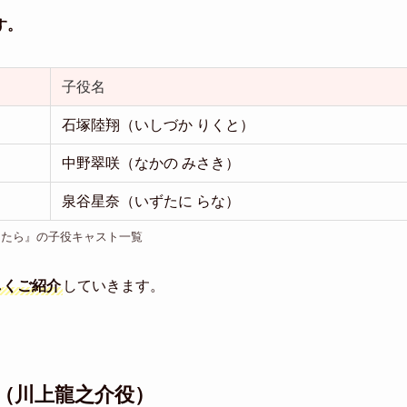
す。
子役名
石塚陸翔（いしづか りくと）
中野翠咲（なかの みさき）
泉谷星奈（いずたに らな）
ったら』の子役キャスト一覧
しくご紹介
していきます。
（川上龍之介役）