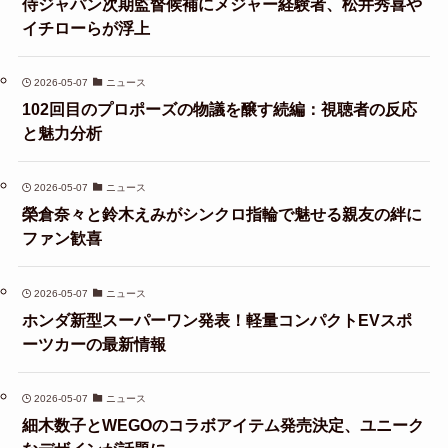
侍ジャパン次期監督候補にメジャー経験者、松井秀喜や
イチローらが浮上
2026-05-07
ニュース
102回目のプロポーズの物議を醸す続編：視聴者の反応
と魅力分析
2026-05-07
ニュース
榮倉奈々と鈴木えみがシンクロ指輪で魅せる親友の絆に
ファン歓喜
2026-05-07
ニュース
ホンダ新型スーパーワン発表！軽量コンパクトEVスポ
ーツカーの最新情報
2026-05-07
ニュース
細木数子とWEGOのコラボアイテム発売決定、ユニーク