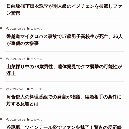
日向坂46下田衣珠季が別人級のイメチェンを披露しファ
ン驚愕
2026-05-06
ニュース
磐越道マイクロバス事故で17歳男子高校生が死亡、26人
が重傷の大惨事
2026-05-06
ニュース
山菜採り中の78歳男性、遺体発見でクマ襲撃の可能性が
浮上
2026-05-06
ニュース
河合郁人の料理番組での発言が物議、結婚相手の条件に
対する反響とは
2026-05-06
ニュース
谷琢磨、ツインテール姿でファンを魅了！驚きの反応続