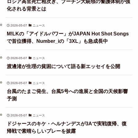
ロシア高官死亡相次ぎ、プーチン大統領の警護体制が強
化される背景とは
2026-05-07
ニュース
M!LKの「アイドルパワー」がJAPAN Hot Shot Songs
で首位獲得、Number_iの「3XL」も急成長中
2026-05-07
ニュース
渡邊渚が生理の貧困について語る新エッセイを公開
2026-05-07
ニュース
台風のたまご発生、台風5号への進展と全国の天候影響
予測
2026-05-07
ニュース
ドジャースのキケ・ヘルナンデスが3Aで実戦復帰、復
帰戦で素晴らしいプレーを披露