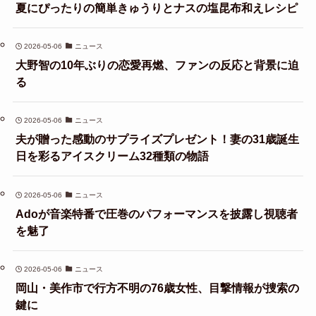
夏にぴったりの簡単きゅうりとナスの塩昆布和えレシピ
2026-05-06
ニュース
大野智の10年ぶりの恋愛再燃、ファンの反応と背景に迫
る
2026-05-06
ニュース
夫が贈った感動のサプライズプレゼント！妻の31歳誕生
日を彩るアイスクリーム32種類の物語
2026-05-06
ニュース
Adoが音楽特番で圧巻のパフォーマンスを披露し視聴者
を魅了
2026-05-06
ニュース
岡山・美作市で行方不明の76歳女性、目撃情報が捜索の
鍵に