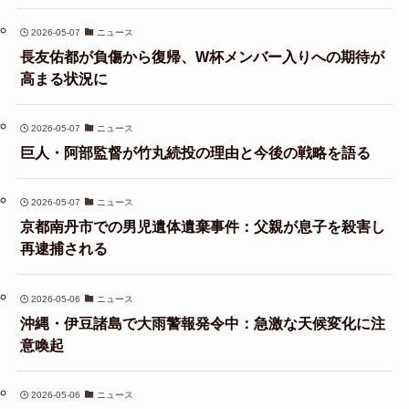
2026-05-07
ニュース
長友佑都が負傷から復帰、W杯メンバー入りへの期待が
高まる状況に
2026-05-07
ニュース
巨人・阿部監督が竹丸続投の理由と今後の戦略を語る
2026-05-07
ニュース
京都南丹市での男児遺体遺棄事件：父親が息子を殺害し
再逮捕される
2026-05-06
ニュース
沖縄・伊豆諸島で大雨警報発令中：急激な天候変化に注
意喚起
2026-05-06
ニュース