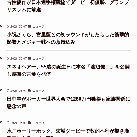
古性優作が日本選手権競輪でダービー初優勝、グランプ
リスラムに前進
2026-05-07
ニュース
小祝さくら、宮里藍との初ラウンドがもたらした衝撃的
影響とメジャー戦への意気込み
2026-05-07
ニュース
スネオヘアー、55歳の誕生日に本名「渡辺健二」を公開
し感謝の言葉を発信
2026-05-07
ニュース
田中圭がポーカー世界大会で1260万円獲得も家族関係に
懸念の声
2026-05-07
ニュース
水戸ホーリーホック、茨城ダービーで数的不利が響き鹿