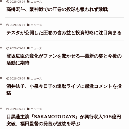
2026-05-07
ニュース
高橋宏斗、阪神戦での圧巻の投球も報われず敗戦
2026-05-07
ニュース
テスタが公開した圧巻の含み益と投資戦略に注目集まる
2026-05-07
ニュース
登坂広臣の変化がファンを驚かせる—最新の姿と今後の
活動に期待
2026-05-07
ニュース
酒井法子、小泉今日子の還暦ライブに感激コメントを投
稿
2026-05-07
ニュース
目黒蓮主演『SAKAMOTO DAYS』が興行収入10.5億円
突破、福田監督の発言が波紋を呼ぶ