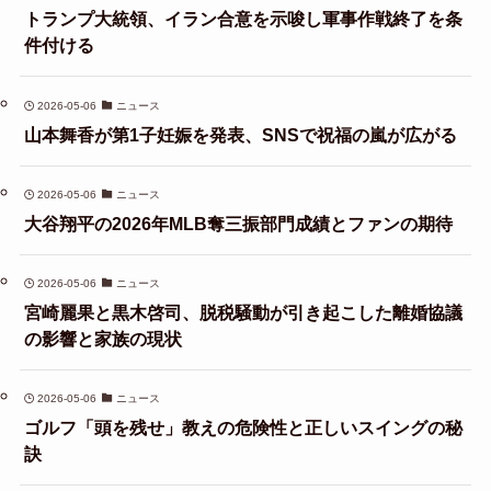
トランプ大統領、イラン合意を示唆し軍事作戦終了を条
件付ける
2026-05-06
ニュース
山本舞香が第1子妊娠を発表、SNSで祝福の嵐が広がる
2026-05-06
ニュース
大谷翔平の2026年MLB奪三振部門成績とファンの期待
2026-05-06
ニュース
宮崎麗果と黒木啓司、脱税騒動が引き起こした離婚協議
の影響と家族の現状
2026-05-06
ニュース
ゴルフ「頭を残せ」教えの危険性と正しいスイングの秘
訣