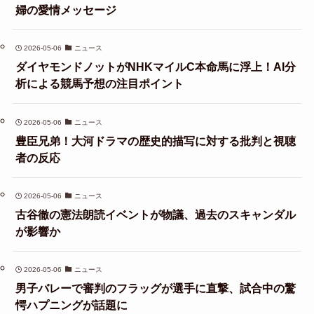
婦の愛情メッセージ
2026-05-06
ニュース
ダイヤモンドノットがNHKマイルC本命馬に浮上！AI分
析による競馬予想の注目ポイント
2026-05-06
ニュース
豊臣兄弟！大河ドラマの歴史的描写に対する批判と視聴
者の反応
2026-05-06
ニュース
古谷徹の憲法朗読イベントが物議、過去のスキャンダル
が影響か
2026-05-06
ニュース
男子バレーで審判のフラッグが選手に直撃、試合中の驚
愕ハプニングが話題に