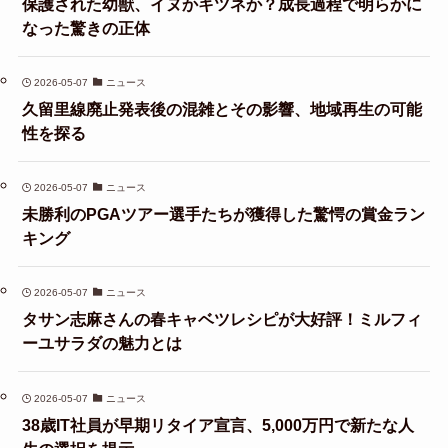
保護された幼獣、イヌかキツネか？成長過程で明らかに
なった驚きの正体
2026-05-07
ニュース
久留里線廃止発表後の混雑とその影響、地域再生の可能
性を探る
2026-05-07
ニュース
未勝利のPGAツアー選手たちが獲得した驚愕の賞金ラン
キング
2026-05-07
ニュース
タサン志麻さんの春キャベツレシピが大好評！ミルフィ
ーユサラダの魅力とは
2026-05-07
ニュース
38歳IT社員が早期リタイア宣言、5,000万円で新たな人