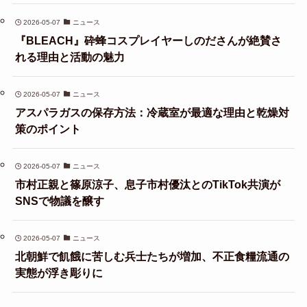
2026-05-07
ニュース
『BLEACH』砕蜂コスプレイヤーしのださんが絶賛さ
れる理由と活動の魅力
2026-05-07
ニュース
アスパラガスの保存方法：冷蔵室が最適な理由と乾燥対
策のポイント
2026-05-07
ニュース
市村正親と篠原涼子、息子市村優汰とのTikTok共演が
SNSで物議を醸す
2026-05-07
ニュース
北朝鮮で飢餓に苦しむ兵士たちが増加、不正食糧流通の
実態が浮き彫りに