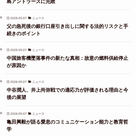
島アントラーズに完敗
2026-05-07
ニュース
父の急死後の銀行口座引き出しに関する法的リスクと手
続きのポイント
2026-05-07
ニュース
中国旅客機墜落事件の新たな真相：故意の燃料供給停止
が原因か
2026-05-07
ニュース
中谷潤人、井上尚弥戦での適応力が評価される理由と今
後の展望
2026-05-07
ニュース
亀田興毅が語る愛息のコミュニケーション能力と教育哲
学