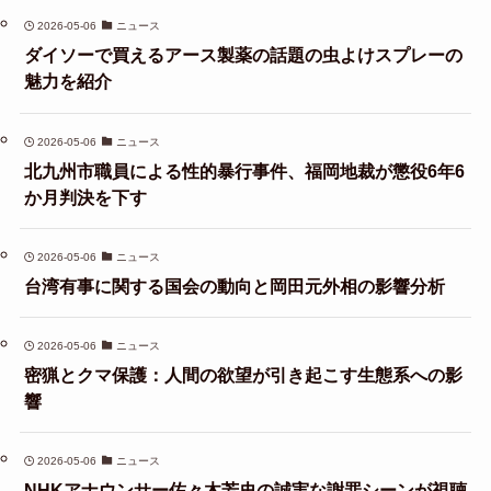
2026-05-06
ニュース
ダイソーで買えるアース製薬の話題の虫よけスプレーの
魅力を紹介
2026-05-06
ニュース
北九州市職員による性的暴行事件、福岡地裁が懲役6年6
か月判決を下す
2026-05-06
ニュース
台湾有事に関する国会の動向と岡田元外相の影響分析
2026-05-06
ニュース
密猟とクマ保護：人間の欲望が引き起こす生態系への影
響
2026-05-06
ニュース
NHKアナウンサー佐々木芳史の誠実な謝罪シーンが視聴