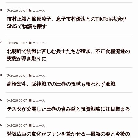
2026-05-07
ニュース
市村正親と篠原涼子、息子市村優汰とのTikTok共演が
SNSで物議を醸す
2026-05-07
ニュース
北朝鮮で飢餓に苦しむ兵士たちが増加、不正食糧流通の
実態が浮き彫りに
2026-05-07
ニュース
高橋宏斗、阪神戦での圧巻の投球も報われず敗戦
2026-05-07
ニュース
テスタが公開した圧巻の含み益と投資戦略に注目集まる
2026-05-07
ニュース
登坂広臣の変化がファンを驚かせる—最新の姿と今後の