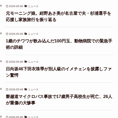
2026-05-06
ニュース
元モーニング娘。紺野あさ美が名古屋で夫・杉浦選手を
応援し家族旅行を振り返る
2026-05-06
ニュース
1歳のチワワが飲み込んだ100円玉、動物病院での緊急手
術の詳細
2026-05-06
ニュース
日向坂46下田衣珠季が別人級のイメチェンを披露しファ
ン驚愕
2026-05-06
ニュース
磐越道マイクロバス事故で17歳男子高校生が死亡、26人
が重傷の大惨事
2026-05-06
ニュース