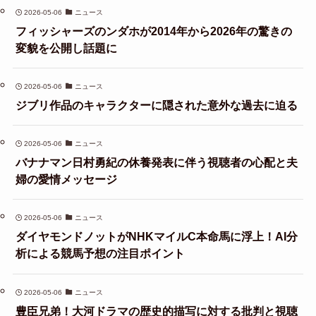
2026-05-06
ニュース
フィッシャーズのンダホが2014年から2026年の驚きの
変貌を公開し話題に
2026-05-06
ニュース
ジブリ作品のキャラクターに隠された意外な過去に迫る
2026-05-06
ニュース
バナナマン日村勇紀の休養発表に伴う視聴者の心配と夫
婦の愛情メッセージ
2026-05-06
ニュース
ダイヤモンドノットがNHKマイルC本命馬に浮上！AI分
析による競馬予想の注目ポイント
2026-05-06
ニュース
豊臣兄弟！大河ドラマの歴史的描写に対する批判と視聴