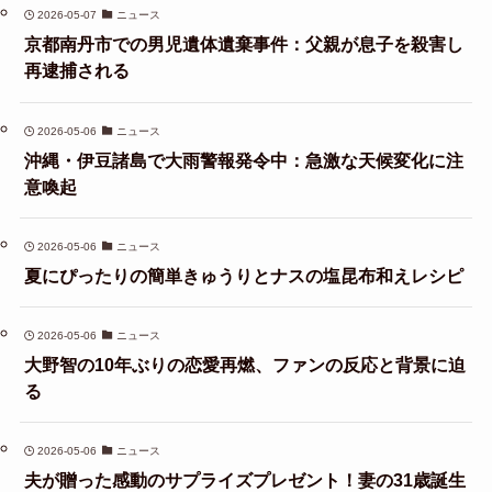
2026-05-07
ニュース
京都南丹市での男児遺体遺棄事件：父親が息子を殺害し
再逮捕される
2026-05-06
ニュース
沖縄・伊豆諸島で大雨警報発令中：急激な天候変化に注
意喚起
2026-05-06
ニュース
夏にぴったりの簡単きゅうりとナスの塩昆布和えレシピ
2026-05-06
ニュース
大野智の10年ぶりの恋愛再燃、ファンの反応と背景に迫
る
2026-05-06
ニュース
夫が贈った感動のサプライズプレゼント！妻の31歳誕生