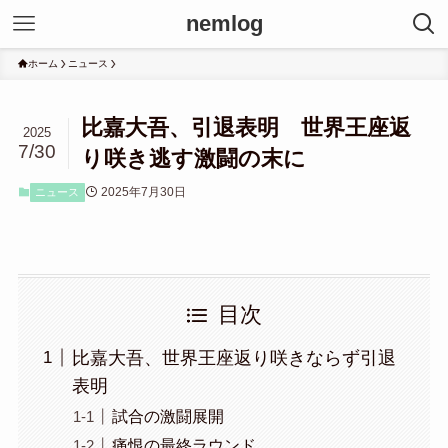
nemlog
ホーム
ニュース
比嘉大吾、引退表明 世界王座返
2025
7/30
り咲き逃す激闘の末に
2025年7月30日
ニュース
目次
比嘉大吾、世界王座返り咲きならず引退
表明
試合の激闘展開
痛恨の最終ラウンド