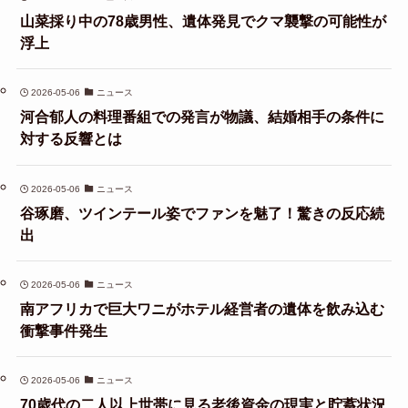
山菜採り中の78歳男性、遺体発見でクマ襲撃の可能性が
浮上
2026-05-06
ニュース
河合郁人の料理番組での発言が物議、結婚相手の条件に
対する反響とは
2026-05-06
ニュース
谷琢磨、ツインテール姿でファンを魅了！驚きの反応続
出
2026-05-06
ニュース
南アフリカで巨大ワニがホテル経営者の遺体を飲み込む
衝撃事件発生
2026-05-06
ニュース
70歳代の二人以上世帯に見る老後資金の現実と貯蓄状況