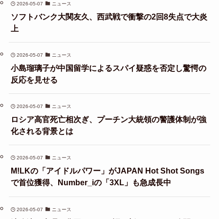
2026-05-07
ニュース
ソフトバンク大関友久、西武戦で衝撃の2回8失点で大炎
上
2026-05-07
ニュース
小島瑠璃子が中国留学によるスパイ疑惑を否定し驚愕の
反応を見せる
2026-05-07
ニュース
ロシア高官死亡相次ぎ、プーチン大統領の警護体制が強
化される背景とは
2026-05-07
ニュース
M!LKの「アイドルパワー」がJAPAN Hot Shot Songs
で首位獲得、Number_iの「3XL」も急成長中
2026-05-07
ニュース