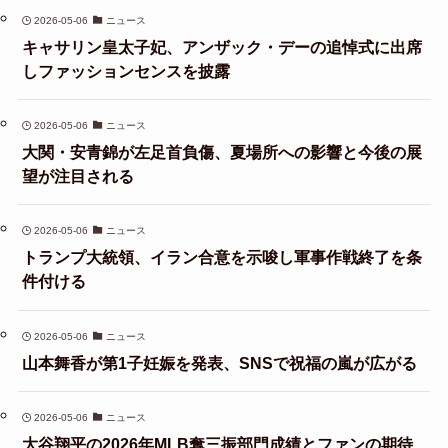
2026-05-06
ニュース
キャサリン皇太子妃、アンザック・デーの追悼式に出席
しファッションセンスを披露
2026-05-06
ニュース
大関・安青錦が左足首負傷、夏場所への影響と今後の展
望が注目される
2026-05-06
ニュース
トランプ大統領、イラン合意を示唆し軍事作戦終了を条
件付ける
2026-05-06
ニュース
山本舞香が第1子妊娠を発表、SNSで祝福の嵐が広がる
2026-05-06
ニュース
大谷翔平の2026年MLB奪三振部門成績とファンの期待