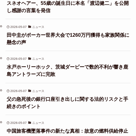
スネオヘアー、55歳の誕生日に本名「渡辺健二」を公開
し感謝の言葉を発信
2026-05-07
ニュース
田中圭がポーカー世界大会で1260万円獲得も家族関係に
懸念の声
2026-05-07
ニュース
水戸ホーリーホック、茨城ダービーで数的不利が響き鹿
島アントラーズに完敗
2026-05-07
ニュース
父の急死後の銀行口座引き出しに関する法的リスクと手
続きのポイント
2026-05-07
ニュース
中国旅客機墜落事件の新たな真相：故意の燃料供給停止