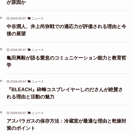
が原因か
2026-05-07
ニュース
中谷潤人、井上尚弥戦での適応力が評価される理由と今
後の展望
2026-05-07
ニュース
亀田興毅が語る愛息のコミュニケーション能力と教育哲
学
2026-05-07
ニュース
『BLEACH』砕蜂コスプレイヤーしのださんが絶賛さ
れる理由と活動の魅力
2026-05-07
ニュース
アスパラガスの保存方法：冷蔵室が最適な理由と乾燥対
策のポイント