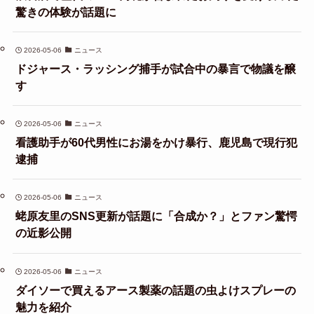
驚きの体験が話題に
2026-05-06
ニュース
ドジャース・ラッシング捕手が試合中の暴言で物議を醸
す
2026-05-06
ニュース
看護助手が60代男性にお湯をかけ暴行、鹿児島で現行犯
逮捕
2026-05-06
ニュース
蛯原友里のSNS更新が話題に「合成か？」とファン驚愕
の近影公開
2026-05-06
ニュース
ダイソーで買えるアース製薬の話題の虫よけスプレーの
魅力を紹介