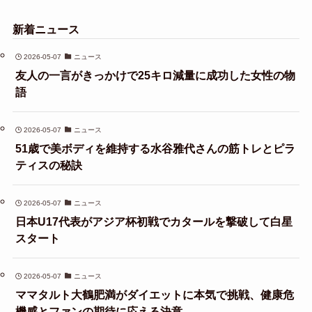
新着ニュース
2026-05-07
ニュース
友人の一言がきっかけで25キロ減量に成功した女性の物
語
2026-05-07
ニュース
51歳で美ボディを維持する水谷雅代さんの筋トレとピラ
ティスの秘訣
2026-05-07
ニュース
日本U17代表がアジア杯初戦でカタールを撃破して白星
スタート
2026-05-07
ニュース
ママタルト大鶴肥満がダイエットに本気で挑戦、健康危
機感とファンの期待に応える決意