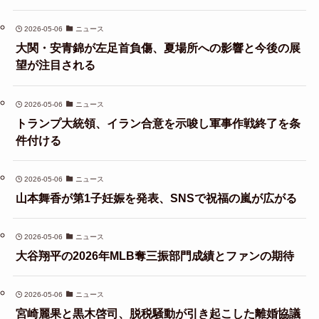
2026-05-06
ニュース
大関・安青錦が左足首負傷、夏場所への影響と今後の展
望が注目される
2026-05-06
ニュース
トランプ大統領、イラン合意を示唆し軍事作戦終了を条
件付ける
2026-05-06
ニュース
山本舞香が第1子妊娠を発表、SNSで祝福の嵐が広がる
2026-05-06
ニュース
大谷翔平の2026年MLB奪三振部門成績とファンの期待
2026-05-06
ニュース
宮崎麗果と黒木啓司、脱税騒動が引き起こした離婚協議