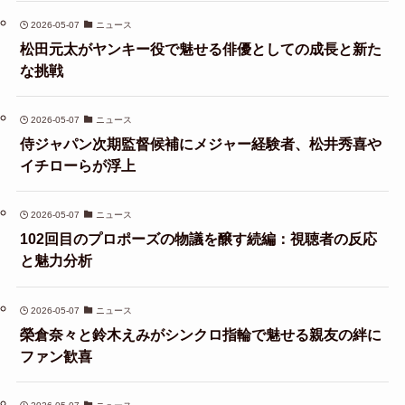
2026-05-07
ニュース
松田元太がヤンキー役で魅せる俳優としての成長と新た
な挑戦
2026-05-07
ニュース
侍ジャパン次期監督候補にメジャー経験者、松井秀喜や
イチローらが浮上
2026-05-07
ニュース
102回目のプロポーズの物議を醸す続編：視聴者の反応
と魅力分析
2026-05-07
ニュース
榮倉奈々と鈴木えみがシンクロ指輪で魅せる親友の絆に
ファン歓喜