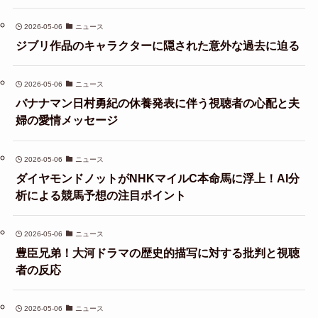
2026-05-06
ニュース
ジブリ作品のキャラクターに隠された意外な過去に迫る
2026-05-06
ニュース
バナナマン日村勇紀の休養発表に伴う視聴者の心配と夫
婦の愛情メッセージ
2026-05-06
ニュース
ダイヤモンドノットがNHKマイルC本命馬に浮上！AI分
析による競馬予想の注目ポイント
2026-05-06
ニュース
豊臣兄弟！大河ドラマの歴史的描写に対する批判と視聴
者の反応
2026-05-06
ニュース