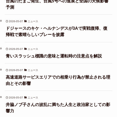
台風のたまご発生、台風5号への進展と全国の天候影響
予測
2026-05-07
ニュース
ドジャースのキケ・ヘルナンデスが3Aで実戦復帰、復
帰戦で素晴らしいプレーを披露
2026-05-07
ニュース
青いスラッシュ標識の意味と運転時の注意点を解説
2026-05-07
ニュース
高速道路サービスエリアでの相乗り行為が禁止される理
由とその影響
2026-05-07
ニュース
井脇ノブ子さんの波乱に満ちた人生と政治家としての影
響力