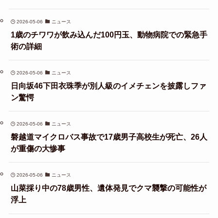
2026-05-06
ニュース
1歳のチワワが飲み込んだ100円玉、動物病院での緊急手
術の詳細
2026-05-06
ニュース
日向坂46下田衣珠季が別人級のイメチェンを披露しファ
ン驚愕
2026-05-06
ニュース
磐越道マイクロバス事故で17歳男子高校生が死亡、26人
が重傷の大惨事
2026-05-06
ニュース
山菜採り中の78歳男性、遺体発見でクマ襲撃の可能性が
浮上