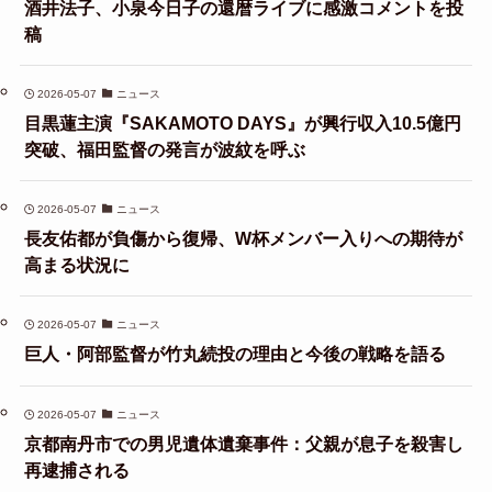
酒井法子、小泉今日子の還暦ライブに感激コメントを投
稿
2026-05-07
ニュース
目黒蓮主演『SAKAMOTO DAYS』が興行収入10.5億円
突破、福田監督の発言が波紋を呼ぶ
2026-05-07
ニュース
長友佑都が負傷から復帰、W杯メンバー入りへの期待が
高まる状況に
2026-05-07
ニュース
巨人・阿部監督が竹丸続投の理由と今後の戦略を語る
2026-05-07
ニュース
京都南丹市での男児遺体遺棄事件：父親が息子を殺害し
再逮捕される