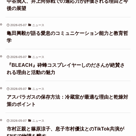
中谷潤人、井上尚弥戦での適応力が評価される理由と今
後の展望
2026-05-07
ニュース
亀田興毅が語る愛息のコミュニケーション能力と教育哲
学
2026-05-07
ニュース
『BLEACH』砕蜂コスプレイヤーしのださんが絶賛さ
れる理由と活動の魅力
2026-05-07
ニュース
アスパラガスの保存方法：冷蔵室が最適な理由と乾燥対
策のポイント
2026-05-07
ニュース
市村正親と篠原涼子、息子市村優汰とのTikTok共演が