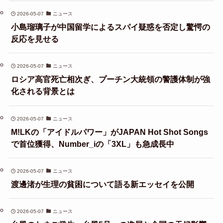
2026-05-07
ニュース
小島瑠璃子が中国留学によるスパイ疑惑を否定し驚愕の
反応を見せる
2026-05-07
ニュース
ロシア高官死亡相次ぎ、プーチン大統領の警護体制が強
化される背景とは
2026-05-07
ニュース
M!LKの「アイドルパワー」がJAPAN Hot Shot Songs
で首位獲得、Number_iの「3XL」も急成長中
2026-05-07
ニュース
渡邊渚が生理の貧困について語る新エッセイを公開
2026-05-07
ニュース