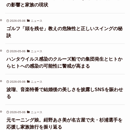
の影響と家族の現状
2026-05-06
ニュース
ゴルフ「頭を残せ」教えの危険性と正しいスイングの秘
訣
2026-05-06
ニュース
ハンタウイルス感染のクルーズ船での集団発生とヒトか
らヒトへの感染の可能性に警戒が高まる
2026-05-06
ニュース
波瑠、音楽特番で結婚後の美しさを披露しSNSを賑わせ
る
2026-05-06
ニュース
元モーニング娘。紺野あさ美が名古屋で夫・杉浦選手を
応援し家族旅行を振り返る